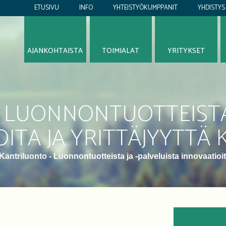
ETUSIVU
INFO
YHTEISTYÖKUMPPANIT
YHDISTYS
AJANKOHTAISTA
TOIMIALAT
YRITYKSET
 LUONNONTUOTTEISTA 
ITA JA YRITTÄJYYTTÄ
Kantriluonto - Luonnontuotteista ja -palveluista innovaatioit