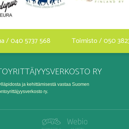
ha / 040 5737 568
Toimisto / 050 382
OYRITTÄJYYSVERKOSTO RY
n ylläpidosta ja kehittämisestä vastaa Suomen
ontoyrittäjyysverkosto ry.