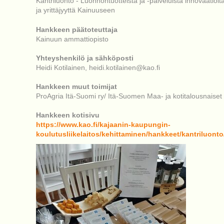
Kantriluonto - Luonnontuotteista ja -palveluista innovaatioit
ja yrittäjyyttä Kainuuseen
Hankkeen päätoteuttaja
Kainuun ammattiopisto
Yhteyshenkilö ja sähköposti
Heidi Kotilainen, heidi.kotilainen@kao.fi
Hankkeen muut toimijat
ProAgria Itä-Suomi ry/ Itä-Suomen Maa- ja kotitalousnaiset
Hankkeen kotisivu
https://www.kao.fi/kajaanin-kaupungin-
koulutusliikelaitos/kehittaminen/hankkeet/kantriluonto