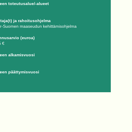
en toteutusalue/-alueet
taja(t) ja rahoitusohjelma
r-Suomen maaseudun kehittämisohjelma
nnusarvio (euroa)
5 €
een alkamisvuosi
een päättymisvuosi