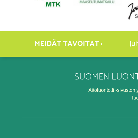
MEIDÄT TAVOITAT ›
Ju
SUOMEN LUONT
Aitoluonto.fi -sivusto
lu