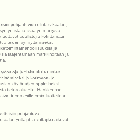
siin pohjautuvien elintarvikealan,
 syntymistä ja lisää ymmärrystä
a auttavat osallistujia kehittämään
 tuotteiden synnyttämiseksi.
iiketoimintamahdollisuuksia ja
tyksiä laajentamaan markkinoitaan ja
tta.
työpajoja ja tilaisuuksia uusien
ehittämiseksi ja kotimaan- ja
uusien käytäntöjen oppimiseksi.
ista tietoa alueelle. Hankkeessa
voivat tuoda esille omia tuotteitaan
otteisiin pohjautuvat
ealan yrittäjät ja yrittäjiksi aikovat