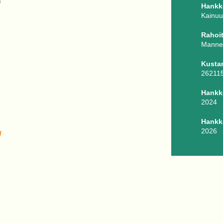
a
Hankke
Kainuu
Rahoit
Manne
Kusta
26211
Hankk
2024
Hankk
2026
/