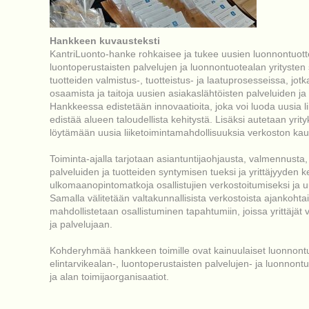
Hankkeen kuvausteksti
KantriLuonto-hanke rohkaisee ja tukee uusien luonnontuottei
luontoperustaisten palvelujen ja luonnontuotealan yritysten
tuotteiden valmistus-, tuotteistus- ja laatuprosesseissa, jotk
osaamista ja taitoja uusien asiakaslähtöisten palveluiden ja
Hankkeessa edistetään innovaatioita, joka voi luoda uusia l
edistää alueen taloudellista kehitystä. Lisäksi autetaan yri
löytämään uusia liiketoimintamahdollisuuksia verkoston kau
Toiminta-ajalla tarjotaan asiantuntijaohjausta, valmennusta, 
palveluiden ja tuotteiden syntymisen tueksi ja yrittäjyyden k
ulkomaanopintomatkoja osallistujien verkostoitumiseksi ja 
Samalla välitetään valtakunnallisista verkostoista ajankohta
mahdollistetaan osallistuminen tapahtumiin, joissa yrittäjät 
ja palvelujaan.
Kohderyhmää hankkeen toimille ovat kainuulaiset luonnontu
elintarvikealan-, luontoperustaisten palvelujen- ja luonnontuot
ja alan toimijaorganisaatiot.