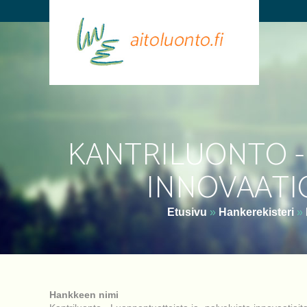
KANTRILUONTO -
INNOVAATIO
Etusivu
»
Hankerekisteri
»
Hankkeen nimi