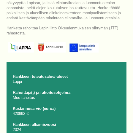
näkyvyyttä Lapissa, ja lisää elintarvikealan ja luonnontuotealan
osaamista, sekä alojen koulutuksen houkuttavuutta. Hanke tähtää
paikallisen ja alueellisen elinkeinorakenteen monipuolistamiseen ja
entistä kestävämpään toimintaan elintarvike- ja luonnontuotealalla.
Hanketta rahoittaa Lapin liitto Oikeudenmukaisen siirtymän (JTF)
rahastosta.
Hankkeen toteutusalue/-alueet
Lappi
Rahoittaja(t) ja rahoitusohjelma
Muu rahoitus
Kustannusarvio (euroa)
420892 €
Hankkeen alkamisvuosi
2024