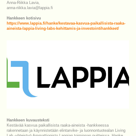
Anna-Riikka Lavia,
anna-riikka.lavia@lappia.fi
Hankkeen kotisivu
https://www.lappia.fi/hanke/kestavaa-kasvua-paikallisista-raaka-
aineista-lappia-living-labs-kehittamis-ja-investointihankkeet/
Hankkeen kuvausteksti
Kestävää kasvua paikallisista raaka-aineista -hankkeessa
rakennetaan ja käynnistetään elintarvike- ja luonnontuotealan Living
Lab -yhteistyö Ammattiopisto Lappian toiminnan puitteissa. Hanke