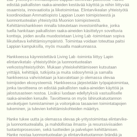
edistää paikallisten raaka-aineiden kestävää käyttöä ja niihin liittyvää
osaamista, innovaatioita ja liiketoimintaa. Elintarvikealan yhteistyötä
koordinoidaan Ammattiopisto Lappian Louen toimipisteestä ja
luonnontuotealan yhteistyötä Muonion toimipisteestä.
Kehittämishankkeen rinnalla toteutetaan investointihanke, jonka
tuella hankitaan paikallisten raaka-aineiden käsittelyyn soveltuvia
kontteja, joiden avulla muodostetaan Living Lab -toimintaan sopiva
liikuteltava kehittämisympäristö. Toimintaa voidaan toteuttaa paitsi
Lappian kampuksilla, myös muualla maakunnassa.
Hankkeessa käynnistettävä Living Lab -toiminta liittyy Lapin
elintarviketalo -yhteistyöhön ja luonnontuotealan
verkostoyhteistyöhön. Mukaan yhteiskehittämiseen kutsutaan
yrittäjiä, kehittäjiä, tutkijoita ja muita sidosryhmiä ja samalla
hankkeessa vahvistetaan ja kasvatetaan jo olemassa olevaa
toimijoiden ekosysteemiä. Hankkeessa järjestetään työpajatoimintaa,
jonka tavoitteena on edistää paikallisten raaka-aineiden käyttöä ja
jalostusasteen nostoa. Lisäksi luodaan edellytyksiä vastuulliselle
raaka-aineiden keruulle. Tavoitteena on myös lähiruokatuotannon
arvoketjujen tunnistaminen ja voitonjakoa tasaavien toimintatapojen
tukeminen, ja tulevien kehittämiskohteiden määritys.
Hanke tukee uutta ja olemassa olevaa pk-yritystoimintaa elintarvike-
ja luonnontuotealalla, ja mahdollistaa ilmasto- ja resurssiviisaiden
tuotantoprosessien, sekä tuotteiden ja palvelujen kehittämisen.
Hanke nostaa luonnontuotealan ja elintarviketuotannon brändiä ja