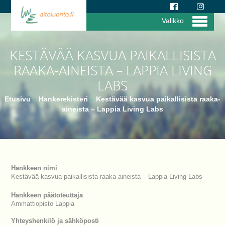
Valikko
KESTÄVÄÄ KASVUA PAIKALLISISTA
RAAKA-AINEISTA – LAPPIA LIVING
LABS
Etusivu
»
Hankerekisteri
»
Kestävää kasvua paikallisista raaka-
aineista – Lappia Living Labs
Hankkeen nimi
Kestävää kasvua paikallisista raaka-aineista – Lappia Living Labs
Hankkeen päätoteuttaja
Ammattiopisto Lappia
Yhteyshenkilö ja sähköposti