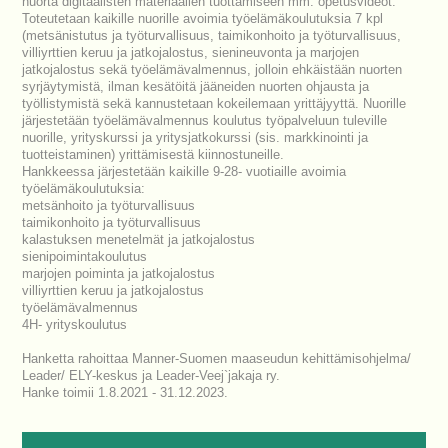
nuorta digitaalisten materiaalien tuottamiseen mm. opetusvideot.
Toteutetaan kaikille nuorille avoimia työelämäkoulutuksia 7 kpl
(metsänistutus ja työturvallisuus, taimikonhoito ja työturvallisuus,
villiyrttien keruu ja jatkojalostus, sienineuvonta ja marjojen
jatkojalostus sekä työelämävalmennus, jolloin ehkäistään nuorten
syrjäytymistä, ilman kesätöitä jääneiden nuorten ohjausta ja
työllistymistä sekä kannustetaan kokeilemaan yrittäjyyttä. Nuorille
järjestetään työelämävalmennus koulutus työpalveluun tuleville
nuorille, yrityskurssi ja yritysjatkokurssi (sis. markkinointi ja
tuotteistaminen) yrittämisestä kiinnostuneille.
Hankkeessa järjestetään kaikille 9-28- vuotiaille avoimia
työelämäkoulutuksia:
metsänhoito ja työturvallisuus
taimikonhoito ja työturvallisuus
kalastuksen menetelmät ja jatkojalostus
sienipoimintakoulutus
marjojen poiminta ja jatkojalostus
villiyrttien keruu ja jatkojalostus
työelämävalmennus
4H- yrityskoulutus
Hanketta rahoittaa Manner-Suomen maaseudun kehittämisohjelma/
Leader/ ELY-keskus ja Leader-Veej`jakaja ry.
Hanke toimii 1.8.2021 - 31.12.2023.