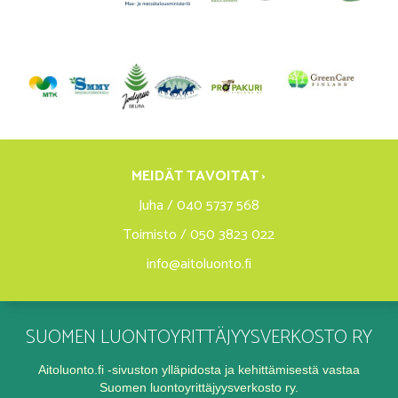
MEIDÄT TAVOITAT ›
Juha / 040 5737 568
Toimisto / 050 3823 022
info@aitoluonto.fi
SUOMEN LUONTOYRITTÄJYYSVERKOSTO RY
Aitoluonto.fi -sivuston ylläpidosta ja kehittämisestä vastaa
Suomen luontoyrittäjyysverkosto ry.