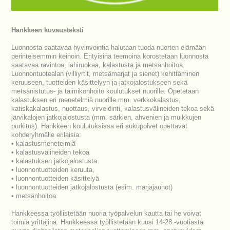
Hankkeen kuvausteksti
Luonnosta saatavaa hyvinvointia halutaan tuoda nuorten elämään
perinteisemmin keinoin. Erityisinä teemoina korostetaan luonnosta
saatavaa ravintoa, lähiruokaa, kalastusta ja metsänhoitoa.
Luonnontuotealan (villiyrtit, metsämarjat ja sienet) kehittäminen
keruuseen, tuotteiden käsittelyyn ja jatkojalostukseen sekä
metsänistutus- ja taimikonhoito koulutukset nuorille. Opetetaan
kalastuksen eri menetelmiä nuorille mm. verkkokalastus,
katiskakalastus, nuottaus, virvelöinti, kalastusvälineiden tekoa sekä
järvikalojen jatkojalostusta (mm. särkien, ahvenien ja muikkujen
purkitus). Hankkeen koulutuksissa eri sukupolvet opettavat
kohderyhmälle erilaisia:
• kalastusmenetelmiä
• kalastusvälineiden tekoa
• kalastuksen jatkojalostusta
• luonnontuotteiden keruuta,
• luonnontuotteiden käsittelyä
• luonnontuotteiden jatkojalostusta (esim. marjajauhot)
• metsänhoitoa.
Hankkeessa työllistetään nuoria työpalvelun kautta tai he voivat
toimia yrittäjinä. Hankkeessa työllistetään kuusi 14-28 -vuotiasta