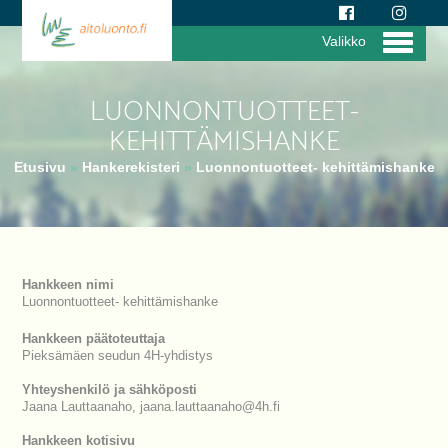
Valikko
LUONNONTUOTTEET-
KEHITTÄMISHANKE
Etusivu
»
Hankerekisteri
»
Luonnontuotteet- kehittämishanke
Hankkeen nimi
Luonnontuotteet- kehittämishanke
Hankkeen päätoteuttaja
Pieksämäen seudun 4H-yhdistys
Yhteyshenkilö ja sähköposti
Jaana Lauttaanaho, jaana.lauttaanaho@4h.fi
Hankkeen kotisivu