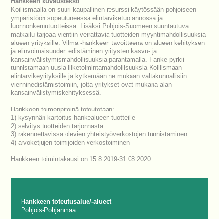
Hankkeen kuvausteksti
Koillismaalla on suuri kaupallinen resurssi käytössään pohjoiseen
ympäristöön sopeutuneessa elintarviketuotannossa ja
luonnonkeruutuotteissa. Lisäksi Pohjois-Suomeen suuntautuva
matkailu tarjoaa vientiin verrattavia tuotteiden myyntimahdollisuuksia
alueen yrityksille. Vilma -hankkeen tavoitteena on alueen kehityksen
ja elinvoimaisuuden edistäminen yritysten kasvu- ja
kansainvälistymismahdollisuuksia parantamalla. Hanke pyrkii
tunnistamaan uusia liiketoimintamahdollisuuksia Koillismaan
elintarvikeyrityksille ja kytkemään ne mukaan valtakunnallisiin
vienninedistämistoimiin, jotta yritykset ovat mukana alan
kansainvälistymiskehityksessä.
Hankkeen toimenpiteinä toteutetaan:
1) kysynnän kartoitus hankealueen tuotteille
2) selvitys tuotteiden tarjonnasta
3) rakennettavissa olevien yhteistyöverkostojen tunnistaminen
4) arvoketjujen toimijoiden verkostoiminen
Hankkeen toimintakausi on 15.8.2019-31.08.2020
Hankkeen toteutusalue/-alueet
Pohjois-Pohjanmaa