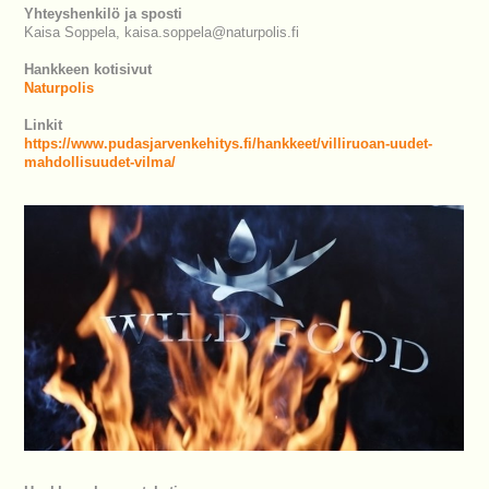
Yhteyshenkilö ja sposti
Kaisa Soppela, kaisa.soppela@naturpolis.fi
Hankkeen kotisivut
Naturpolis
Linkit
https://www.pudasjarvenkehitys.fi/hankkeet/villiruoan-uudet-
mahdollisuudet-vilma/