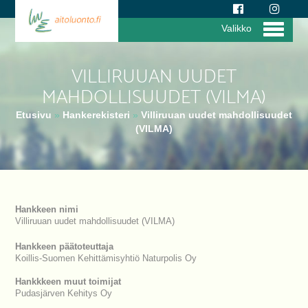
Valikko
VILLIRUUAN UUDET
MAHDOLLISUUDET (VILMA)
Etusivu
»
Hankerekisteri
»
Villiruuan uudet mahdollisuudet
(VILMA)
Hankkeen nimi
Villiruuan uudet mahdollisuudet (VILMA)
Hankkeen päätoteuttaja
Koillis-Suomen Kehittämisyhtiö Naturpolis Oy
Hankkkeen muut toimijat
Pudasjärven Kehitys Oy