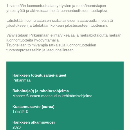
Tiivistetään luonnontuotealan yritysten ja metsänomistajien
yhteistyötä ja aktivoidaan heitä luonnontuotteiden tuottajiksi.
Edistetään luomulaatuisen raaka-aineiden saatavuutta metsistä
jalostukseen ja tähdätään korkean jalostusasteen tuotteisiin.
Vahvistetaan Pirkanmaan elintarvikealaa ja metsäbiotaloutta metsän
luonnontuotteita hyödyntämällä.
Tavoitellaan toimivampia ratkaisuja luonnontuotteiden
tuotantoprosesseihin ja laadunhallintaan.
Hankkeen toteutusalue/-alueet
Pirkanmaa
Rahoittaja(t) ja rahoitusohjelma
Manner-Suomen maaseudun kehittämisohjelma
Kustannusarvio (euroa)
175734 €
Hankkeen alkamisvuosi
2023