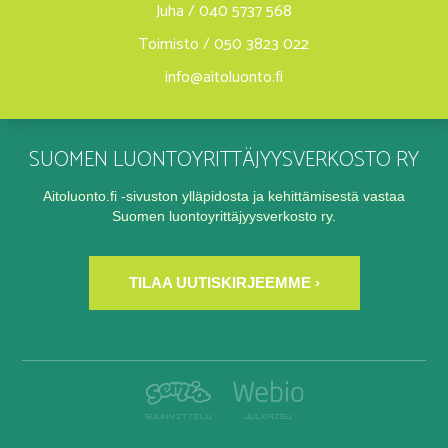
Juha / 040 5737 568
Toimisto / 050 3823 022
info@aitoluonto.fi
SUOMEN LUONTOYRITTÄJYYSVERKOSTO RY
Aitoluonto.fi -sivuston ylläpidosta ja kehittämisestä vastaa
Suomen luontoyrittäjyysverkosto ry.
TILAA UUTISKIRJEEMME ›