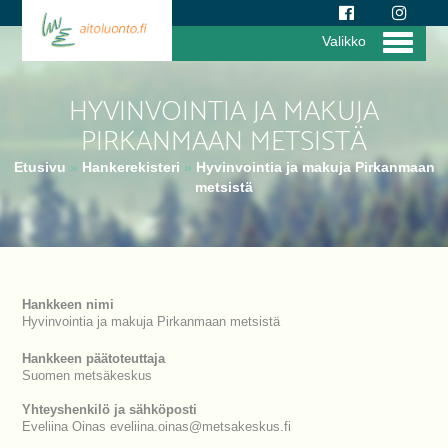
Valikko
HYVINVOINTIA JA MAKUJA
PIRKANMAAN METSISTÄ
Etusivu
»
Hankerekisteri
»
Hyvinvointia ja makuja Pirkanmaan
metsistä
Hankkeen nimi
Hyvinvointia ja makuja Pirkanmaan metsistä
Hankkeen päätoteuttaja
Suomen metsäkeskus
Yhteyshenkilö ja sähköposti
Eveliina Oinas eveliina.oinas@metsakeskus.fi