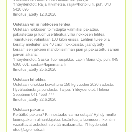
Yhteydenotot: Raija Kivimetsä, raija@hortoilu.fi, puh. 040
5410 696
Ilmoitus jätetty 12.8.2020
Ostetaan villin nokkosen lehteä
Ostetaan nokkosen toimittajilta valmiiksi pakattua,
pakastettua ja luomusertifioitua villiä nokkosen lehteä.
Toimitukset vähintään 100 kilon erissä. Lehtien tulee olla
kerätty mieluiten alle 40 cm:n nokkosista, jäähdytetty
keräämisen jälkeen mahdollisimman pian ja pakastettu saman
päivän aikana.
Yhteydenotot: Saska Tuomasjukka, Lapin Maria Oy, puh. 045
6360 601, saska@lapinmaria.fi
Ilmoitus jätetty 25.6.2020
Ostetaan kihokkia
Ostetaan kihokkia kuivattuna 150 kg vuoden 2020 sadosta.
Hyvälaatuista ja puhdasta. Tarjoa. Yhteydenotot: Helena
Seppänen 041 4558 777
Ilmoitus jätetty 22.6.2020
Ostetaan pakuria
Keräätkö pakuria? Kiinnostaako varma ostaja? Ryhdy meille
luomupakurin alihankkijaksi. Lisäinfoa ja luomusertifikointiin
vaadittavat askeleet selviää mailaamalla. Yhteydenotot:
otso@agrometsa.fi