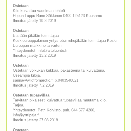
Ostetaan
Kilo kuivattua vadelman lehteä.
Hopun Loppu Rane Säkkinen 0400 125123 Kuusamo
Ilmoitus jätetty 19.3.2019
Ostetaan
Etsitään jäkälän toimittajaa
Keskieurooppalainen yritys etsii rehujäkälän toimittajaa Keski-
Euroopan markkinoita varten.
Yhteydenotot: info@aitoluonto.fi
Ilmoitus jätetty 13.2.2019
Ostetaan
Ostetaan voikukan kukkaa, pakasteena tai kuivattuna.
Useampia kiloja.
sanna@wildfromarctic.fi p.0403548021
Ilmoitus jätetty 7.2.2019
Ostetaan tupasvillaa
Tarvitaan pikaisesti kuivattua tupasvillaa muutama kilo.
Tarjoa.
Yhteydenotot: Petri Koivisto, puh. 044 577 4200,
info@yrttipaja.fi
Ilmoitus jätetty 27.08.2018
Ostetaan