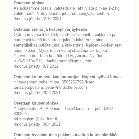
Ostetaan pihkaa
Asiakkaamme ostaisi valutettua eli aktiivista pihkaa 1-2 kg
välittömästi. Yhteydenotot juha.rutanen@aitoluonto.fi
Ilmoitus jätetty 22.10.2021
Ostetaan sieniä ja kasveja värjäykseen
Ostetaan veriseitikkejä kuivattuna, verihelttaseitikkejä ja
hurmeseitikkejä kuivattuna jalat ja lakit eroteltuina ja
samettijalkaa paloiteltuna ja kuivattuna. Kaikenkokoiset erät
huomioidaan. Myös muita värjäyskasveja voi tarjota.
Yhteydenotot: Idän kehräämö Oy, Anniina Nykänen,
p. 045 1304 211, idankehraamo@gmail.com
Ilmoitus jätetty: 8.9.2021
Ostetaan kotimaista katajanmarjaa. Nopeat syövät hitaat.
Yhteydenotot puhelimitse: 0503256796 /Karo
tai sähköpostilla: petri@nordicherbs.com
Ilmoitus jätetty: 20.8.2021
Ostetaan kuusenpihkaa
Yhteydenotot: Ari Ahoniemi, Help-Hand T:mi, puh. 0400
800899,
ari.ahoniemi@pp1.inet.fi
Ilmoitus jätetty: 30.4.2021
Ostetaan hyvälaatuista pakkaskuivattua kuusenkerkkää