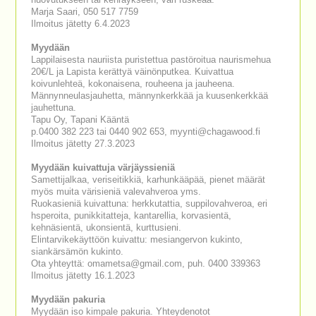
huovutukseen tai kehräykseen, väri ruskeaa.
Marja Saari, 050 517 7759
Ilmoitus jätetty 6.4.2023
Myydään
Lappilaisesta nauriista puristettua pastöroitua naurismehua
20€/L ja Lapista kerättyä väinönputkea. Kuivattua
koivunlehteä, kokonaisena, rouheena ja jauheena.
Männynneulasjauhetta, männynkerkkää ja kuusenkerkkää
jauhettuna.
Tapu Oy, Tapani Kääntä
p.0400 382 223 tai 0440 902 653, myynti@chagawood.fi
Ilmoitus jätetty 27.3.2023
Myydään kuivattuja värjäyssieniä
Samettijalkaa, veriseitikkiä, karhunkääpää, pienet määrät
myös muita värisieniä valevahveroa yms.
Ruokasieniä kuivattuna: herkkutattia, suppilovahveroa, eri
hsperoita, punikkitatteja, kantarellia, korvasientä,
kehnäsientä, ukonsientä, kurttusieni.
Elintarvikekäyttöön kuivattu: mesiangervon kukinto,
siankärsämön kukinto.
Ota yhteyttä: omametsa@gmail.com, puh. 0400 339363
Ilmoitus jätetty 16.1.2023
Myydään pakuria
Myydään iso kimpale pakuria. Yhteydenotot