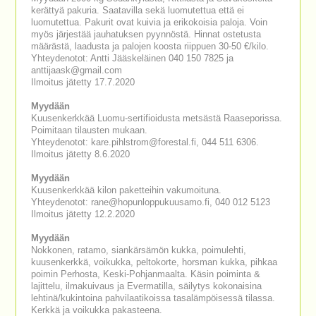
kerättyä pakuria. Saatavilla sekä luomutettua että ei
luomutettua. Pakurit ovat kuivia ja erikokoisia paloja. Voin
myös järjestää jauhatuksen pyynnöstä. Hinnat ostetusta
määrästä, laadusta ja palojen koosta riippuen 30-50 €/kilo.
Yhteydenotot: Antti Jääskeläinen 040 150 7825 ja
anttijaask@gmail.com
Ilmoitus jätetty 17.7.2020
Myydään
Kuusenkerkkää Luomu-sertifioidusta metsästä Raaseporissa.
Poimitaan tilausten mukaan.
Yhteydenotot: kare.pihlstrom@forestal.fi, 044 511 6306.
Ilmoitus jätetty 8.6.2020
Myydään
Kuusenkerkkää kilon paketteihin vakumoituna.
Yhteydenotot: rane@hopunloppukuusamo.fi, 040 012 5123
Ilmoitus jätetty 12.2.2020
Myydään
Nokkonen, ratamo, siankärsämön kukka, poimulehti,
kuusenkerkkä, voikukka, peltokorte, horsman kukka, pihkaa
poimin Perhosta, Keski-Pohjanmaalta. Käsin poiminta &
lajittelu, ilmakuivaus ja Evermatilla, säilytys kokonaisina
lehtinä/kukintoina pahvilaatikoissa tasalämpöisessä tilassa.
Kerkkä ja voikukka pakasteena.