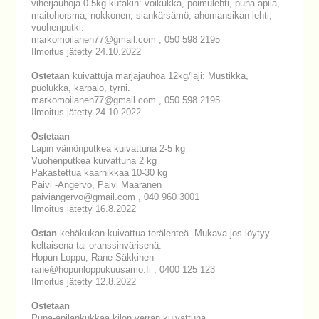
viherjauhoja 0.5kg kutakin: voikukka, poimulehti, puna-apila,
maitohorsma, nokkonen, siankärsämö, ahomansikan lehti,
vuohenputki.
markomoilanen77@gmail.com , 050 598 2195
Ilmoitus jätetty 24.10.2022
Ostetaan
kuivattuja marjajauhoa 12kg/laji: Mustikka,
puolukka, karpalo, tyrni.
markomoilanen77@gmail.com , 050 598 2195
Ilmoitus jätetty 24.10.2022
Ostetaan
Lapin väinönputkea kuivattuna 2-5 kg
Vuohenputkea kuivattuna 2 kg
Pakastettua kaarnikkaa 10-30 kg
Päivi -Angervo, Päivi Maaranen
paiviangervo@gmail.com , 040 960 3001
Ilmoitus jätetty 16.8.2022
Ostan
kehäkukan kuivattua terälehteä. Mukava jos löytyy
keltaisena tai oranssinvärisenä.
Hopun Loppu, Rane Säkkinen
rane@hopunloppukuusamo.fi , 0400 125 123
Ilmoitus jätetty 12.8.2022
Ostetaan
Puna-apilankukkaa kilon verran kuivattuna