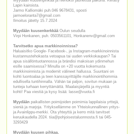
Myydään kuusenpihkaa ja hienoksi jauhettua pakuria. Kerätty
Lapin kairoista.
Jarmo Kalliomäki puh.046 9678431, sposti
jarmoeloranta7@gmail.com
Ilmoitus jätetty 15.7.2024
Myydään kuusenkerkkää
Oulun seudulla
Virpi Honkanen, puh. 0503561101, Honkanenv@gmail.com
Tarvitsetko apua markkinoinnissa?
Haluaisitko Google- Facebook-, ja Instagram-markkinoinnista
kustannustehokasta vetoapua tai uuden verkkokaupan? Tai
apua sisällöntuotannossa ja brändisi makoisan ydinmehun
esille saamisessa? Minulla on +20 vuotta kokemusta
markkinoinnista ja modernit välineet hallussa. Suuntani on
kohti luontoalaa ja teen kanssayrittäjille markkinointihommia
edullisella tuntihinnalla. Vähän tai paljon, sovitun mukaan ja
tunteja turhaan kerryttämättä. Maalaisjärjellä ja myyntiä
kohti! Paa viestiä ja kysy lisää: lasse@vuota.fi
Myydään
paikallisten poimijoiden poimimia lappilaisia yrttejä,
sieniä ja marjoja. Yrityksellämme on Yhteiskunnallinen yritys-
ja Avainlippu-merkki. Ota yhteyttä ja kerro mitä tarvitset
keruukaudella 2024. tiia@pohjoisestaluonnosta.fi tai 045-
3293429
Myydään
kuusen pihkaa.