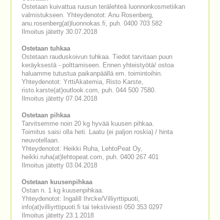
Ostetaan kuivattua ruusun terälehteä luonnonkosmetiikan
valmistukseen. Yhteydenotot: Anu Rosenberg,
anu.rosenberg(at)luonnokas.fi, puh. 0400 703 582
Ilmoitus jätetty 30.07.2018
Ostetaan tuhkaa
Ostetaan rauduskoivun tuhkaa. Tiedot tarvitaan puun
keräyksestä - polttamiseen. Ennen yhteistyötä/ ostoa
haluamme tutustua paikanpäällä em. toimintoihin.
Yhteydenotot: YrttiAkatemia, Risto Karste,
risto.karste(at)outlook.com, puh. 044 500 7580.
Ilmoitus jätetty 07.04.2018
Ostetaan pihkaa
Tarvitsemme noin 20 kg hyvää kuusen pihkaa.
Toimitus saisi olla heti. Laatu (ei paljon roskia) / hinta
neuvotellaan.
Yhteydenotot: Heikki Ruha, LehtoPeat Oy,
heikki.ruha(at)lehtopeat.com, puh. 0400 267 401
Ilmoitus jätetty 03.04.2018
Ostetaan kuusenpihkaa
Ostan n. 1 kg kuusenpihkaa.
Yhteydenotot: Ingalill Ihrcke/Villiyrttipuoti,
info(at)villiyrttipuoti.fi tai tekstiviesti 050 353 0297
Ilmoitus jätetty 23.1.2018