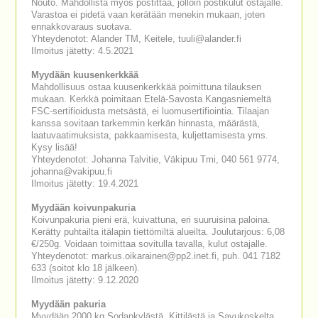
Nouto. Mahdollista myös postittaa, jolloin postikulut ostajalle.
Varastoa ei pidetä vaan kerätään menekin mukaan, joten
ennakkovaraus suotava.
Yhteydenotot: Alander TM, Keitele, tuuli@alander.fi
Ilmoitus jätetty: 4.5.2021
Myydään kuusenkerkkää
Mahdollisuus ostaa kuusenkerkkää poimittuna tilauksen
mukaan. Kerkkä poimitaan Etelä-Savosta Kangasniemeltä
FSC-sertifioidusta metsästä, ei luomusertifiointia. Tilaajan
kanssa sovitaan tarkemmin kerkän hinnasta, määrästä,
laatuvaatimuksista, pakkaamisesta, kuljettamisesta yms.
Kysy lisää!
Yhteydenotot: Johanna Talvitie, Väkipuu Tmi, 040 561 9774,
johanna@vakipuu.fi
Ilmoitus jätetty: 19.4.2021
Myydään koivunpakuria
Koivunpakuria pieni erä, kuivattuna, eri suuruisina paloina.
Kerätty puhtailta itälapin tiettömiltä alueilta. Joulutarjous: 6,08
€/250g. Voidaan toimittaa sovitulla tavalla, kulut ostajalle.
Yhteydenotot: markus.oikarainen@pp2.inet.fi, puh. 041 7182
633 (soitot klo 18 jälkeen).
Ilmoitus jätetty: 9.12.2020
Myydään pakuria
Myydään 2000 kg Sodankylästä, Kittilästä ja Savukoskelta