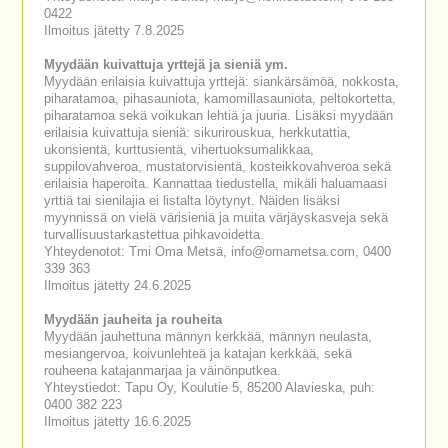
0422
Ilmoitus jätetty 7.8.2025
Myydään kuivattuja yrttejä ja sieniä ym.
Myydään erilaisia kuivattuja yrttejä: siankärsämöä, nokkosta,
piharatamoa, pihasauniota, kamomillasauniota, peltokortetta,
piharatamoa sekä voikukan lehtiä ja juuria. Lisäksi myydään
erilaisia kuivattuja sieniä: sikurirouskua, herkkutattia,
ukonsientä, kurttusientä, vihertuoksumalikkaa,
suppilovahveroa, mustatorvisientä, kosteikkovahveroa sekä
erilaisia haperoita. Kannattaa tiedustella, mikäli haluamaasi
yrttiä tai sienilajia ei listalta löytynyt. Näiden lisäksi
myynnissä on vielä värisieniä ja muita värjäyskasveja sekä
turvallisuustarkastettua pihkavoidetta.
Yhteydenotot: Tmi Oma Metsä, info@omametsa.com, 0400
339 363
Ilmoitus jätetty 24.6.2025
Myydään jauheita ja rouheita
Myydään jauhettuna männyn kerkkää, männyn neulasta,
mesiangervoa, koivunlehteä ja katajan kerkkää, sekä
rouheena katajanmarjaa ja väinönputkea.
Yhteystiedot: Tapu Oy, Koulutie 5, 85200 Alavieska, puh:
0400 382 223
Ilmoitus jätetty 16.6.2025