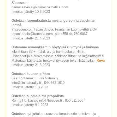
Sipooseen.
hanna.savioja@kolmecosmetics.com
Ilmoitus jätetty 10.5.2023
Ostetaan luomulaatuista mesiangervon ja vadelman
lehteä.
Yhteydenotot: Tapani Ahola, Frantsilan Luomuyrttitila Oy
tapani.ahola@frantsila.com, puh+358 44 760 9067
Ilmoitus jätetty 21.4.2023
Ostamme osmankäämin höytyvää riivittynä ja kuivana
kilohintaan 8€ + mahd. alv ja toimituskulut Hkiin.
Lisätiedot ja tilausvahvistus sähköpostitse: hello@fluffstuff.fi.
Materiaali käytetään tuotekehitykseen tekstiilitäytteiksi.
Kuva
Ilmoitus jätetty 21.3.2023
Ostetaan kuusen pihkaa
Essi Rintamäki / Fiini Naturally
info@fiininaturally.fi , 044 562 1610
Ilmoitus jätetty 1.3.2023
Ostetaan suomalaista propolista
Reima Honkasalo info@beebee.fi , 050 511 5507
Ilmoitus jätetty 9.1.2023
Ostetaan
nyt ja/tai seuraavalta keruukaudelta kuivattuja