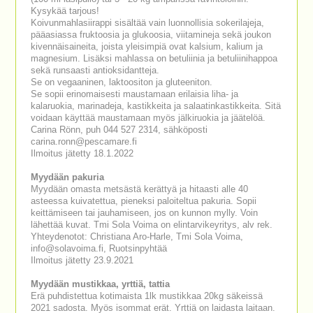
Kysykää tarjous!
Koivunmahlasiirappi sisältää vain luonnollisia sokerilajeja,
pääasiassa fruktoosia ja glukoosia, viitamineja sekä joukon
kivennäisaineita, joista yleisimpiä ovat kalsium, kalium ja
magnesium. Lisäksi mahlassa on betuliinia ja betuliinihappoa
sekä runsaasti antioksidantteja.
Se on vegaaninen, laktoositon ja gluteeniton.
Se sopii erinomaisesti maustamaan erilaisia liha- ja
kalaruokia, marinadeja, kastikkeita ja salaatinkastikkeita. Sitä
voidaan käyttää maustamaan myös jälkiruokia ja jäätelöä.
Carina Rönn, puh 044 527 2314, sähköposti
carina.ronn@pescamare.fi
Ilmoitus jätetty 18.1.2022
Myydään pakuria
Myydään omasta metsästä kerättyä ja hitaasti alle 40
asteessa kuivatettua, pieneksi paloiteltua pakuria. Sopii
keittämiseen tai jauhamiseen, jos on kunnon mylly. Voin
lähettää kuvat. Tmi Sola Voima on elintarvikeyritys, alv rek.
Yhteydenotot: Christiana Aro-Harle, Tmi Sola Voima,
info@solavoima.fi, Ruotsinpyhtää
Ilmoitus jätetty 23.9.2021
Myydään mustikkaa, yrttiä, tattia
Erä puhdistettua kotimaista 1lk mustikkaa 20kg säkeissä
2021 sadosta. Myös isommat erät. Yrttiä on laidasta laitaan.