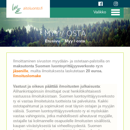
Valikko
MYY / OSTA
Etusivu
»
Myy / osta
Ilmoittaminen sivuston myydään- ja ostetaan-palstoilla on
maksutonta Suomen luontoyrittäjyysverkosto ry:n
jäsenille
, muilta ilmoituksesta laskutetaan
20 euroa.
Ilmoituslomake
Vastuut ja oikeus päättää ilmoitusten julkaisusta
:
Alihankintapörssin ilmoittajat ovat henkilökohtaisesti
vastuussa ilmoituksistaan. Suomen luontoyrittäjyysverkosto
ry ei vastaa ilmoitetuista tuotteista tai palveluista. Kaikki
ostotapahtumat ja sopimukset ovat täysin ostajan ja myyjän
välisiä. Suomen luontoyrittäjyysverkosto ry ei myöskään
vastaa vahingoista, jotka mahdollisesti aiheutuvat myyjälle,
ostajalle tai kolmannelle osapuolelle ilmoitusten sisällöstä,
kaupan viivästyksestä tai virheellisyydestä. Suomen