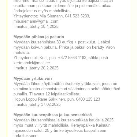
liikumme, mahdollisuus myös sijoittua kerääjiksi tilaajan
osoittamaan paikkaan pidemmälle ja pidemmäksi aikaa.
Jatkojalostus myös mahdollista.
Yhteydenotot: Mia Siemann, 041 523 5233,
mia.siemann@gmail.com
Ilmoitus jätetty 10.4.2025
Myydään pihkaa ja pakuria
Myydään kuusenpihkaa 30 eur/kg + postikulut. Lisäksi
myydään koivun pakuria. Pihka ja pakuri on kerätty Viron
metsistä.
Yhteydenotot: Kert, puh. +372 5563 1183, sähkoposti
kertmandel@mail.ee
Ilmoitus jätetty 20.2.2025
Myydään yrttikuivuri
Myydään lähes käyttämätön itsetehty yrttikuivuri, jossa on
valmiina kosteudenpoistoimuri säätimineen sekä säädettävä
puhallin. Tilavuus 12 leipälaatikollista.
Hopun Loppu Rane Säkkinen, puh. 0400 125 123
Ilmoitus jätetty 17.02.2025
Myydään kuusenpihkaa ja kuusenkerkkää
Myydään kuusenpihkaa ja kuusenkerkkää kaudella 2025,
myös muut villiyrtit mahdollisia. Keräyspaikka Kainuun
rajaseudun salot. 25 yrtin keräysoikeus kaupalliseen
tarkoitukseen.