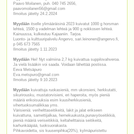
Paavo Moilanen, puh. 040 745 2656,
paavomoilanen56@gmail.com
Ilmoitus jätetty 24.2.2024
Myydään
itselle ylimääräisinä 2023 kuivatut 1000 g horsman
lehteä, 1500 g vadelman lehteä ja 900 g nokkosen lehteä.
Kainuussa, kulkeutuu Kajaaniin. Tarjoa.
Luonto- ja kulttuuripalvelu Angervo, sari.leinonen@angervo.fi,
p 045 673 7565
Ilmoitus jätetty 1.11.2023
Myydään
Hei! Nyt valmiina 2,7 kg kuivattua suppilovahveroa.
Ja vielä lisääkin voi saada. Voidaan lähettää postissa.
Eeva Metsäpuro
Eva.metspuro@gmail.com
Ilmoitus jätetty 9.10.2023
Myydään
kuivattuja ruokasieniä, mm ukonsieni, herkkutatti,
sikurirousku, mustatorvisieni, eri haperoita, myös pieniä
määriä erikoisuuksia esim kuusiherkkusieniä,
vihertuoksumalikkaa yms.
Värisieniä: verihelttaseitikeitä, lakit ja jalat erikseen
kuivattuna, samettijalkaa, hernekuukusta,punavyöseitikkiä,
pieniä määriä veriseitikkiä, keltahelttaisia seitikeitä,
karhunkääpää, tuoksuorakasta.
Pihkavoidetta, sis kuusenpihka(20%), kylmäpuristettu