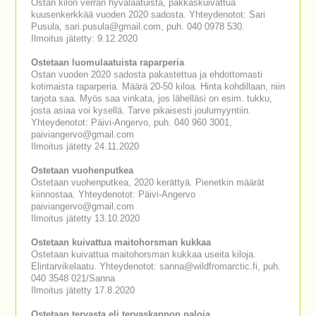
Ostan kilon verran hyvälaatuista, pakkaskuivattua
kuusenkerkkää vuoden 2020 sadosta. Yhteydenotot: Sari
Pusula, sari.pusula@gmail.com, puh. 040 0978 530.
Ilmoitus jätetty: 9.12.2020
Ostetaan luomulaatuista raparperia
Ostan vuoden 2020 sadosta pakastettua ja ehdottomasti
kotimaista raparperia. Määrä 20-50 kiloa. Hinta kohdillaan, niin
tarjota saa. Myös saa vinkata, jos lähelläsi on esim. tukku,
josta asiaa voi kysellä. Tarve pikaisesti joulumyyntiin.
Yhteydenotot: Päivi-Angervo, puh. 040 960 3001,
paiviangervo@gmail.com
Ilmoitus jätetty 24.11.2020
Ostetaan vuohenputkea
Ostetaan vuohenputkea, 2020 kerättyä. Pienetkin määrät
kiinnostaa. Yhteydenotot: Päivi-Angervo
paiviangervo@gmail.com
Ilmoitus jätetty 13.10.2020
Ostetaan kuivattua maitohorsman kukkaa
Ostetaan kuivattua maitohorsman kukkaa useita kiloja.
Elintarvikelaatu. Yhteydenotot: sanna@wildfromarctic.fi, puh.
040 3548 021/Sanna
Ilmoitus jätetty 17.8.2020
Ostetaan tervasta eli tervaskannon paloja