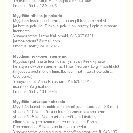
Yhteydenotot: Katja Misikangas 0400 391656
Ilmoitus jätetty 12.3.2026
Myydään pihkaa ja pakuria
Myydään hyvin puhdistettua kuusenpihkaa ja hienoksi
jauhettua pakuria. Pihka ja pakuri on kerätty Lapin puhtaasta
luonnosta.
Yhteydenotot: Jarmo Kalliomäki, 046 967 8431,
jarmoeloranta7@gmail.com
Ilmoitus jätetty 29.10.2025
Myydään nokkosen siemeniä
Myydään puhtaasta luonnosta Tyrnävän Keskikylästä
kerättyä nokkosen siementä. Hinta 7 euroa / 15 g + postikulut
(kirjeessä postimerkin hinnalla, isommat määrät pakettina
6,90 euroa).
Yhteydenotot: Anne Palosaari, 045 525 9394,
inarimetsa@gmail.com
Ilmoitus jätetty 13.8.2025
Myydään kuivattua nokkosta
Myydään kuivattua nokkosen lehteä jauhettuna (alle 0.3 mm)
yhteensä 10 kg, lisäksi nokkosen varsia kokonaisena
yhteensä 15 kg. Nokkoset on kerätty ja käsitelty
elintarvikehygieniavaatimusten mukaisesti Pohjois-
Pohjanmaalta, Siikalatvan kunnan alueelta.
Yhteydenotot: Marjo Asunto, marjo@nokkostuote.fi, 045 135