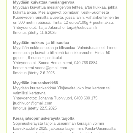
Myydään kuivattua mesiangervoa
Myydään kuivattua mesiangervon lehteä ja/tai kukkaa, jahka
kukinta alkaa. Mesiangervot poimitaan Keski-Suomesta
Kuoreveden rannalta alueelta, jossa lähin, vähäliikenteinen tie
on 300 metrin päässä. Hinta: 12 euroa/100g + postimaksu.
Yhteydenotot: Tarja Jakunaho, tarja@sekuvain.fi
Ilmoitus jätetty 11.6.2025
Myydään nokkos- ja tillisuolaa
Myydään nokkossuolaa ja tillisuolaa. Valmistusaineet: hieno
merisuola ja kuivattu tillinlehti tai nokkosrouhe. Hinta: 50
g/pussi, 6 euroa + postikulut.
Yhteydenotot: Saana Hernesniemi, 040 766 0884,
hernesniemi.saana@gmail.com
Ilmoitus jätetty 2.6.2025
Myydään kuusenkerkkää
Myydään kuusenkerkkää Ylöjärveltä joko itse keräten tai
valmiiksi kerättynä.
Yhteydenotot: Johanna Tuohivuori, 0400 600 175,
jtuohivuori@gmail.com
Ilmoitus jätetty 22.5.2025
Kerääjiä/sopimuskeräystä tarjolla
Sopimuskeräystä tarjolla useamman kerääjän voimin
kasvukaudelle 2025, jatkossa laajemmin. Keski-Uusimaalta