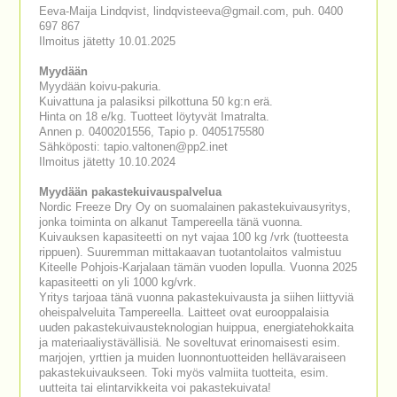
Eeva-Maija Lindqvist, lindqvisteeva@gmail.com, puh. 0400
697 867
Ilmoitus jätetty 10.01.2025
Myydään
Myydään koivu-pakuria.
Kuivattuna ja palasiksi pilkottuna 50 kg:n erä.
Hinta on 18 e/kg. Tuotteet löytyvät Imatralta.
Annen p. 0400201556, Tapio p. 0405175580
Sähköposti: tapio.valtonen@pp2.inet
Ilmoitus jätetty 10.10.2024
Myydään pakastekuivauspalvelua
Nordic Freeze Dry Oy on suomalainen pakastekuivausyritys,
jonka toiminta on alkanut Tampereella tänä vuonna.
Kuivauksen kapasiteetti on nyt vajaa 100 kg /vrk (tuotteesta
rippuen). Suuremman mittakaavan tuotantolaitos valmistuu
Kiteelle Pohjois-Karjalaan tämän vuoden lopulla. Vuonna 2025
kapasiteetti on yli 1000 kg/vrk.
Yritys tarjoaa tänä vuonna pakastekuivausta ja siihen liittyviä
oheispalveluita Tampereella. Laitteet ovat eurooppalaisia
uuden pakastekuivausteknologian huippua, energiatehokkaita
ja materiaaliystävällisiä. Ne soveltuvat erinomaisesti esim.
marjojen, yrttien ja muiden luonnontuotteiden hellävaraiseen
pakastekuivaukseen. Toki myös valmiita tuotteita, esim.
uutteita tai elintarvikkeita voi pakastekuivata!