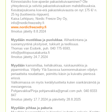
Kiinnostaisiko koe-ajoerän pakastekuivaaminen? Ole
yhteydessä ja selvitä pakastekuivauksen mahdollisuuksia.
Kesätarjouksena koe-erä pakastekuivausta on nyt 175 €/ n.
25 kg (tuotteesta riippuen).
Kaisa Lehtipuro, Nordic Freeze Dry Oy,
info@nordicfreezedry.fi
www.nordicfreezedry.fi
Ilmoitus jätetty 8.8.2024
Myydään mustikkaa ja puolukkaa
. Alihankintana ja
suoramyyntinä yksityiset, tukkurit ja teollisuus.
Thomas van Esdonk, puh. 040 775 6593,
info@polttopuusatakunta.fi
Ilmoitus jätetty 24.7.2024
Myydään
kamomillaa, kehäkukkaa, ruiskaunokkia ja
piparminttua. Viljelty Ylä-Savossa luonnonmukaisen viljelyn
periaatteita noudattaen, poimittu käsin ja kuivattu pienissä
erissä.
Valikoimassa on myös keräilytuotteita kuten siankärsämöä ja
mesiangervoa.
Pohjanvakka/Pinja pohjanvakka@gmail.com puh. 040 8333
847
Ilmoitus jätetty 17.7.2024 ja päivitetty 28.8.2025
Myydään pihkaa ja pakuria