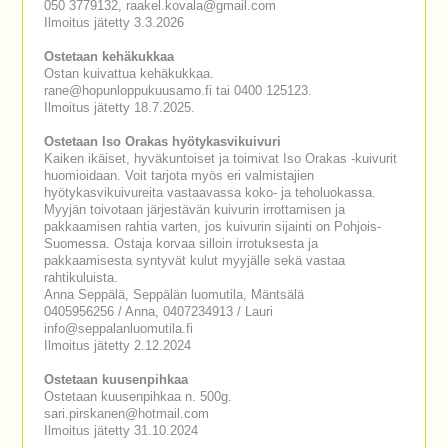
050 3779132, raakel.kovala@gmail.com
Ilmoitus jätetty 3.3.2026
Ostetaan kehäkukkaa
Ostan kuivattua kehäkukkaa.
rane@hopunloppukuusamo.fi tai 0400 125123.
Ilmoitus jätetty 18.7.2025.
Ostetaan Iso Orakas hyötykasvikuivuri
Kaiken ikäiset, hyväkuntoiset ja toimivat Iso Orakas -kuivurit
huomioidaan. Voit tarjota myös eri valmistajien
hyötykasvikuivureita vastaavassa koko- ja teholuokassa.
Myyjän toivotaan järjestävän kuivurin irrottamisen ja
pakkaamisen rahtia varten, jos kuivurin sijainti on Pohjois-
Suomessa. Ostaja korvaa silloin irrotuksesta ja
pakkaamisesta syntyvät kulut myyjälle sekä vastaa
rahtikuluista.
Anna Seppälä, Seppälän luomutila, Mäntsälä
0405956256 / Anna, 0407234913 / Lauri
info@seppalanluomutila.fi
Ilmoitus jätetty 2.12.2024
Ostetaan kuusenpihkaa
Ostetaan kuusenpihkaa n. 500g.
sari.pirskanen@hotmail.com
Ilmoitus jätetty 31.10.2024