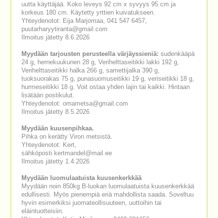
uutta käyttäjää. Koko leveys 92 cm x syvyys 95 cm ja
korkeus 180 cm. Käytetty yrttien kuivatukseen.
Yhteydenotot: Eija Marjomaa, 041 547 6457,
puutarharyytiranta@gmail.com
Ilmoitus jätetty 8.6.2026
Myydään tarjousten perusteella värjäyssieniä:
sudenkääpä
24 g, hernekuukunen 28 g, Verihelttaseitikki lakki 192 g,
Verihelttaseitikki halka 266 g, samettijalka 390 g,
tuoksuorakas 75 g, punasuomuseitikki 19 g, veriseitikki 18 g,
hurmeseitikki 18 g. Voit ostaa yhden lajin tai kaikki. Hintaan
lisätään postikulut.
Yhteydenotot: omametsa@gmail.com
Ilmoitus jätetty 8.5.2026
Myydään kuusenpihkaa.
Pihka on kerätty Viron metsistä.
Yhteydenotot: Kert,
sähköposti kertmandel@mail.ee
Ilmoitus jätetty 1.4.2026
Myydään luomulaatuista kuusenkerkkää
Myydään noin 850kg B-luokan luomulaatuista kuusenkerkkää
edullisesti. Myös pienempiä eriä mahdollista saada. Soveltuu
hyvin esimerkiksi juomateollisuuteen, uuttoihin tai
eläintuotteisiin.