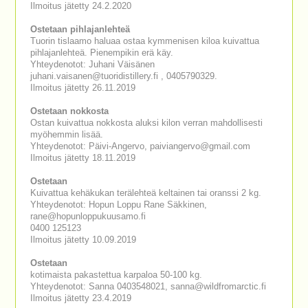
Ilmoitus jätetty 24.2.2020
Ostetaan pihlajanlehteä
Tuorin tislaamo haluaa ostaa kymmenisen kiloa kuivattua
pihlajanlehteä. Pienempikin erä käy.
Yhteydenotot: Juhani Väisänen
juhani.vaisanen@tuoridistillery.fi , 0405790329.
Ilmoitus jätetty 26.11.2019
Ostetaan nokkosta
Ostan kuivattua nokkosta aluksi kilon verran mahdollisesti
myöhemmin lisää.
Yhteydenotot: Päivi-Angervo, paiviangervo@gmail.com
Ilmoitus jätetty 18.11.2019
Ostetaan
Kuivattua kehäkukan terälehteä keltainen tai oranssi 2 kg.
Yhteydenotot: Hopun Loppu Rane Säkkinen,
rane@hopunloppukuusamo.fi
0400 125123
Ilmoitus jätetty 10.09.2019
Ostetaan
kotimaista pakastettua karpaloa 50-100 kg.
Yhteydenotot: Sanna 0403548021, sanna@wildfromarctic.fi
Ilmoitus jätetty 23.4.2019