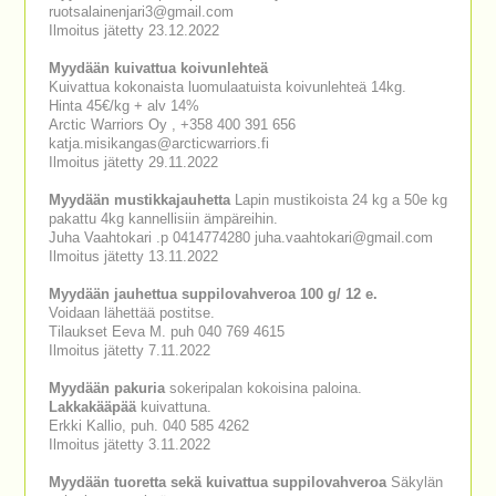
ruotsalainenjari3@gmail.com
Ilmoitus jätetty 23.12.2022
Myydään kuivattua koivunlehteä
Kuivattua kokonaista luomulaatuista koivunlehteä 14kg.
Hinta 45€/kg + alv 14%
Arctic Warriors Oy , +358 400 391 656
katja.misikangas@arcticwarriors.fi
Ilmoitus jätetty 29.11.2022
Myydään mustikkajauhetta
Lapin mustikoista 24 kg a 50e kg
pakattu 4kg kannellisiin ämpäreihin.
Juha Vaahtokari .p 0414774280 juha.vaahtokari@gmail.com
Ilmoitus jätetty 13.11.2022
Myydään jauhettua suppilovahveroa 100 g/ 12 e.
Voidaan lähettää postitse.
Tilaukset Eeva M. puh 040 769 4615
Ilmoitus jätetty 7.11.2022
Myydään pakuria
sokeripalan kokoisina paloina.
Lakkakääpää
kuivattuna.
Erkki Kallio, puh. 040 585 4262
Ilmoitus jätetty 3.11.2022
Myydään tuoretta sekä kuivattua suppilovahveroa
Säkylän