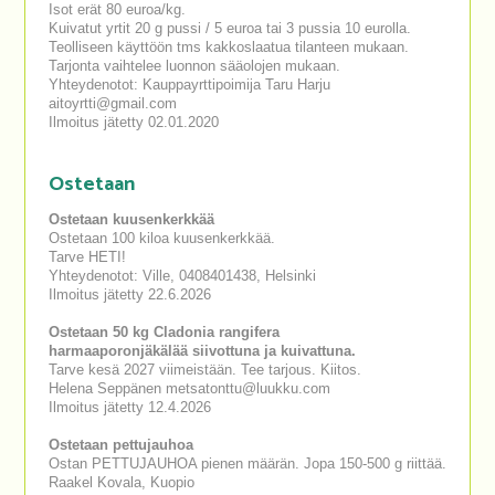
Isot erät 80 euroa/kg.
Kuivatut yrtit 20 g pussi / 5 euroa tai 3 pussia 10 eurolla.
Teolliseen käyttöön tms kakkoslaatua tilanteen mukaan.
Tarjonta vaihtelee luonnon sääolojen mukaan.
Yhteydenotot: Kauppayrttipoimija Taru Harju
aitoyrtti@gmail.com
Ilmoitus jätetty 02.01.2020
Ostetaan
Ostetaan kuusenkerkkää
Ostetaan 100 kiloa kuusenkerkkää.
Tarve HETI!
Yhteydenotot: Ville, 0408401438, Helsinki
Ilmoitus jätetty 22.6.2026
Ostetaan 50 kg Cladonia rangifera
harmaaporonjäkälää siivottuna ja kuivattuna.
Tarve kesä 2027 viimeistään. Tee tarjous. Kiitos.
Helena Seppänen metsatonttu@luukku.com
Ilmoitus jätetty 12.4.2026
Ostetaan pettujauhoa
Ostan PETTUJAUHOA pienen määrän. Jopa 150-500 g riittää.
Raakel Kovala, Kuopio