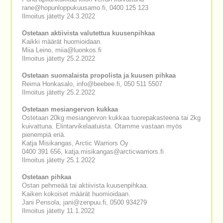
rane@hopunloppukuusamo.fi, 0400 125 123
Ilmoitus jätetty 24.3.2022
Ostetaan aktiivista valutettua kuusenpihkaa
Kaikki määrät huomioidaan.
Miia Leino, miia@luonkos.fi
Ilmoitus jätetty 25.2.2022
Ostetaan suomalaista propolista ja kuusen pihkaa
Reima Honkasalo, info@beebee.fi, 050 511 5507
Ilmoitus jätetty 25.2.2022
Ostetaan mesiangervon kukkaa
Ostetaan 20kg mesiangervon kukkaa tuorepakasteena tai 2kg
kuivattuna. Elintarvikelaatuista. Otamme vastaan myös
pienempiä eriä.
Katja Misikangas, Arctic Warriors Oy
0400 391 656, katja.misikangas@arcticwarriors.fi
Ilmoitus jätetty 25.1.2022
Ostetaan pihkaa
Ostan pehmeää tai aktiivista kuusenpihkaa.
Kaiken kokoiset määrät huomioidaan.
Jani Pensola, jani@zenpuu.fi, 0500 934279
Ilmoitus jätetty 11.1.2022