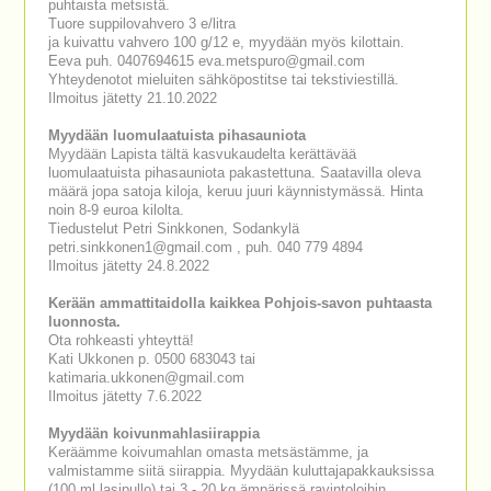
puhtaista metsistä.
Tuore suppilovahvero 3 e/litra
ja kuivattu vahvero 100 g/12 e, myydään myös kilottain.
Eeva puh. 0407694615 eva.metspuro@gmail.com
Yhteydenotot mieluiten sähköpostitse tai tekstiviestillä.
Ilmoitus jätetty 21.10.2022
Myydään luomulaatuista pihasauniota
Myydään Lapista tältä kasvukaudelta kerättävää
luomulaatuista pihasauniota pakastettuna. Saatavilla oleva
määrä jopa satoja kiloja, keruu juuri käynnistymässä. Hinta
noin 8-9 euroa kilolta.
Tiedustelut Petri Sinkkonen, Sodankylä
petri.sinkkonen1@gmail.com , puh. 040 779 4894
Ilmoitus jätetty 24.8.2022
Kerään ammattitaidolla kaikkea Pohjois-savon puhtaasta
luonnosta.
Ota rohkeasti yhteyttä!
Kati Ukkonen p. 0500 683043 tai
katimaria.ukkonen@gmail.com
Ilmoitus jätetty 7.6.2022
Myydään koivunmahlasiirappia
Keräämme koivumahlan omasta metsästämme, ja
valmistamme siitä siirappia. Myydään kuluttajapakkauksissa
(100 ml lasipullo) tai 3 - 20 kg ämpärissä ravintoloihin.