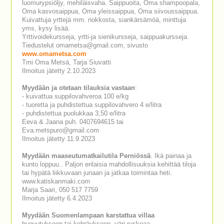
luomurypsiöljy, mehiläisvaha. Saippuoita, Oma shampoopala,
Oma kasvosaippua, Oma yleissaippua, Oma siivoussaippua.
Kuivattuja yrttejä mm. nokkosta, siankärsämöä, minttuja
yms, kysy lisää.
Yrttivoidekursseja, yrtti-ja sienikursseja, saippuakursseja.
Tiedustelut omametsa@gmail.com, sivusto
www.omametsa.com
Tmi Oma Metsä, Tarja Siuvatti
Ilmoitus jätetty 2.10.2023
Myydään ja otetaan tilauksia vastaan
:
- kuivattua suppilovahveroa 100 e/kg
- tuoretta ja puhdistettua suppilovahvero 4 e/litra
- puhdistettua puolukkaa 3,50 e/litra
Eeva & Jaana puh. 0407694615 tai
Eva.metspuro@gmail.com
Ilmoitus jätetty 11.9.2023
Myydään maaseutumatkailutila Perniössä
. Ikä painaa ja
kunto loppuu.. Paljon erilaisia mahdollisuuksia kehittää tiloja
tai hypätä liikkuvaan junaan ja jatkaa toimintaa heti.
www.katiskanmaki.com
Marja Saari, 050 517 7759
Ilmoitus jätetty 6.4.2023
Myydään Suomenlampaan karstattua villaa