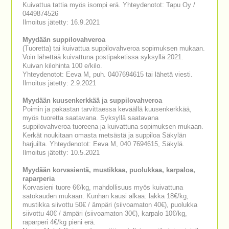
Kuivattua tattia myös isompi erä. Yhteydenotot: Tapu Oy /
0449874526
Ilmoitus jätetty: 16.9.2021
Myydään suppilovahveroa
(Tuoretta) tai kuivattua suppilovahveroa sopimuksen mukaan.
Voin lähettää kuivattuna postipaketissa syksyllä 2021.
Kuivan kilohinta 100 e/kilo.
Yhteydenotot: Eeva M, puh. 0407694615 tai lähetä viesti.
Ilmoitus jätetty: 2.9.2021
Myydään kuusenkerkkää ja suppilovahveroa
Poimin ja pakastan tarvittaessa keväällä kuusenkerkkää,
myös tuoretta saatavana. Syksyllä saatavana
suppilovahveroa tuoreena ja kuivattuna sopimuksen mukaan.
Kerkät noukitaan omasta metsästä ja suppiloa Säkylän
harjuilta. Yhteydenotot: Eeva M, 040 7694615, Säkylä.
Ilmoitus jätetty: 10.5.2021
Myydään korvasientä, mustikkaa, puolukkaa, karpaloa,
raparperia
Korvasieni tuore 6€/kg, mahdollisuus myös kuivattuna
satokauden mukaan. Kunhan kausi alkaa: lakka 18€/kg,
mustikka siivottu 50€ / ämpäri (siivoamaton 40€), puolukka
siivottu 40€ / ämpäri (siivoamaton 30€), karpalo 10€/kg,
raparperi 4€/kg pieni erä.