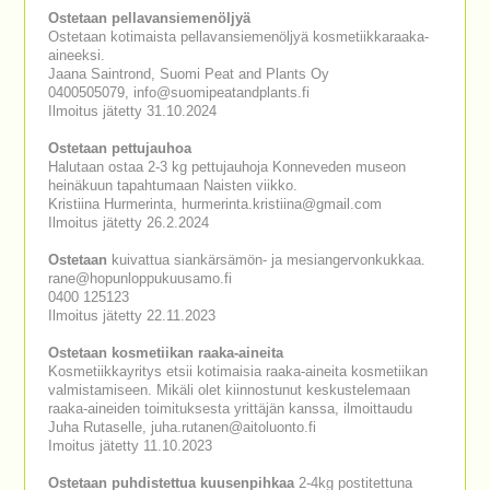
Ostetaan pellavansiemenöljyä
Ostetaan kotimaista pellavansiemenöljyä kosmetiikkaraaka-
aineeksi.
Jaana Saintrond, Suomi Peat and Plants Oy
0400505079, info@suomipeatandplants.fi
Ilmoitus jätetty 31.10.2024
Ostetaan pettujauhoa
Halutaan ostaa 2-3 kg pettujauhoja Konneveden museon
heinäkuun tapahtumaan Naisten viikko.
Kristiina Hurmerinta, hurmerinta.kristiina@gmail.com
Ilmoitus jätetty 26.2.2024
Ostetaan
kuivattua siankärsämön- ja mesiangervonkukkaa.
rane@hopunloppukuusamo.fi
0400 125123
Ilmoitus jätetty 22.11.2023
Ostetaan kosmetiikan raaka-aineita
Kosmetiikkayritys etsii kotimaisia raaka-aineita kosmetiikan
valmistamiseen. Mikäli olet kiinnostunut keskustelemaan
raaka-aineiden toimituksesta yrittäjän kanssa, ilmoittaudu
Juha Rutaselle, juha.rutanen@aitoluonto.fi
Imoitus jätetty 11.10.2023
Ostetaan puhdistettua kuusenpihkaa
2-4kg postitettuna