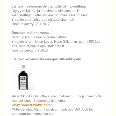
Etsitään raaka-aineiden ja uutteiden toimittajia
Löytyykö kukka- ja kasviraaka-aineiden ja niistä
valmistettujen uutteiden ammattimaisia toimittajia?
Yhteydenotot: juha.rutanen(at)aitoluonto.fi
Ilmoitus jätetty 23.1.2017
Ostetaan maitohorsmaa
Ostan kuivattua maitohorsmanlehteä.
Yhteydenotot: Hopun Loppu Rane Säkkinen, puh. 0400 125
123, rane(at)hopunloppukuusamo.fi
Ilmoitus jätetty 8.1.2018
Etsitään koivunmahlasiirapin alihankkijoita
Alihankkijoilla olisi oltava koivumetsää n. 6 ha ja investointi
mahdollisuus. Tarkempaa lisätietoa:
www.nordicrevolve.com/
Yhteydenotot: Martin Häggblom, puh 050 358 8856 tai
contact(at)nordicrevolve.com