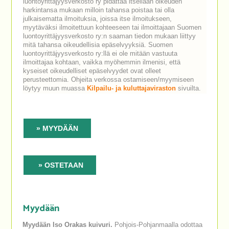
luontoyrittäjyysverkosto ry pidättää itsellään oikeuden
harkintansa mukaan milloin tahansa poistaa tai olla
julkaisematta ilmoituksia, joissa itse ilmoitukseen,
myytäväksi ilmoitettuun kohteeseen tai ilmoittajaan Suomen
luontoyrittäjyysverkosto ry:n saaman tiedon mukaan liittyy
mitä tahansa oikeudellisia epäselvyyksiä. Suomen
luontoyrittäjyysverkosto ry:llä ei ole mitään vastuuta
ilmoittajaa kohtaan, vaikka myöhemmin ilmenisi, että
kyseiset oikeudelliset epäselvyydet ovat olleet
perusteettomia. Ohjeita verkossa ostamiseen/myymiseen
löytyy muun muassa
Kilpailu- ja kuluttajaviraston
sivuilta.
» MYYDÄÄN
» OSTETAAN
Myydään
Myydään Iso Orakas kuivuri.
Pohjois-Pohjanmaalla odottaa