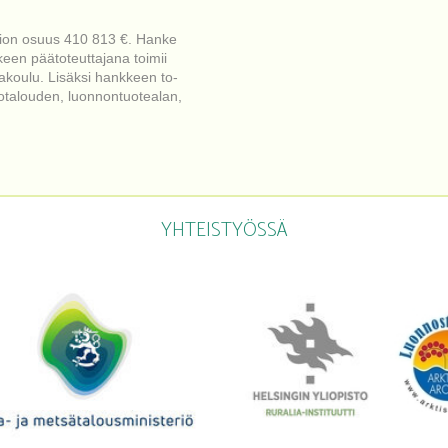
tion osuus 410 813 €. Hanke
een päätoteuttajana toimii
koulu. Lisäksi hankkeen to-
otalouden, luonnontuotealan,
YHTEISTYÖSSÄ