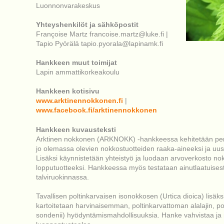
Luonnonvarakeskus
Yhteyshenkilöt ja sähköpostit
Françoise Martz francoise.martz@luke.fi |
Tapio Pyörälä tapio.pyorala@lapinamk.fi
Hankkeen muut toimijat
Lapin ammattikorkeakoulu
Hankkeen kotisivu
www.arktinennokkonen.fi
|
www.facebook.fi/arktinennokkonen
Hankkeen kuvausteksti
Arktinen nokkonen (ARKNOKK) -hankkeessa kehitetään perin
jo olemassa olevien nokkostuotteiden raaka-aineeksi ja uusi
Lisäksi käynnistetään yhteistyö ja luodaan arvoverkosto no
lopputuotteeksi. Hankkeessa myös testataan ainutlaatuise
talviruokinnassa.
Tavallisen poltinkarvaisen isonokkosen (Urtica dioica) li
kartoitetaan harvinaisemman, poltinkarvattoman alalajin, p
sondenii) hyödyntämismahdollisuuksia. Hanke vahvistaa ja m