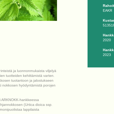
Rahoit
EAKR
Kusta
51351
Hankk
2020
Hankk
2023
teistä ja luonnonmukaista viljelyä
en tuotteiden kehittämistä varten.
kkosen tuotantoon ja jalostukseen
sti nokkosen hyödyntämistä porojen
säksi ARKNOKK-hankkeessa
ohjannokkosen (Urtica dioica ssp.
onipuolistaa lappilaista