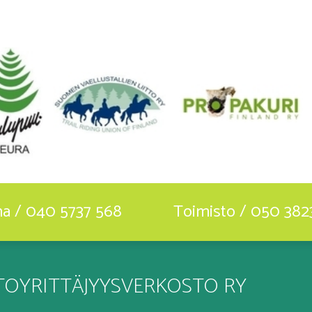
ha / 040 5737 568
Toimisto / 050 382
OYRITTÄJYYSVERKOSTO RY