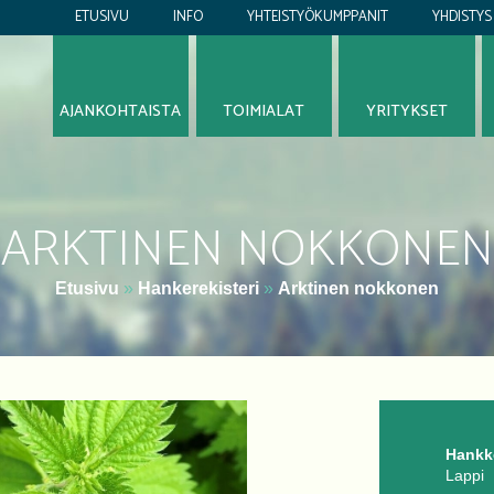
ETUSIVU
INFO
YHTEISTYÖKUMPPANIT
YHDISTYS
AJANKOHTAISTA
TOIMIALAT
YRITYKSET
ARKTINEN NOKKONEN
Etusivu
»
Hankerekisteri
»
Arktinen nokkonen
Hankke
Lappi