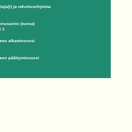
taja(t) ja rahoitusohjelma
nnusarvio (euroa)
8 €
een alkamisvuosi
een päättymisvuosi