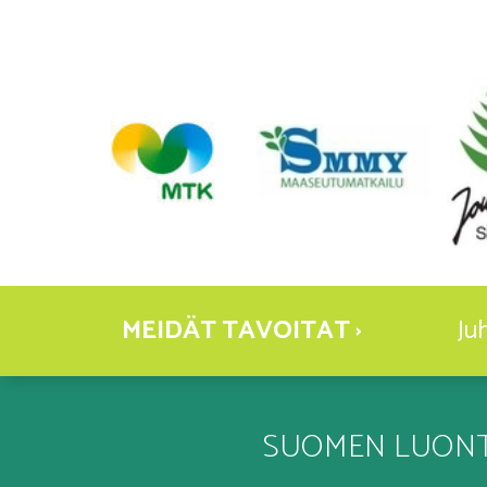
MEIDÄT TAVOITAT ›
Ju
SUOMEN LUONT