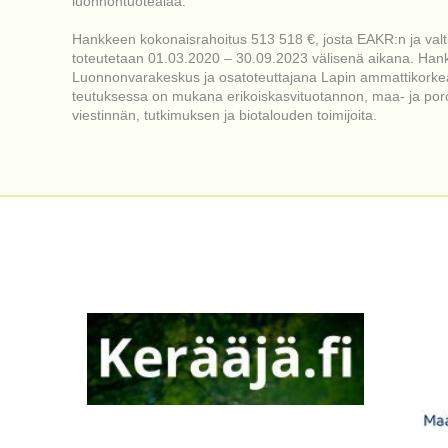
luonnontuotealaa.
Hankkeen kokonaisrahoitus 513 518 €, josta EAKR:n ja val
toteutetaan 01.03.2020 – 30.09.2023 välisenä aikana. Hank
Luonnonvarakeskus ja osatoteuttajana Lapin ammattikorkea
teutuksessa on mukana erikoiskasvituotannon, maa- ja por
viestinnän, tutkimuksen ja biotalouden toimijoita.