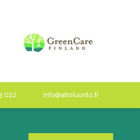
3 022
info@aitoluonto.fi