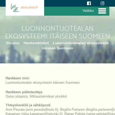
Valikko
LUONNONTUOTEALAN
EKOSYSTEEMI ITÄISEEN SUOMEEN
Etusivu
»
Hankerekisteri
»
Luonnontuotealan ekosysteemi
itäiseen Suomeen
Hankkeen nimi
Luonnontuotealan ekosysteemi itäiseen Suomeen
Hankkeen päätoteuttaja
Oulun yliopisto, Mittaustekniikan yksikkö
Yhteyshenkilö ja sähköposti
Anni Peurala (anni.peurala@oulu.fi), Birgitta Partanen (birgitta.partanen@ar
Kaipainen (riitta.kaipainen@helsinki.fi), Rainer Peltola (rainer.peltola@luke