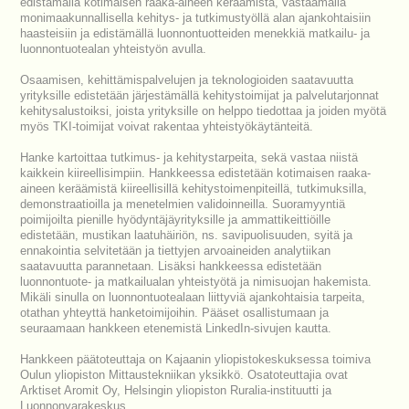
edistämällä kotimaisen raaka-aineen keräämistä, vastaamalla
monimaakunnallisella kehitys- ja tutkimustyöllä alan ajankohtaisiin
haasteisiin ja edistämällä luonnontuotteiden menekkiä matkailu- ja
luonnontuotealan yhteistyön avulla.
Osaamisen, kehittämispalvelujen ja teknologioiden saatavuutta
yrityksille edistetään järjestämällä kehitystoimijat ja palvelutarjonnat
kehitysalustoiksi, joista yrityksille on helppo tiedottaa ja joiden myötä
myös TKI-toimijat voivat rakentaa yhteistyökäytänteitä.
Hanke kartoittaa tutkimus- ja kehitystarpeita, sekä vastaa niistä
kaikkein kiireellisimpiin. Hankkeessa edistetään kotimaisen raaka-
aineen keräämistä kiireellisillä kehitystoimenpiteillä, tutkimuksilla,
demonstraatioilla ja menetelmien validoinneilla. Suoramyyntiä
poimijoilta pienille hyödyntäjäyrityksille ja ammattikeittiöille
edistetään, mustikan laatuhäiriön, ns. savipuolisuuden, syitä ja
ennakointia selvitetään ja tiettyjen arvoaineiden analytiikan
saatavuutta parannetaan. Lisäksi hankkeessa edistetään
luonnontuote- ja matkailualan yhteistyötä ja nimisuojan hakemista.
Mikäli sinulla on luonnontuotealaan liittyviä ajankohtaisia tarpeita,
otathan yhteyttä hanketoimijoihin. Pääset osallistumaan ja
seuraamaan hankkeen etenemistä LinkedIn-sivujen kautta.
Hankkeen päätoteuttaja on Kajaanin yliopistokeskuksessa toimiva
Oulun yliopiston Mittaustekniikan yksikkö. Osatoteuttajia ovat
Arktiset Aromit Oy, Helsingin yliopiston Ruralia-instituutti ja
Luonnonvarakeskus.