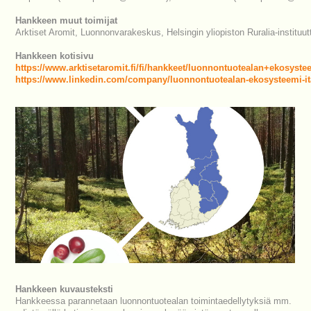
Hankkeen muut toimijat
Arktiset Aromit, Luonnonvarakeskus, Helsingin yliopiston Ruralia-instituutt
Hankkeen kotisivu
https://www.arktisetaromit.fi/fi/hankkeet/luonnontuotealan+ekosys
https://www.linkedin.com/company/luonnontuotealan-ekosysteemi-i
Hankkeen kuvausteksti
Hankkeessa parannetaan luonnontuotealan toimintaedellytyksiä mm.