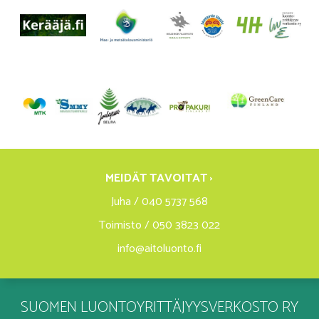
MEIDÄT TAVOITAT ›
Juha / 040 5737 568
Toimisto / 050 3823 022
info@aitoluonto.fi
SUOMEN LUONTOYRITTÄJYYSVERKOSTO RY