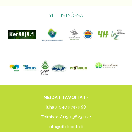
YHTEISTYÖSSÄ
MEIDÄT TAVOITAT ›
Juha / 040 5737 568
Toimisto / 050 3823 022
info@aitoluonto.fi