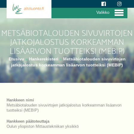
Valikko
METSÄBIOTALOUDEN SIVUVIRTOJEN
JATKOJALOSTUS KORKEAMMAN
LISÄARVON TUOTTEIKSI (MEBIP)
Etusivu
»
Hankerekisteri
»
Metsäbiotalouden sivuvirtojen
jatkojalostus korkeamman lisäarvon tuotteiksi (MEBIP)
Hankkeen nimi
Metsäbiotalouden sivuvirtojen jatkojalostus korkeamman lisäarvon
tuotteiksi (MEBIP)
Hankkeen päätoteuttaja
Oulun yliopiston Mittaustekniikan yksikkö