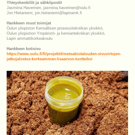
Yhteyshenkilöt ja sähköpostit
Jasmiina Haverinen, jasmiina.haverinen@oulu.fi
Jon Hietaniemi, jon.hietaniemi@lapinamk.fi
Hankkeen muut toimijat
Oulun yliopiston Kemiallisen prosessitekniikan yksikkö,
Oulun yliopistion Ympäristö- ja kemiantekniikan yksikkö,
Lapin ammattikorkeakoulu
Hankkeen kotisivu
https://www.oulu.fi/fi/projektit/metsabiotalouden-sivuvirtojen-
jatkojalostus-korkeamman-lisaarvon-tuotteiksi