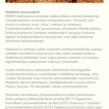
Hankkeen kuvausteksti
MEBIP-hankkeessa kehitetään neljää erilaista erottelumenetelmää
metsäbiotalouden sivuvirtojen hyödyntämiseen. Sivuvirrat ovat
kuusen ja männyn kuori, oksat, neulaset ja sahanpuru.
Erottelumenetelmät ovat panostoiminen ylikriittinen hiilidioksidiuutto,
liuotinuuttoprosessi tanniinien erottamiseksi havupuun kuoresta,
ligniinin erottelumenetelmä sahanpurusta sekä jatkuvatoiminen
ylikriittinen hiilidioksidiuutto.
Hankkeessa tutkitaan edellä mainituilla erottelumenetelmillä saatujen
uutteiden kemiallista koostumusta sekä niiden bioaktiivisuuksia.
Hankkeessa kehitetään myös raaka-aineena toimivien sivuvirtojen
logistiikkaketjua raaka-aineen säilyvyys huomioiden.
Lisäksi hankkeessa kartoitetaan kehitettävien teknologioiden
hyödyntämiskohteita ja suunnitellaan mahdollisia arvoketjuja, joita
voidaan hyödyntää yritysvetoisten jatkohankkeiden suunnittelussa.
Hankkeen aikana rakennetaan metsäbiotalouden kasvua tukeva
Pohjois-Suomen TKI-toimijoiden välinen yhteistyöverkosto.
Hankkeen toteutettavat ylimaakunnallisena yhteistyöhankkeena
Oulun yliopiston Mittaustekniikan yksikkö (MITY) Kajaanissa,
Kemiallisen prosessitekniikan yksikkö (CPE) Oulussa ja Ympäristö-
ja kemiantekniikan yksikkö (ECE) Kajaanissa ja Oulussa sekä Lapin