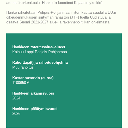
ammattikorkeakoulu. Hanketta koordinoi Kajaanin yksikkö.
Hanke rahoitetaan Pohjois-Pohjanmaan liiton kautta saadulla EU:n
oikeudenmukaisen siirtymän rahaston (JTF) tuella Uudistuva ja
osaava Suomi 2021-2027 alue- ja rakennepolitiikan ohjelmasta.
Hankkeen toteutusalue/-alueet
Kainuu
Lappi
Pohjois-Pohjanmaa
Rahoittaja(t) ja rahoitusohjelma
Muu rahoitus
Kustannusarvio (euroa)
1100650 €
Hankkeen alkamisvuosi
2024
Hankkeen päättymisvuosi
2026