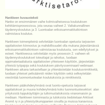
Hankkeen kuvausteksti
Hanke on ensimmäinen vaihe kolmivaiheisessa koulutuksen
kehittämisprosessissa, jota seuraa vaiheet 2. Valtakunnallinen
täydennyskoulutus ja 3. Luontoalan erikoisammattitutkintoon
valmistava koulutus.
Hankkeen toimenpiteinä selvitetään luontoalan opetusta tarjoavien
oppilaitosten kiinnostus ja mahdollisuudet olla mukana järjestämässä
erikoisammattitutkintoon valmistavaa koulutusta, sen edellytykset ja
esteet. Hankkeessa selvitetään myös prosessin 2. vaiheen eli
täydennyskoulutukset toteuttajat ja rahoitus, luodaan
oppimateriaalialusta oppilaitosten yhteiseen käyttöön, järjestetään
yhteisiä työpajoja sekä koulutuksen päivitysseminaari/-webinaari.
Hankkeen aikana tarkastellaan ja yhtenäistetään koulutusnimikkeitä,
luodaan yhteiset pelisäännöt niiden käyttöön sekä selkeytetään
viestintää luonnontuotealan koulutuksista ja nimikkeistä.
Hankkeen pääkohderyhmänä ovat luonto-opetusta tarjoavat
oppilaitokset ja muuna kohderyhmänä koko luonnontuotesektori: alan
yrityksistä loppukäyttäjiin ja tutkimuslaitoksista viranomaisiin ja
mediaan. Hankkeen toiminnasta ja tuloksista tiedotetaan Arktiset
Aromit ry:n ja yhteistyökumppanien sivuilla ja muissa kanavissa.