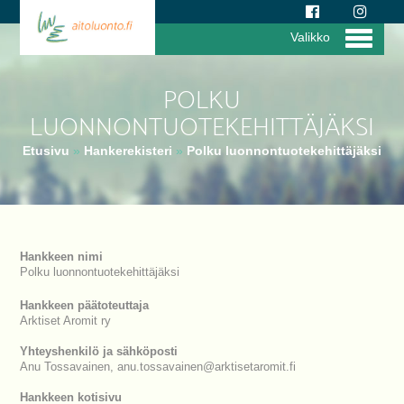
Valikko
POLKU
LUONNONTUOTEKEHITTÄJÄKSI
Etusivu
»
Hankerekisteri
»
Polku luonnontuotekehittäjäksi
Hankkeen nimi
Polku luonnontuotekehittäjäksi
Hankkeen päätoteuttaja
Arktiset Aromit ry
Yhteyshenkilö ja sähköposti
Anu Tossavainen, anu.tossavainen@arktisetaromit.fi
Hankkeen kotisivu