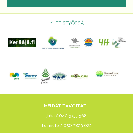
YHTEISTYÖSSÄ
MEIDÄT TAVOITAT ›
Juha / 040 5737 568
Toimisto / 050 3823 022