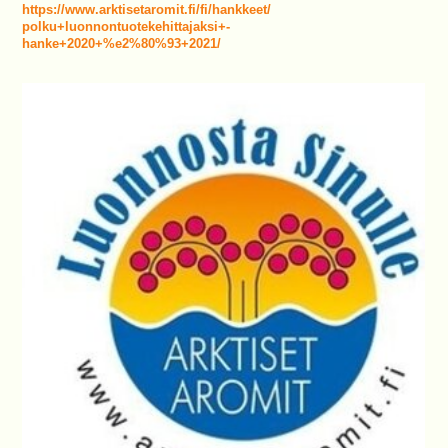
https://www.arktisetaromit.fi/fi/hankkeet/
polku+luonnontuotekehittajaksi+-
hanke+2020+%e2%80%93+2021/