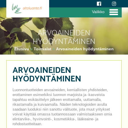
Valikko
ARVOAINEIDEN
HYÖDYNTÄMINEN
Etusivu
»
Toimialat
»
Arvoaineiden hyödyntäminen
ARVOAINEIDEN
HYÖDYNTÄMINEN
Luonnontuotteiden arvoaineiden, kemiallisten yhdisteiden,
erottaminen esimerkiksi luonnon marjoista ja -kasveista
tapahtuu esikäsittelyn jälkeen erottamalla, uuttamalla,
rikastamalla ja kuivaamalla. Näiden teknologioiden avulla
saadaan luoduksi niin sanottu välituote, jota muut yritykset
voivat käyttää omassa tuotannossaan valmistaakseen omia
elintarvike-, hyvinvointi-, kosmetiikka-, lääkeaine- ja
rohdostuotteitaan.