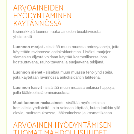
ARVOAINEIDEN
HYÖDYNTÄMINEN
KÄYTÄNNÖSSÄ
Esimerkkejä luonnon raaka-aineiden bioaktiivisista
yhdisteistä:
Luonnon marjat -
sisältää muun muassa antosyaaneja, joita
käytetään ravinnossa antioksidantteina. Lisäksi marjojen
siemenien öljystä voidaan käyttää kosmetiikassa ihoa
kosteuttavana, rauhoittavana ja suojaavana tekijänä.
Luonnon sienet
- sisältää muun muassa fenoliyhdisteitä,
joita käytetään ravinnossa antioksidantin lähteenä.
Luonnon kasvit
- sisältää muun muassa erilaisia happoja,
joilla lääkkeellisiä ominaisuuksia.
Muut luonnon raaka-aineet
- sisältää myös erilaisia
kemiallisia yhdisteitä, joita voidaan käyttää, kuten kaikkia yllä
olevia, ravitsemuksessa, lääkeaineissa ja kosmetiikassa.
ARVOAINEN HYÖDYNTÄMISEN
TUOMAT MAHDOLLISUUDET