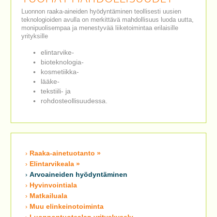
Luonnon raaka-aineiden hyödyntäminen teollisesti uusien
teknologioiden avulla on merkittävä mahdollisuus luoda uutta,
monipuolisempaa ja menestyvää liiketoimintaa erilaisille
yrityksille
elintarvike-
bioteknologia-
kosmetiikka-
lääke-
tekstiili- ja
rohdosteollisuudessa.
Raaka-ainetuotanto »
Elintarvikeala »
Arvoaineiden hyödyntäminen
Hyvinvointiala
Matkailuala
Muu elinkeinotoiminta
Luonnontuotealan yrityskysely