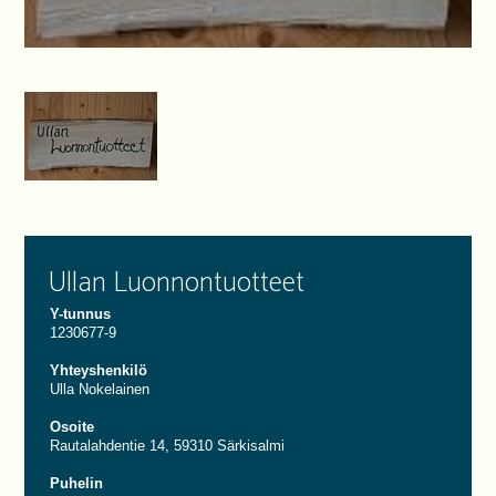
Ullan Luonnontuotteet
Y-tunnus
1230677-9
Yhteyshenkilö
Ulla Nokelainen
Osoite
Rautalahdentie 14, 59310 Särkisalmi
Puhelin