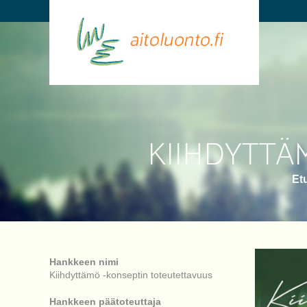
KIIHDYTTÄ
Et
Hankkeen nimi
Kiihdyttämö -konseptin toteutettavuus
Hankkeen päätoteuttaja