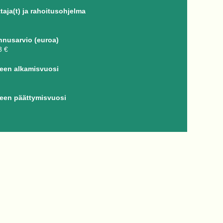
taja(t) ja rahoitusohjelma
nnusarvio (euroa)
8 €
een alkamisvuosi
een päättymisvuosi