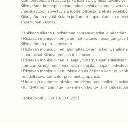
luonnontuotealan kasvua ja kansainvälistymistä tavoitteleville 
Kiihdyttämö-konsepti koostuu alustavasti asiantuntijaverkos
yhteiskäyttöön soveltuvista tuotantotiloista ja elintarvikelab
Kiihdyttämön myötä Kolarin ja Tunturi-Lapin alueesta merkit
superruoan keskus.
Hankkeen aikana tunnistetaan seuraavat asiat ja päästään s
• Riittävän monipuolinen ja ammattitaitoinen asiantuntijav
Kiihdyttämön perustamiseen.
• Riittävän monipuolinen, ammattitaitoinen ja kehityshaluin
sitoumukset Kiihdyttämössä toimimiseen.
• Riittävän monipuolinen ja laaja ymmärrys alan erilaisista 
luomaan Kiihdyttämökonseptista toimialaa laajasti palvelev
• Riittävän monipuolinen, toimialan alueellisen kasvun, kehi
mahdollistava tuotanto- ja toimintaympäristö.
• Uusien ja olemassa olevien markkinapotentiaalien ja asiak
• Kiihdyttämön toiminta-, rakenne-, ylläpito- ja rahoitussuun
Hanke toimii 1.5.2019-30.6.2021.