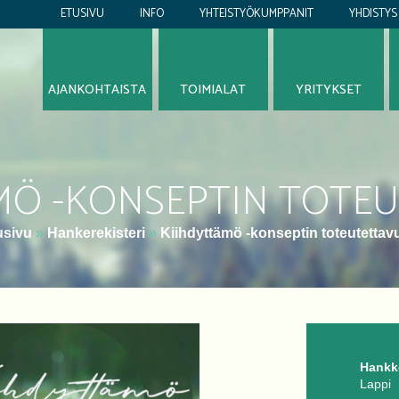
ETUSIVU
INFO
YHTEISTYÖKUMPPANIT
YHDISTYS
AJANKOHTAISTA
TOIMIALAT
YRITYKSET
MÖ -KONSEPTIN TOTE
usivu
»
Hankerekisteri
»
Kiihdyttämö -konseptin toteutettav
Hankke
Lappi