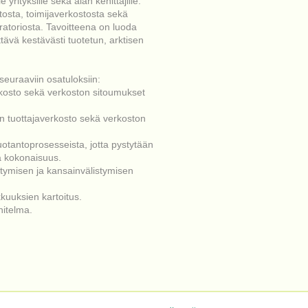
yrityksille sekä alan kehittäjille.
tosta, toimijaverkostosta sekä
oratoriosta. Tavoitteena on luoda
tävä kestävästi tuotetun, arktisen
euraaviin osatuloksiin:
erkosto sekä verkoston sitoumukset
en tuottajaverkosto sekä verkoston
tuotantoprosesseista, jotta pystytään
a kokonaisuus.
ttymisen ja kansainvälistymisen
kuuksien kartoitus.
nitelma.