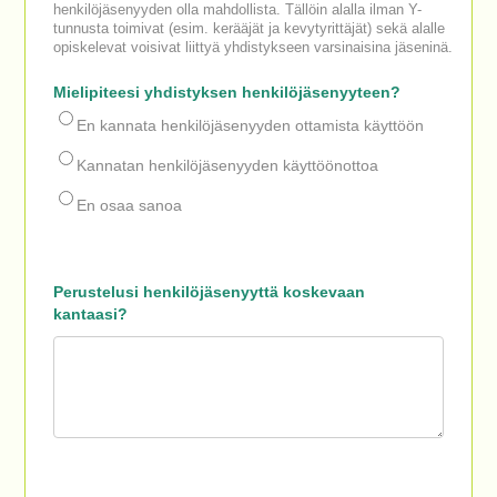
henkilöjäsenyyden olla mahdollista. Tällöin alalla ilman Y-
tunnusta toimivat (esim. kerääjät ja kevytyrittäjät) sekä alalle
opiskelevat voisivat liittyä yhdistykseen varsinaisina jäseninä.
Mielipiteesi yhdistyksen henkilöjäsenyyteen?
En kannata henkilöjäsenyyden ottamista käyttöön
Kannatan henkilöjäsenyyden käyttöönottoa
En osaa sanoa
Perustelusi henkilöjäsenyyttä koskevaan
kantaasi?