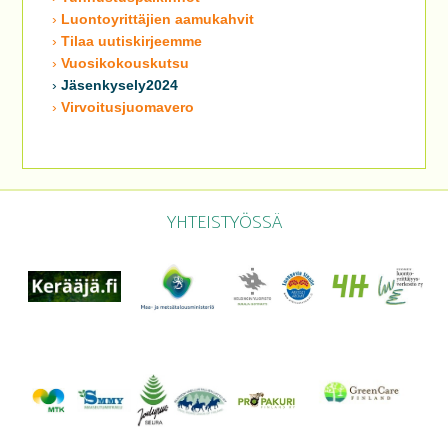
Luontoyrittäjien aamukahvit
Tilaa uutiskirjeemme
Vuosikokouskutsu
Jäsenkysely2024
Virvoitusjuomavero
YHTEISTYÖSSÄ