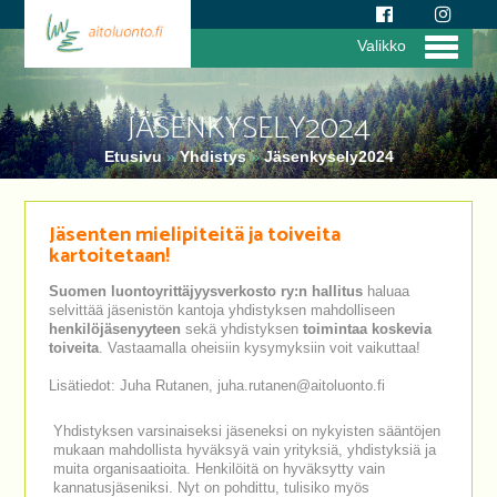
Valikko
JÄSENKYSELY2024
Etusivu
»
Yhdistys
»
Jäsenkysely2024
Jäsenten mielipiteitä ja toiveita
kartoitetaan!
Suomen luontoyrittäjyysverkosto ry:n hallitus
haluaa
selvittää jäsenistön kantoja yhdistyksen mahdolliseen
henkilöjäsenyyteen
sekä yhdistyksen
toimintaa koskevia
toiveita
. Vastaamalla oheisiin kysymyksiin voit vaikuttaa!
Lisätiedot: Juha Rutanen, juha.rutanen@aitoluonto.fi
Yhdistyksen varsinaiseksi jäseneksi on nykyisten sääntöjen
mukaan mahdollista hyväksyä vain yrityksiä, yhdistyksiä ja
muita organisaatioita. Henkilöitä on hyväksytty vain
kannatusjäseniksi. Nyt on pohdittu, tulisiko myös