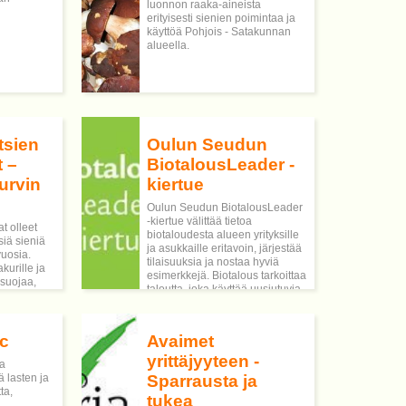
hyödyntämään laajasti metsiin
luonnon raaka-aineista
perustuvassa biotalouden
erityisesti sienien poimintaa ja
liiketoiminnassa, myös uusilla
käyttöä Pohjois - Satakunnan
osa-alueilla, kuten
alueella.
luonnontuotealalla ja
luontomatkailussa.
tsien
Oulun Seudun
t –
BiotalousLeader -
urvin
kiertue
Oulun Seudun BiotalousLeader
-kiertue välittää tietoa
t olleet
biotaloudesta alueen yrityksille
siä sieniä
ja asukkaille eritavoin, järjestää
uosia.
tilaisuuksia ja nostaa hyviä
kurille ja
esimerkkejä. Biotalous tarkoittaa
isuojaa,
taloutta, joka käyttää uusiutuvia
mitystä
luonnonvaroja ravinnon,
energian, tuotteiden ja
palvelujen tuottamiseen
ic
Avaimet
kestävän kehityksen
periaatteiden mukaisesti.
yrittäjyyteen -
ja
ä lasten ja
Sparrausta ja
ta,
tukea