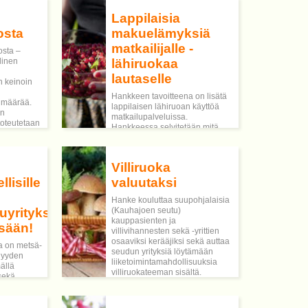
Lappilaisia
osta
makuelämyksiä
matkailijalle -
sta –
linen
lähiruokaa
lautaselle
n keinoin
Hankkeen tavoitteena on lisätä
 määrää.
lappilaisen lähiruoan käyttöä
an
matkailupalveluissa.
 toteutetaan
Hankkeessa selvitetään mitä
lisäarvoa lähiruoka tuottaa
rjestetään
matkailulle, kiinnitteän huomiota
äsmä
mm. alueen omaan
lle.
Villiruoka
ruokakulttuuriin, suomalaiseen
puhtaaseen ruokaan ja
lisille
valuutaksi
ruokailumatkailun trendeihin.
Hanke kouluttaa suupohjalaisia
uyrityksille
(Kauhajoen seutu)
kauppasienten ja
sään!
villivihannesten sekä -yrittien
osaaviksi kerääjiksi sekä auttaa
a on metsä-
seudun yrityksiä löytämään
äjyyden
liiketoimintamahdollisuuksia
ällä
villiruokateeman sisältä.
 sekä