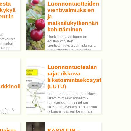
esta
Luonnontuotteiden
lukykyä
vientivalmiuksien
entiin
ja
matkailukytkennän
kehittäminen
siä
Hankkeen tavoitteena on
tävällisiä
edistää yritysten
än niiden
vientivalmiuksia valmistamalla
ä kauppaa.
menekinedistämisaineistoa,
kehittämällä viestintää ja
kytkemällä luonnontuotteet
matkailun kehittämiseen.
Luonnontuotealan
rajat rikkova
liiketoimintaekosysteemi
kkinoille
(LUTU)
Luonnontuotealan rajat rikkova
liiketoimintaekosysteemi -
hankkeessa parannetaan
liiketoimintaverkostojen kasvun
e (PULU) -
ja kansainvälisen toiminnan
ellään
valmiuksia ja edellytyksiä
yhdisteiden
luonnontuotteisiin
ö.
pohjautuvassa liiketoiminnassa.
teen
Hankkeen osatavoitteet ovat: (1)
teista
KASVUUN –