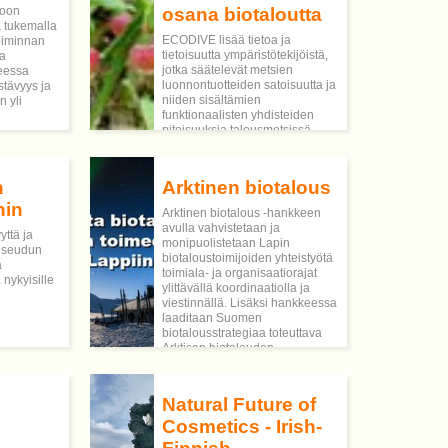
toon
osana biotaloutta
aa tukemalla
ECODIVE lisää tietoa ja
toiminnan
tietoisuutta ympäristötekijöistä,
ja
jotka säätelevät metsien
teessa
luonnontuotteiden satoisuutta ja
stävyys ja
niiden sisältämien
n yli
funktionaalisten yhdisteiden
pitoisuuksia talousmetsissä
koko niiden kiertoaikana.
n
Arktinen biotalous
hin
Arktinen biotalous -hankkeen
avulla vahvistetaan ja
yttä ja
monipuolistetaan Lapin
viseudun
biotaloustoimijoiden yhteistyötä
a
toimiala- ja organisaatiorajat
nykyisille
ylittävällä koordinaatiolla ja
viestinnällä. Lisäksi hankkeessa
laaditaan Suomen
biotalousstrategiaa toteuttava
Arktisen biotalouden
kehittämisohjelma, jossa
kuvataan konkreettisia toimia
alalla vuoteen 2025 mennessä.
Natural Future of
Cosmetics - Irish-