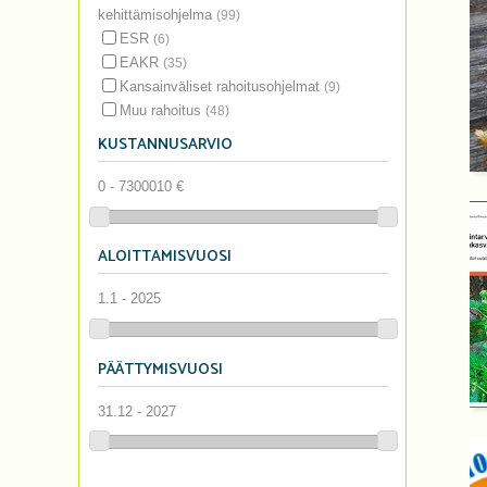
kehittämisohjelma
(99)
ESR
(6)
EAKR
(35)
Kansainväliset rahoitusohjelmat
(9)
Muu rahoitus
(48)
KUSTANNUSARVIO
0 - 7300010 €
ALOITTAMISVUOSI
1.1 - 2025
PÄÄTTYMISVUOSI
31.12 - 2027