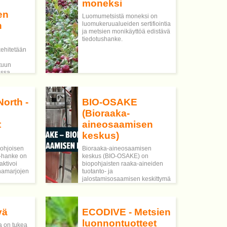
moneksi
kasvualustatuotannon
en
turvemaan kohteelle
Luomumetsistä moneksi on
Parkanoon. Testataan kihokin
n
luomukeruualueiden sertifiointia
kasvullista lisäämistä ja
ja metsien monikäyttöä edistävä
vaikuttavien (lääke) aineiden
tiedotushanke.
analysointia Parkanon Lukessa
ehitetään
yhteistyössä TAMK:n kanssa.
atuun
ossa
oveltuvan
styttäminen
orth -
BIO-OSAKE
ityksille.
(Bioraaka-
t
aineosaamisen
keskus)
Pohjoisen
Bioraaka-aineosaamisen
i-hanke on
keskus (BIO-OSAKE) on
aktivoi
biopohjaisten raaka-aineiden
rhamarjojen
tuotanto- ja
jalostamisosaamisen keskittymä
n,
Kanta-Hämeessä. BIO-OSAKE
mintaan
yhdistää bioraaka-aineketjuja
.
muodostavat yritykset ja tarjoaa
digitaalisia ratkaisuja tukemaan
vä
ECODIVE - Metsien
paikallisten yritysten
luonnontuotteet
verkostoitumista.
a on tukea