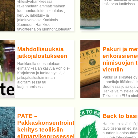
toteuttamista.
yhteistyöhankkeessa
lisäarvon tuotteissa.
rakennetaan ammattimainen
luonnontuotteiden koulutus-,
keruu-, jalostus– ja
jakeluverkosto Kaakkois-
Suomeen. Hankkeen
tavoitteena on luonnontuotealan
tuotannollinen ja
ammattimainen kehittäminen.
Mahdollisuuksia
Pakuri ja me
jatkojalostukseen
erikoissiene
nimisuojan t
Hankkeella edesautetaan
elintarvikealan kasvua Pohjois-
vientiin
Karjalassa ja tuetaan yrittäjiä
Pakuri ja Tikkatee ova
jatkojalostustoiminnan
tunnettuja lääkinnälli
aloittamisessa tai
Suomessa jo satoja v
laajentamisessa.
Hanke valmistelee Pa
Tikkateelle EU:n nim
suojattua alkuperäni
(SAN).
PATE –
Back to bas
Pakkaskonsentrointilaitteiden
Hankkeen sisältönä 
kehitys teollisiin
tavoitteena on edistä
nuorten luontosuhdet
elintarvikeprosesseihin
ympäristöherkkyyttä,