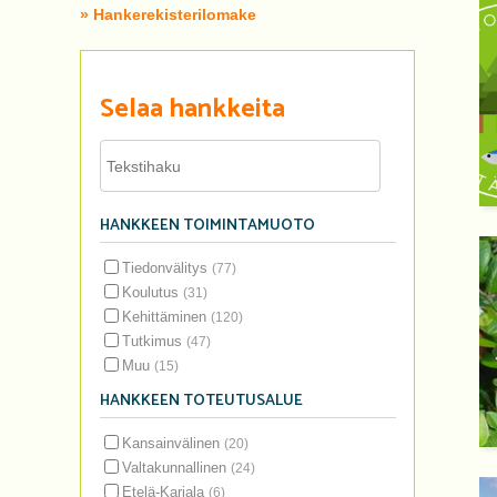
» Hankerekisterilomake
Selaa hankkeita
HANKKEEN TOIMINTAMUOTO
Tiedonvälitys
(77)
Koulutus
(31)
Kehittäminen
(120)
Tutkimus
(47)
Muu
(15)
HANKKEEN TOTEUTUSALUE
Kansainvälinen
(20)
Valtakunnallinen
(24)
Etelä-Karjala
(6)