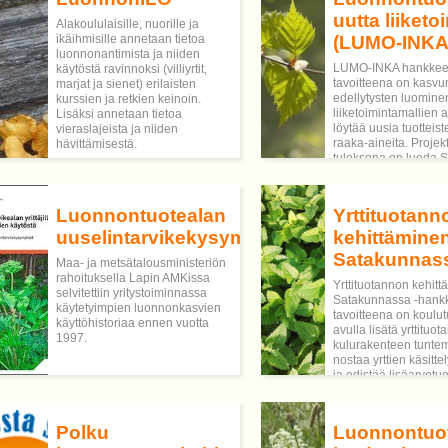
kaupallistaminen ja m
avauksia ruoka- ja
lisäravinne- tai
uutta liiketo
Alakoululaisille, nuorille ja
erikoissienien
elintarviketeollisuud
ikäihmisille annetaan tietoa
(LUMO-INKA
tuotantomenetelmien
luonnonantimista ja niiden
jalkauttamisessa
LUMO-INKA hankke
käytöstä ravinnoksi (villiyrtit,
metsäbiotalouteen, yhdistettynä
tavoitteena on kasvu
marjat ja sienet) erilaisten
koneelliseen puunkorjuuseen.
edellytysten luomine
kurssien ja retkien keinoin.
Hankkeessa tuotetaan tietoa
liiketoimintamallien a
Lisäksi annetaan tietoa
sienten viljelyn suunnitteluun ja
löytää uusia tuotteist
vieraslajeista ja niiden
kannattavuuteen sekä
raaka-aineita. Projek
hävittämisestä.
vaihtoehtoja
tuloksena on luoda
juurikääväntorjuntaan
olosuhteisiin sopivia
tavoitteena metsä-
raaka-aine- ja
luonnontuote- ja
kohdemarkkinalähtöi
elintarvikesektorien
Luonnontuotealan
Yrttituotann
tuotanto- ja liiketoim
liiketoiminnan kasvaminen.
joista voi muodostua
uuselintarvikekysymykset
kehittämine
tulonlähde sekä
Satakunnas
Maa- ja metsätalousministeriön
metsänomistajille ett
rahoituksella Lapin AMKissa
aineita jatkojalostavil
Yrttituotannon kehit
selvitettiin yritystoiminnassa
yrityksille.
Satakunnassa -hank
käytetyimpien luonnonkasvien
tavoitteena on koulu
käyttöhistoriaa ennen vuotta
avulla lisätä yrttituo
1997.
kulurakenteen tunte
nostaa yrttien käsitt
ja edistää lisäarvotu
hyödyntämistä yrtteih
liittyvässä liiketoimi
Polku
Luonnontuot