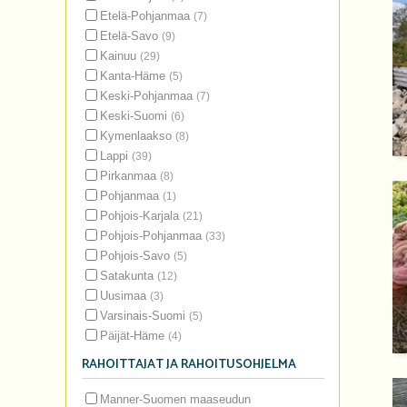
Etelä-Pohjanmaa
(7)
Etelä-Savo
(9)
Kainuu
(29)
Kanta-Häme
(5)
Keski-Pohjanmaa
(7)
Keski-Suomi
(6)
Kymenlaakso
(8)
Lappi
(39)
Pirkanmaa
(8)
Pohjanmaa
(1)
Pohjois-Karjala
(21)
Pohjois-Pohjanmaa
(33)
Pohjois-Savo
(5)
Satakunta
(12)
Uusimaa
(3)
Varsinais-Suomi
(5)
Päijät-Häme
(4)
RAHOITTAJAT JA RAHOITUSOHJELMA
Manner-Suomen maaseudun