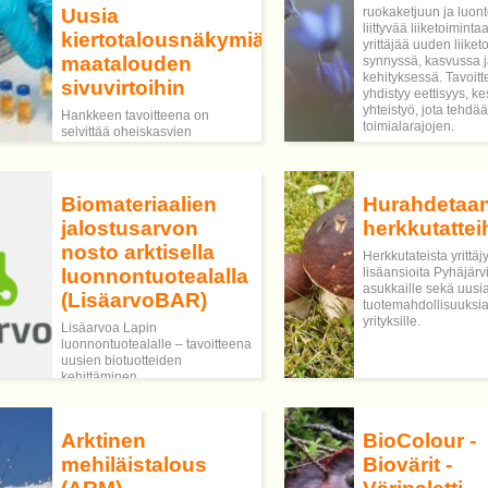
Uusia
ruokaketjuun ja luon
liittyvää liiketoimint
kiertotalousnäkymiä
yrittäjää uuden liike
maatalouden
synnyssä, kasvussa 
kehityksessä. Tavoit
sivuvirtoihin
yhdistyy eettisyys, ke
yhteistyö, jota tehdää
Hankkeen tavoitteena on
toimialarajojen.
selvittää oheiskasvien
hyödyntämismahdollisuuksia
korkean lisäarvon tuotteissa,
kuten funktionaaliset
elintarvikkeet, kosmetiikka ja
Biomateriaalien
Hurahdetaa
ravintolisät sekä luoda alustava
jalostusarvon
herkkutattei
arvoketju raaka-aineesta
lopputuotteisiin.
nosto arktisella
Herkkutateista yrittäjy
luonnontuotealalla
lisäansioita Pyhäjär
asukkaille sekä uusi
(LisäarvoBAR)
tuotemahdollisuuksia 
yrityksille.
Lisäarvoa Lapin
luonnontuotealalle – tavoitteena
uusien biotuotteiden
kehittäminen
Arktinen
BioColour -
mehiläistalous
Biovärit -