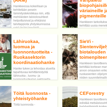
(ARM)
Väripaletti
biopohjaisill
Hankkeessa kokeillaan ja
kehitetään pesein
väriaineille j
lämmitystekniikkaa niin, että
pigmenteille
mehiläisten talviolosuhteet
helpottuisivat ja ehkäisisi
Hankkeen tarkoituks
talvitappiota yhdyskunnassa
kehittää uusia menet
sekä lisäisi keväistä
luonnosta peräisin o
lentoaktiivisuutta. Tämä lisäisi
väriaineiden tuotanto
osaltaan sekä tuotettavan
niiden käyttöön erilai
hunajan määrää että
sovelluksissa kuten 
Lähiruokaa,
SieVi -
mehiläisten suorittaman
tekstiileissä.
pölytyksen tehokkuutta nostaen
luomua ja
Sientenviljel
myös lentoalueen marjasatoja.
luonnontuotteita -
biotalouden
Ruokasektorin
toimenpitee
koordinaatiohanke
Hankkeen tavoitteen
kehittää korkean mar
Hanke tukee ja tehostaa alueilla
arvon omaavien eriko
tapahtuvaa kehittämistyötä
ruokasienten viljely
lähiruoka-, luomu- ja
niiden suunnitelmalli
luonnontuotealan sektoreilla.
laajamittaista tuotan
Samalla se täydentää em.
sekä kehittää
mainittuihin teemoihin liittyvien
analysointimenetelm
valtakunnallisten
ja luonnonesiintymis
Töitä luonnosta -
CEForestry
Lähiruokaohjelman ja
kerättyjen erikoissie
Luomuohjelman sekä
yhteistyöhanke
ja turvallisuuden
Hankkeen tavoitteen
Luonnontuotealan
varmistamiseksi.
edistää metsäsivuvir
toimintaohjelman linjausten
Töitä luonnosta -
hyödyntämistä korke