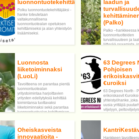
luonnontuotekehittäjäksi
laadun ja
turvallisuud
Polku luonnontuotekehittäjäksi -
hanke toteutetaan
kehittämine
valtakunnallisena
(Palko)
luonnontuotealan opetuksen
kehittämiseksi ja alan yhteistyön
Palko –hankkeessa k
lisäämiseksi.
luonnontuotteiden
turvallisuuteen ja la
liittyvää osaamista, j
tärkeässä osassa on
luonnontuotealalle s
erityisanalytiikan py
Luonnosta
63 Degrees N
ja tarjoaminen alan yr
liiketoiminnaksi
Pohjoisen
(LuoLi)
erikoiskasvi
€uroiksi
Tavoitteena on parantaa pientä
luonnontuotealan
63 Degrees North - 
yritystoimintaa harjoittavien
erikoiskasvit €uroiks
yritysten edellytyksiä kehittää
yhteistyöhanke, joka 
toimintansa tuottavaksi
uusia yrittäjiä puuta
liiketoiminnaksi sekä parantaa
viljelyyn, peltoviljelyn
luonnontuotealan kehittymisen
erikoiskasvituotantoo
edellytyksiä toimijoiden välistä
luonnonmarjaliiketoi
rajapintayhteistyötä lisäämällä.
sekä keruutuotealalle
Oheiskasveista
KantriKestä
innovaatioita -
Hankkeen tavoitteen