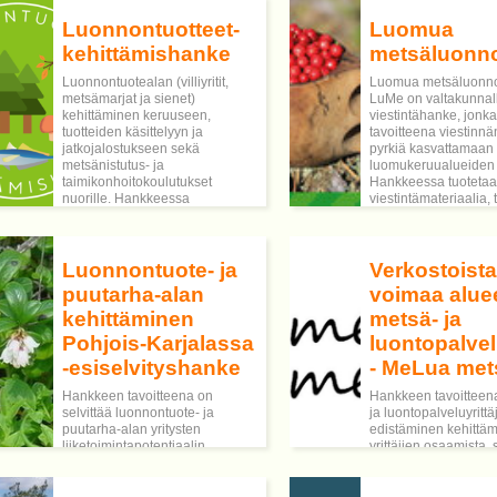
Luonnontuotteet-
Luomua
kehittämishanke
metsäluonn
Luonnontuotealan (villiyritit,
Luomua metsäluonno
metsämarjat ja sienet)
LuMe on valtakunnal
kehittäminen keruuseen,
viestintähanke, jonka
tuotteiden käsittelyyn ja
tavoitteena viestinnä
jatkojalostukseen sekä
pyrkiä kasvattamaan
metsänistutus- ja
luomukeruualueiden
taimikonhoitokoulutukset
Hankkeessa tuoteta
nuorille. Hankkeessa
viestintämateriaalia,
työllistetään nuoria
monikanavainen
luonnontuotealalle työpalvelun
viestintäkampanja, jä
kautta tai he voivat toimia 4H-
aluetilaisuuksia ja t
yrittäjinä.
viestintää kohderyhmi
Luonnontuote- ja
Verkostoista
puutarha-alan
voimaa alueel
kehittäminen
metsä- ja
Pohjois-Karjalassa
luontopalvel
-esiselvityshanke
- MeLua met
Hankkeen tavoitteena on
Hankkeen tavoitteen
selvittää luonnontuote- ja
ja luontopalveluyritt
puutarha-alan yritysten
edistäminen kehittäm
liiketoimintapotentiaalin
yrittäjien osaamista,
kannalta keskeisimmät
hakemalla kasvun
kehittämis- ja koulutustarpeet
mahdollisuuksia.
Pohjois-Karjalassa sekä