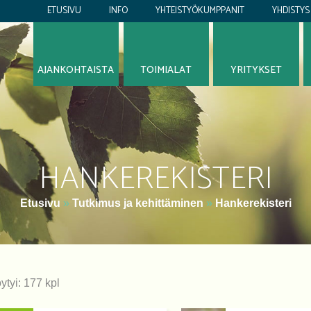
ETUSIVU
INFO
YHTEISTYÖKUMPPANIT
YHDISTYS
AJANKOHTAISTA
TOIMIALAT
YRITYKSET
HANKEREKISTERI
Etusivu
»
Tutkimus ja kehittäminen
»
Hankerekisteri
ytyi: 177 kpl