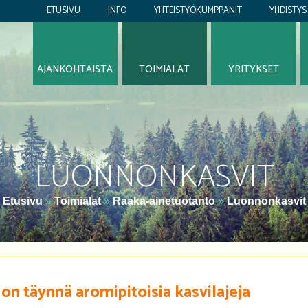
ETUSIVU
INFO
YHTEISTYÖKUMPPANIT
YHDISTYS
AJANKOHTAISTA
TOIMIALAT
YRITYKSET
LUONNONKASVIT
Etusivu
»
Toimialat
»
Raaka-ainetuotanto
»
Luonnonkasvit
n täynnä aromipitoisia kasvilajeja