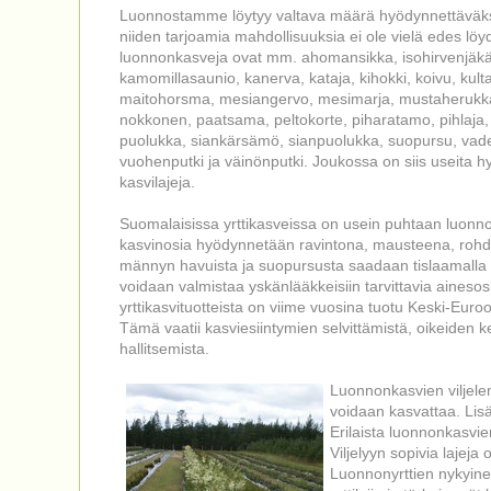
Luonnostamme löytyy valtava määrä hyödynnettäväksi 
niiden tarjoamia mahdollisuuksia ei ole vielä edes löyd
luonnonkasveja ovat mm. ahomansikka, isohirvenjäkälä
kamomillasaunio, kanerva, kataja, kihokki, koivu, kultap
maitohorsma, mesiangervo, mesimarja, mustaherukka
nokkonen, paatsama, peltokorte, piharatamo, pihlaja, 
puolukka, siankärsämö, sianpuolukka, suopursu, vade
vuohenputki ja väinönputki. Joukossa on siis useita hyv
kasvilajeja.
Suomalaisissa yrttikasveissa on usein puhtaan luonno
kasvinosia hyödynnetään ravintona, mausteena, rohdok
männyn havuista ja suopursusta saadaan tislaamalla et
voidaan valmistaa yskänlääkkeisiin tarvittavia aines
yrttikasvituotteista on viime vuosina tuotu Keski-Eur
Tämä vaatii kasviesiintymien selvittämistä, oikeiden 
hallitsemista.
Luonnonkasvien viljelem
voidaan kasvattaa. Lisä
Erilaista luonnonkasvien
Viljelyyn sopivia lajej
Luonnonyrttien nykyine