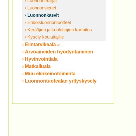
Luonnonmarjat
Luonnonsienet
Luonnonkasvit
Erikoisluonnontuotteet
Kerääjien ja kouluttajien kartoitus
Kysely kouluttajille
Elintarvikeala »
Arvoaineiden hyödyntäminen
Hyvinvointiala
Matkailuala
Muu elinkeinotoiminta
Luonnontuotealan yrityskysely