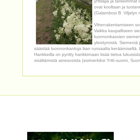
yrttilajia ja tärkeimmät
ovat kooltaan ja tuotan
(Galambosi B: Viljelyn
Viherrakentamiseen sove
Vaikka kaupalliseen sie
luonnonkasvien siemen
yleistymistä. Siemeniä ja
säästää luonnonkantoja liian runsaalta keräämiseltä. 
Hankkeilla on pyritty hankkimaan lisää tietoa lukuisist
sisältämistä ainesosista (esimerkiksi Yrtti-suomi, Su