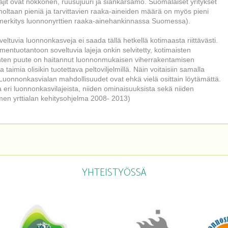
 lajit ovat nokkonen, ruusujuuri ja siankärsämö. Suomalaiset yritykset
noltaan pieniä ja tarvittavien raaka-aineiden määrä on myös pieni
 merkitys luonnonyrttien raaka-ainehankinnassa Suomessa).
ltuvia luonnonkasveja ei saada tällä hetkellä kotimaasta riittävästi.
mentuotantoon soveltuvia lajeja onkin selvitetty, kotimaisten
ten puute on haitannut luonnonmukaisen viherrakentamisen
 taimia olisikin tuotettava peltoviljelmillä. Näin voitaisiin samalla
Luonnonkasvialan mahdollisuudet ovat ehkä vielä osittain löytämättä.
a eri luonnonkasvilajeista, niiden ominaisuuksista sekä niiden
omen yrttialan kehitysohjelma 2008- 2013)
YHTEISTYÖSSÄ