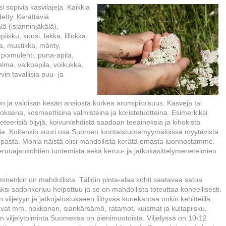
sopivia kasvilajeja. Kaikkia
etty. Kerättäviä
 (islanninjäkälä),
iisku, kuusi, lakka, lillukka,
, mustikka, mänty,
poimulehti, puna-apila,
lma, valkoapila, voikukka,
in tavallisia puu- ja
n ja valoisan kesän ansiosta korkea aromipitoisuus. Kasveja tai
sena, kosmeettisina valmisteina ja koristetuotteina. Esimerkiksi
eerisiä öljyjä, koivunlehdistä saadaan teeaineksia ja kihokista
osia. Kuitenkin suuri osa Suomen luontaistuotemyymälöissä myytävistä
oopasta. Monia näistä olisi mahdollista kerätä omasta luonnostamme.
keruuajankohtien tuntemista sekä keruu- ja jatkokäsittelymenetelmien
inenkin on mahdollista. Tällöin pinta-alaa kohti saatavaa satoa
ksi sadonkorjuu helpottuu ja se on mahdollista toteuttaa koneellisesti.
 viljelyyn ja jatkojalostukseen liittyvää konekantaa onkin kehitteillä.
a ovat mm. nokkonen, siankärsämö, ratamot, kuismat ja kultapiisku.
n viljelytoiminta Suomessa on pienimuotoista. Viljelyssä on 10-12