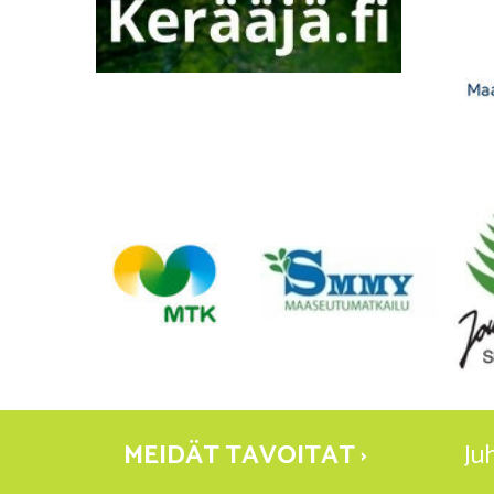
MEIDÄT TAVOITAT ›
Ju