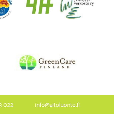
3 022
info@aitoluonto.fi