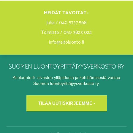
MEIDÄT TAVOITAT ›
Juha / 040 5737 568
Toimisto / 050 3823 022
info@aitoluonto.fi
SUOMEN LUONTOYRITTÄJYYSVERKOSTO RY
Aitoluonto.fi -sivuston ylläpidosta ja kehittämisestä vastaa
Suomen luontoyrittäjyysverkosto ry.
TILAA UUTISKIRJEEMME ›