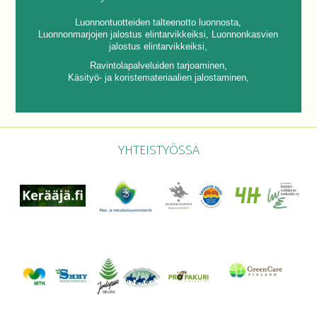
Luonnontuotteiden talteenotto luonnosta,
Luonnonmarjojen jalostus elintarvikkeiksi,
Luonnonkasvien
jalostus elintarvikkeiksi,
Ravintolapalveluiden tarjoaminen,
Käsityö- ja koristemateriaalien jalostaminen,
YHTEISTYÖSSÄ