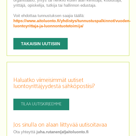
organisaatio, yritys tai henkilö kuten alan kehittäjä, kouluttaja,
yrittäjä, opiskelija, tutkija tai hallinnon edustaja.
Voit ehdottaa tunnustuksen saajia täällä:
https://www.aitoluonto.fi/yhdistys/tunnustuspalkinnot/vuoden-
luontoyrittaja-ja-luonnontuotetoimija/
TAKAISIN UUTISIIN
Haluatko viimeisimmät uutiset
luontoyrittäjyydestä sähköpostiisi?
TILAA UUTISKIRJEEMME
Jos sinulla on alaan liittyvää uutisoitavaa
Ota yhteyttä
juha.rutanen(at)aitoluonto.fi