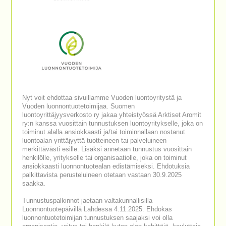
Nyt voit ehdottaa sivuillamme Vuoden luontoyritystä ja
Vuoden luonnontuotetoimijaa. Suomen
luontoyrittäjyysverkosto ry jakaa yhteistyössä Arktiset Aromit
ry:n kanssa vuosittain tunnustuksen luontoyritykselle, joka on
toiminut alalla ansiokkaasti ja/tai toiminnallaan nostanut
luontoalan yrittäjyyttä tuotteineen tai palveluineen
merkittävästi esille. Lisäksi annetaan tunnustus vuosittain
henkilölle, yritykselle tai organisaatiolle, joka on toiminut
ansiokkaasti luonnontuotealan edistämiseksi. Ehdotuksia
palkittavista perusteluineen otetaan vastaan 30.9.2025
saakka.
Tunnustuspalkinnot jaetaan valtakunnallisilla
Luonnontuotepäivillä Lahdessa 4.11.2025. Ehdokas
luonnontuotetoimijan tunnustuksen saajaksi voi olla