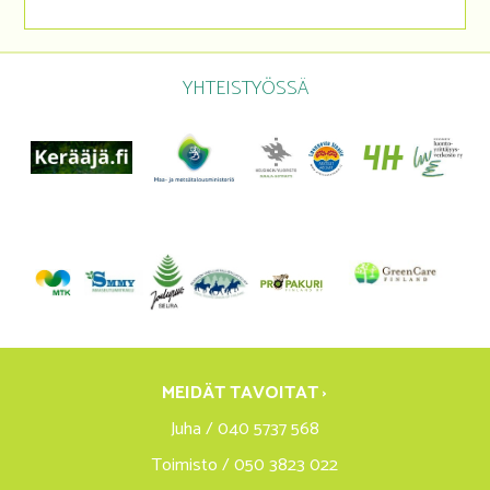
YHTEISTYÖSSÄ
MEIDÄT TAVOITAT ›
Juha / 040 5737 568
Toimisto / 050 3823 022