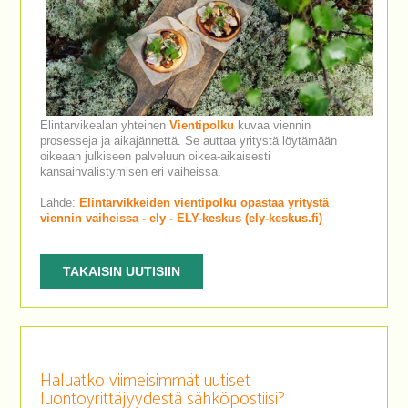
Elintarvikealan yhteinen
Vientipolku
kuvaa viennin
prosesseja ja aikajännettä. Se auttaa yritystä löytämään
oikeaan julkiseen palveluun oikea-aikaisesti
kansainvälistymisen eri vaiheissa.
Lähde:
Elintarvikkeiden vientipolku opastaa yritystä
viennin vaiheissa - ely - ELY-keskus (ely-keskus.fi)
TAKAISIN UUTISIIN
Haluatko viimeisimmät uutiset
luontoyrittäjyydestä sähköpostiisi?