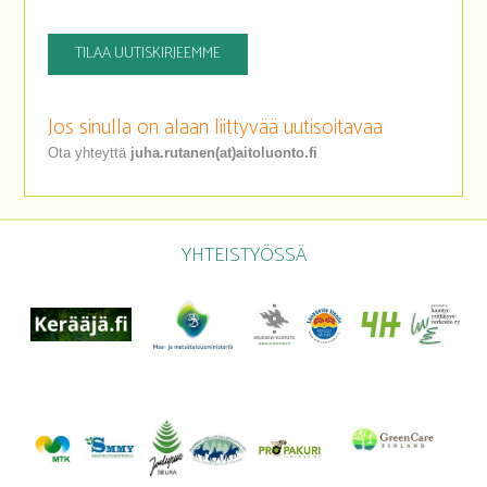
TILAA UUTISKIRJEEMME
Jos sinulla on alaan liittyvää uutisoitavaa
Ota yhteyttä
juha.rutanen(at)aitoluonto.fi
YHTEISTYÖSSÄ