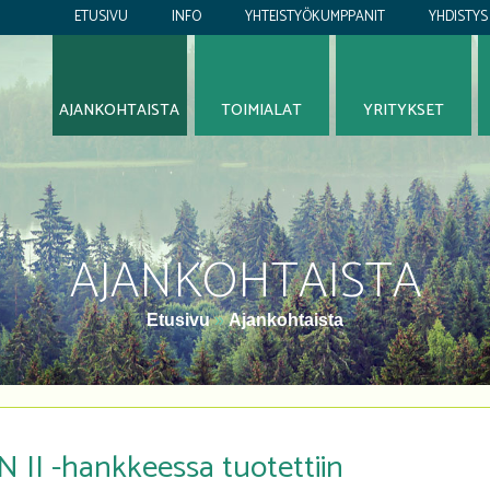
ETUSIVU
INFO
YHTEISTYÖKUMPPANIT
YHDISTYS
AJANKOHTAISTA
TOIMIALAT
YRITYKSET
AJANKOHTAISTA
Etusivu
»
Ajankohtaista
II -hankkeessa tuotettiin