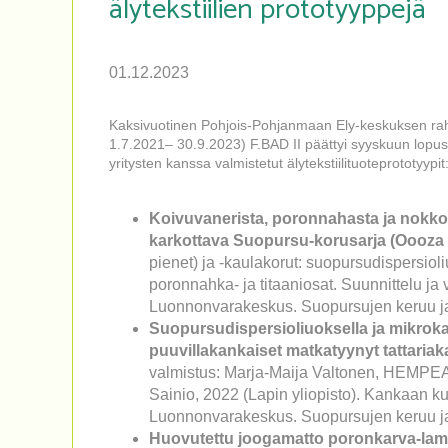
älytekstiilien prototyyppejä
01.12.2023
Kaksivuotinen Pohjois-Pohjanmaan Ely-keskuksen r
1.7.2021– 30.9.2023) F.BAD II päättyi syyskuun lopu
yritysten kanssa valmistetut älytekstiilituoteprototyypit
Koivuvanerista, poronnahasta ja nokkos
karkottava Suopursu-korusarja (Oooza 
pienet) ja -kaulakorut: suopursudispersioli
poronnahka- ja titaaniosat. Suunnittelu ja
Luonnonvarakeskus. Suopursujen keruu ja
Suopursudispersioliuoksella ja mikrokap
puuvillakankaiset matkatyynyt tattariak
valmistus: Marja-Maija Valtonen, HEMPEA 
Sainio, 2022 (Lapin yliopisto). Kankaan kud
Luonnonvarakeskus. Suopursujen keruu ja
Huovutettu joogamatto poronkarva-lamp