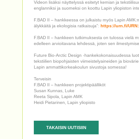
Videon lisäksi näyttelyssä esitetyt kemian ja tekstiili
englanniksi ja suomeksi on koottu Lapin yliopiston inte
F.BAD II – hankkeessa on julkaistu myös Lapin AMK:n j
älykkäitä ja ekologisia ratkaisuja”:
https://urn.fi/UR
F.BAD II – hankkeen tutkimuksesta on tulossa vielä myös
edelleen arvioitavana lehdessä, joten sen ilmestymi
Future Bio-Arctic Design -hankekokonaisuudessa luotu
tekstiilien biopohjaisten viimeistelyaineiden ja biovär
Lapin ammattikorkeakoulun sivustoja somessa!
Terveisin
F.BAD II – hankkeen projektipäälliköt
Susan Kunnas, Luke
Reeta Sipola, Lapin AMK
Heidi Pietarinen, Lapin yliopisto
TAKAISIN UUTISIIN