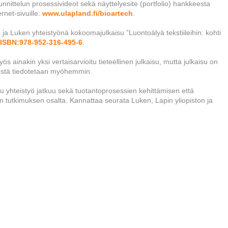
suunnittelun prosessivideot sekä näyttelyesite (portfolio) hankkeesta
rnet-sivuille:
www.ulapland.fi/bioartech
.
a Luken yhteistyönä kokoomajulkaisu ”Luontoälyä tekstiileihin: kohti
N:ISBN:978-952-316-495-6
.
 ainakin yksi vertaisarvioitu tieteellinen julkaisu, mutta julkaisu on
sestä tiedotetaan myöhemmin.
 yhteistyö jatkuu sekä tuotantoprosessien kehittämisen että
ien tutkimuksen osalta. Kannattaa seurata Luken, Lapin yliopiston ja