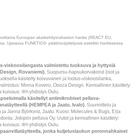
ahoittama Euroopan aluekehitysrahaston hanke (REACT EU,
ssa. Upeassa FUNKTIO3- päätösnäyttelyssä esiteltiin hankkeessa
:
-viskoosilangasta valmistettu tuoksuva ja hyttysiä
Design, Rovaniemi).
Suopursu-hapsukorvakorut (isot ja
uoksella käsitelty koivuvaneri ja lootus-viskoosilanka,
 valmistus: Minna Kovero, Oooza Design. Kemiallinen käsittely:
 kuivaus: 4H-yhdistys Oulu.
seloimalla käsitellyt antimikrobiset pellava-
anatäytteellä (HEMPEA ja Jaatu, Ivalo).
Suunnittelu ja
ja Janna Björkvist, Jaatu. Kuosi: Molecules & Bugs, Erja
onta: Jokipiin pellava Oy. Uutot ja kemiallinen käsittely:
 kuivaus: 4H-yhdistys Oulu.
aanvillatäytteella, jonka kuljetuslaukun poronnahkaiset