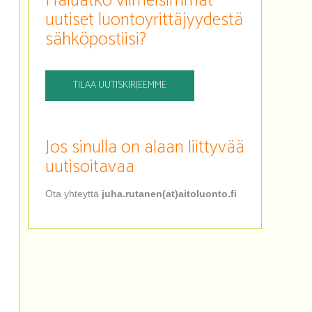
Haluatko viimeisimmät
uutiset luontoyrittäjyydestä
sähköpostiisi?
TILAA UUTISKIRJEEMME
Jos sinulla on alaan liittyvää
uutisoitavaa
Ota yhteyttä
juha.rutanen(at)aitoluonto.fi