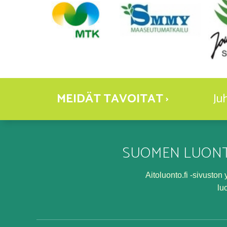
MEIDÄT TAVOITAT ›
Ju
SUOMEN LUONT
Aitoluonto.fi -sivusto
lu