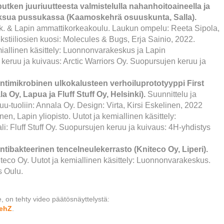
nputken juuriuutteesta valmistelulla nahanhoitoaineella ja
oksua pussukassa (Kaamoskehrä osuuskunta, Salla).
k. & Lapin ammattikorkeakoulu. Laukun ompelu: Reeta Sipola,
kstiiliosien kuosi: Molecules & Bugs, Erja Sainio, 2022.
iallinen käsittely: Luonnonvarakeskus ja Lapin
keruu ja kuivaus: Arctic Warriors Oy. Suopursujen keruu ja
antimikrobinen ulkokalusteen verhoiluprototyyppi First
la Oy, Lapua ja Fluff Stuff Oy, Helsinki).
Suunnittelu ja
-tuoliin: Annala Oy. Design: Virta, Kirsi Eskelinen, 2022
nen, Lapin yliopisto. Uutot ja kemiallinen käsittely:
: Fluff Stuff Oy. Suopursujen keruu ja kuivaus: 4H-yhdistys
ntibakteerinen tencelneulekerrasto (Kniteco Oy, Liperi).
niteco Oy. Uutot ja kemiallinen käsittely: Luonnonvarakeskus.
s Oulu.
e, on tehty video päätösnäyttelystä:
KehZ
.