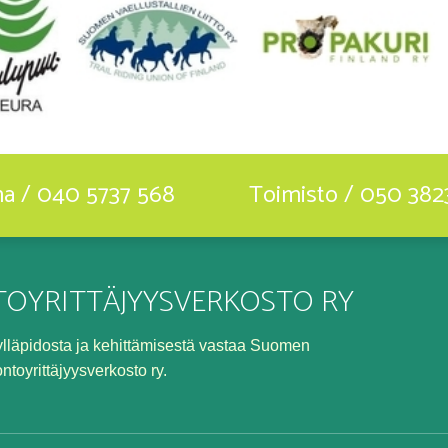
ha / 040 5737 568
Toimisto / 050 382
OYRITTÄJYYSVERKOSTO RY
n ylläpidosta ja kehittämisestä vastaa Suomen
ontoyrittäjyysverkosto ry.