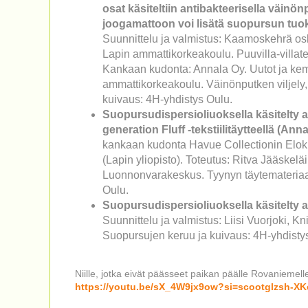
osat käsiteltiin antibakteerisella väinö
joogamattoon voi lisätä suopursun tu
Suunnittelu ja valmistus: Kaamoskehrä os
Lapin ammattikorkeakoulu. Puuvilla-villate
Kankaan kudonta: Annala Oy. Uutot ja kem
ammattikorkeakoulu. Väinönputken viljely, 
kuivaus: 4H-yhdistys Oulu.
Suopursudispersioliuoksella käsitelty 
generation Fluff -tekstiilitäytteellä (Anna
kankaan kudonta Havue Collectionin Elokuu
(Lapin yliopisto). Toteutus: Ritva Jääskeläi
Luonnonvarakeskus. Tyynyn täytemateriaali
Oulu.
Suopursudispersioliuoksella käsitelty a
Suunnittelu ja valmistus: Liisi Vuorjoki, K
Suopursujen keruu ja kuivaus: 4H-yhdisty
Niille, jotka eivät päässeet paikan päälle Rovaniemell
https://youtu.be/sX_4W9jx9ow?si=scootglzsh-X