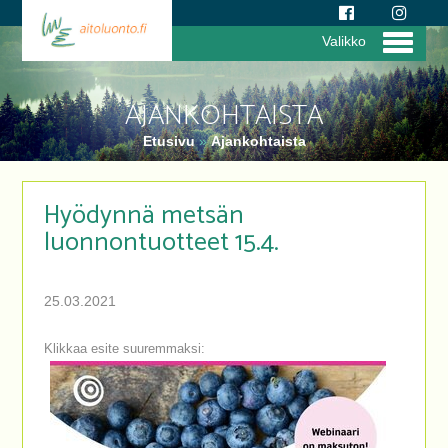
Valikko
AJANKOHTAISTA
Etusivu
»
Ajankohtaista
Hyödynnä metsän
luonnontuotteet 15.4.
25.03.2021
Klikkaa esite suuremmaksi: