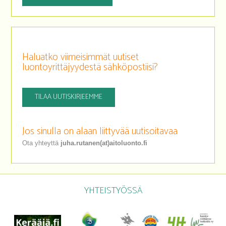
Haluatko viimeisimmät uutiset
luontoyrittäjyydestä sähköpostiisi?
TILAA UUTISKIRJEEMME
Jos sinulla on alaan liittyvää uutisoitavaa
Ota yhteyttä
juha.rutanen(at)aitoluonto.fi
YHTEISTYÖSSÄ