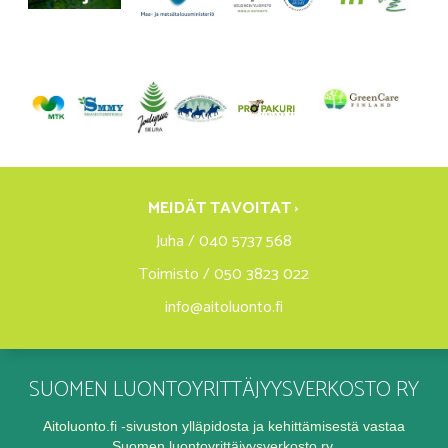
MEIDÄT TAVOITAT ›
Juha / 040 5737 568
Toimisto / 050 3823 022
info@aitoluonto.fi
SUOMEN LUONTOYRITTÄJYYSVERKOSTO RY
Aitoluonto.fi -sivuston ylläpidosta ja kehittämisestä vastaa
Suomen luontoyrittäjyysverkosto ry.