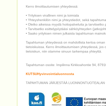
Kerro ilmoittautumisen yhteydessä:
• Yrityksen virallinen nimi ja toimiala
• Yhteyshenkilön nimi ja yhteystiedot, sekä tapahtum
• Oletko aikeissa myydä hoitopalveluita ja tarvitsetko p
• Tarvitsetko esittelypöytääsi sähköyhteyden (jatkojoh
• Saako yrityksen nimen julkaista tapahtuman mainok
Tapahtuman yhteydessä on mahdollista kertoa oman yri
tietoiskuissa. Kerro ilmoittautumisen yhteydessä, jos
tietoiskun, niin otamme sinuun tarkempaa yhteyttä.
Tapahtuman osoite: Impilinna Kirkkoahontie 94, 8791
KUTSUHyvinvointialuonnosta
TAPAHTUMAN JÄRJESTÄÄ LUONNONTUOTEALAN OP