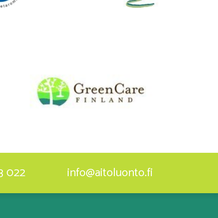
3 022
info@aitoluonto.fi