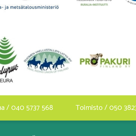
ha / 040 5737 568
Toimisto / 050 382