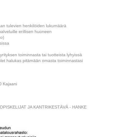
aan tulevien henkilöiden lukumäärä
alveluille erillisen huoneen
to)
sissa
tyksen toiminnasta tai tuotteista lyhyissä
 olet halukas pitämään omasta toiminnastasi
0 Kajaani
ISKELIJAT JA KANTRIKESTÄVÄ - HANKE