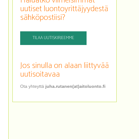
Haluatko viimeisimmät
uutiset luontoyrittäjyydestä
sähköpostiisi?
TILAA UUTISKIRJEEMME
Jos sinulla on alaan liittyvää
uutisoitavaa
Ota yhteyttä
juha.rutanen(at)aitoluonto.fi