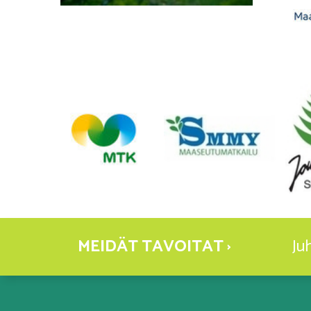
MEIDÄT TAVOITAT ›
Ju