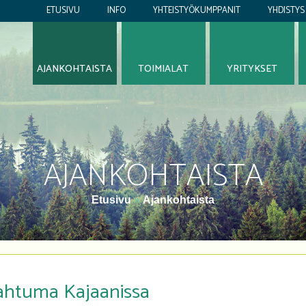
ETUSIVU
INFO
YHTEISTYÖKUMPPANIT
YHDISTYS
AJANKOHTAISTA
TOIMIALAT
YRITYKSET
AJANKOHTAISTA
Etusivu
»
Ajankohtaista
pahtuma Kajaanissa