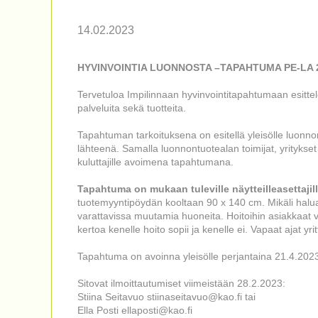
14.02.2023
HYVINVOINTIA LUONNOSTA –TAPAHTUMA PE-LA 21
Tervetuloa Impilinnaan hyvinvointitapahtumaan esitte
palveluita sekä tuotteita.
Tapahtuman tarkoituksena on esitellä yleisölle luonnon
lähteenä. Samalla luonnontuotealan toimijat, yritykset
kuluttajille avoimena tapahtumana.
Tapahtuma on mukaan tuleville näytteilleasettajille
tuotemyyntipöydän kooltaan 90 x 140 cm. Mikäli halua
varattavissa muutamia huoneita. Hoitoihin asiakkaat va
kertoa kenelle hoito sopii ja kenelle ei. Vapaat ajat yr
Tapahtuma on avoinna yleisölle perjantaina 21.4.2023
Sitovat ilmoittautumiset viimeistään 28.2.2023:
Stiina Seitavuo stiinaseitavuo@kao.fi tai
Ella Posti ellaposti@kao.fi