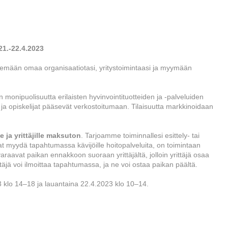
.-22.4.2023
lemään omaa organisaatiotasi, yritystoimintaasi ja myymään
 monipuolisuutta erilaisten hyvinvointituotteiden ja -palveluiden
 ja opiskelijat pääsevät verkostoitumaan. Tilaisuutta markkinoidaan
 ja yrittäjille maksuton
. Tarjoamme toiminnallesi esittely- tai
t myydä tapahtumassa kävijöille hoitopalveluita, on toimintaan
raavat paikan ennakkoon suoraan yrittäjältä, jolloin yrittäjä osaa
ittäjä voi ilmoittaa tapahtumassa, ja ne voi ostaa paikan päältä.
 klo 14–18 ja lauantaina 22.4.2023 klo 10–14.