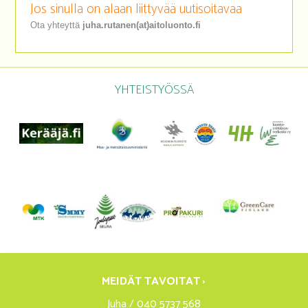
Jos sinulla on alaan liittyvää uutisoitavaa
Ota yhteyttä
juha.rutanen(at)aitoluonto.fi
YHTEISTYÖSSÄ
MEIDÄT TAVOITAT ›
Juha / 040 5737 568