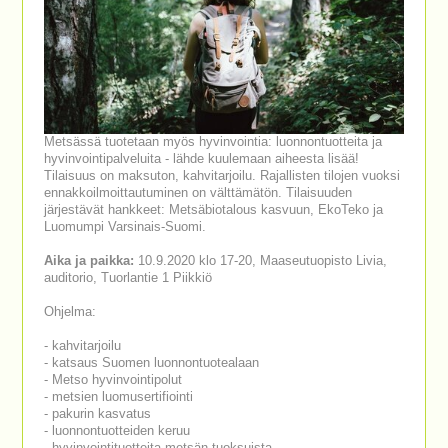
Metsässä tuotetaan myös hyvinvointia: luonnontuotteita ja
hyvinvointipalveluita - lähde kuulemaan aiheesta lisää!
Tilaisuus on maksuton, kahvitarjoilu. Rajallisten tilojen vuoksi
ennakkoilmoittautuminen on välttämätön. Tilaisuuden
järjestävät hankkeet: Metsäbiotalous kasvuun, EkoTeko ja
Luomumpi Varsinais-Suomi.
Aika ja paikka:
10.9.2020 klo 17-20, Maaseutuopisto Livia,
auditorio, Tuorlantie 1 Piikkiö
Ohjelma:
- kahvitarjoilu
- katsaus Suomen luonnontuotealaan
- Metso hyvinvointipolut
- metsien luomusertifiointi
- pakurin kasvatus
- luonnontuotteiden keruu
- hyvinvointituotteita metsän tuoksuista