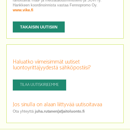
rahoittavat maa- ja metsätalousministeriö ja SUVI ry.
Hankkeen koordinoinnista vastaa Fennopromo Oy.
www.vike.fi
TAKAISIN UUTISIIN
Haluatko viimeisimmät uutiset
luontoyrittäjyydestä sähköpostiisi?
TILAA UUTISKIRJEEMME
Jos sinulla on alaan liittyvää uutisoitavaa
Ota yhteyttä
juha.rutanen(at)aitoluonto.fi