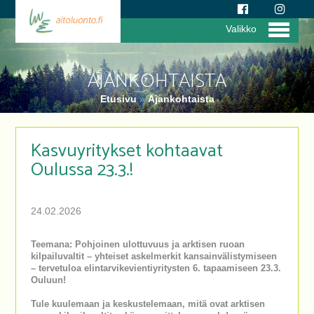
Valikko
AJANKOHTAISTA
Etusivu
»
Ajankohtaista
Kasvuyritykset kohtaavat
Oulussa 23.3.!
24.02.2026
Teemana: Pohjoinen ulottuvuus ja arktisen ruoan
kilpailuvaltit – yhteiset askelmerkit kansainvälistymiseen
– tervetuloa elintarvikevientiyritysten 6. tapaamiseen 23.3.
Ouluun!
Tule kuulemaan ja keskustelemaan, mitä ovat arktisen