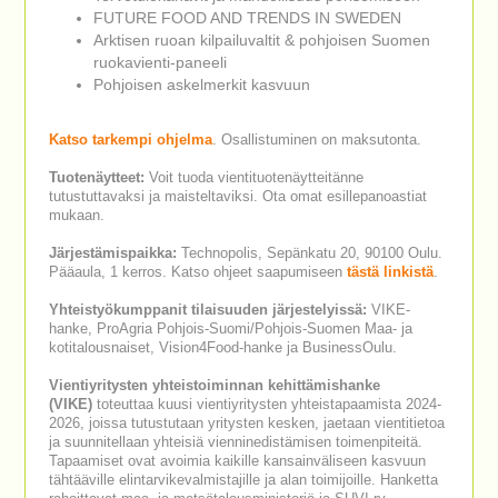
FUTURE FOOD AND TRENDS IN SWEDEN
Arktisen ruoan kilpailuvaltit & pohjoisen Suomen
ruokavienti-paneeli
Pohjoisen askelmerkit kasvuun
Katso tarkempi ohjelma
. Osallistuminen on maksutonta.
Tuotenäytteet:
Voit tuoda vientituotenäytteitänne
tutustuttavaksi ja maisteltaviksi. Ota omat esillepanoastiat
mukaan.
Järjestämispaikka:
Technopolis, Sepänkatu 20, 90100 Oulu.
Pääaula, 1 kerros. Katso ohjeet saapumiseen
tästä linkistä
.
Yhteistyökumppanit tilaisuuden järjestelyissä:
VIKE-
hanke, ProAgria Pohjois-Suomi/Pohjois-Suomen Maa- ja
kotitalousnaiset, Vision4Food-hanke ja BusinessOulu.
Vientiyritysten yhteistoiminnan kehittämishanke
(VIKE)
toteuttaa kuusi vientiyritysten yhteistapaamista 2024-
2026, joissa tutustutaan yritysten kesken, jaetaan vientitietoa
ja suunnitellaan yhteisiä vienninedistämisen toimenpiteitä.
Tapaamiset ovat avoimia kaikille kansainväliseen kasvuun
tähtääville elintarvikevalmistajille ja alan toimijoille. Hanketta