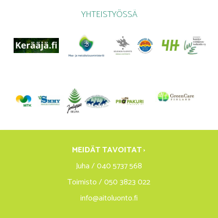
YHTEISTYÖSSÄ
MEIDÄT TAVOITAT ›
Juha / 040 5737 568
Toimisto / 050 3823 022
info@aitoluonto.fi