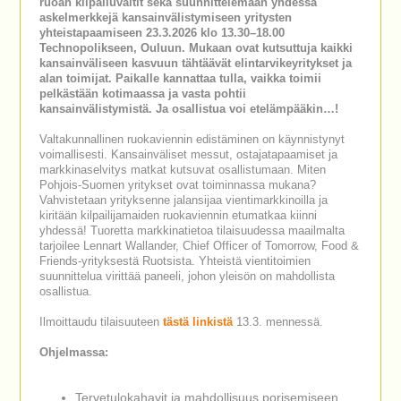
ruoan kilpailuvaltit sekä suunnittelemaan yhdessä
askelmerkkejä kansainvälistymiseen yritysten
yhteistapaamiseen 23.3.2026 klo 13.30–18.00
Technopolikseen, Ouluun. Mukaan ovat kutsuttuja kaikki
kansainväliseen kasvuun tähtäävät elintarvikeyritykset ja
alan toimijat. Paikalle kannattaa tulla, vaikka toimii
pelkästään kotimaassa ja vasta pohtii
kansainvälistymistä. Ja osallistua voi etelämpääkin…!
Valtakunnallinen ruokaviennin edistäminen on käynnistynyt
voimallisesti. Kansainväliset messut, ostajatapaamiset ja
markkinaselvitys matkat kutsuvat osallistumaan. Miten
Pohjois-Suomen yritykset ovat toiminnassa mukana?
Vahvistetaan yrityksenne jalansijaa vientimarkkinoilla ja
kiritään kilpailijamaiden ruokaviennin etumatkaa kiinni
yhdessä! Tuoretta markkinatietoa tilaisuudessa maailmalta
tarjoilee Lennart Wallander, Chief Officer of Tomorrow, Food &
Friends-yrityksestä Ruotsista. Yhteistä vientitoimien
suunnittelua virittää paneeli, johon yleisön on mahdollista
osallistua.
Ilmoittaudu tilaisuuteen
tästä linkistä
13.3. mennessä.
Ohjelmassa:
Tervetulokahavit ja mahdollisuus porisemiseen