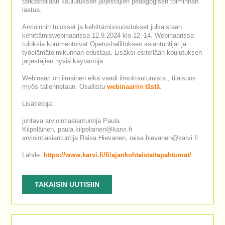
tarkastellaan koulutuksen järjestäjien pedagogisen toiminnan
laatua.
Arvioinnin tulokset ja kehittämissuositukset julkaistaan
kehittämiswebinaarissa 12.9.2024 klo.12–14. Webinaarissa
tuloksia kommentoivat Opetushallituksen asiantuntijat ja
työelämätoimikunnan edustaja. Lisäksi esitellään koulutuksen
järjestäjien hyviä käytäntöjä.
Webinaari on ilmainen eikä vaadi ilmoittautumista., tilaisuus
myös tallennetaan. Osallistu
webinaariin tästä
.
Lisätietoja:
johtava arviointiasiantuntija Paula
Kilpeläinen, paula.kilpelainen@karvi.fi
arviointiasiantuntija Raisa Hievanen, raisa.hievanen@karvi.fi
Lähde:
https://www.karvi.fi/fi/ajankohtaista/tapahtumat/
TAKAISIN UUTISIIN