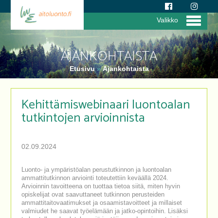
Valikko
AJANKOHTAISTA
Etusivu
»
Ajankohtaista
Kehittämiswebinaari luontoalan
tutkintojen arvioinnista
02.09.2024
Luonto- ja ympäristöalan perustutkinnon ja luontoalan
ammattitutkinnon arviointi toteutettiin keväällä 2024.
Arvioinnin tavoitteena on tuottaa tietoa siitä, miten hyvin
opiskelijat ovat saavuttaneet tutkinnon perusteiden
ammattitaitovaatimukset ja osaamistavoitteet ja millaiset
valmiudet he saavat työelämään ja jatko-opintoihin. Lisäksi