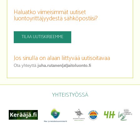
Haluatko viimeisimmät uutiset
luontoyrittäjyydestä sähköpostiisi?
TILAA UUTISKIRJEEMME
Jos sinulla on alaan liittyvää uutisoitavaa
Ota yhteyttä
juha.rutanen(at)aitoluonto.fi
YHTEISTYÖSSÄ