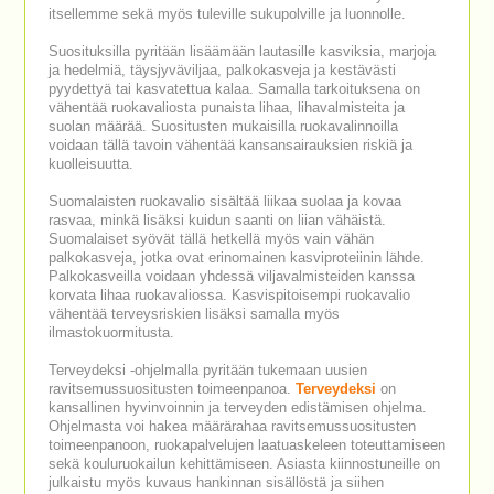
itsellemme sekä myös tuleville sukupolville ja luonnolle.
Suosituksilla pyritään lisäämään lautasille kasviksia, marjoja
ja hedelmiä, täysjyväviljaa, palkokasveja ja kestävästi
pyydettyä tai kasvatettua kalaa. Samalla tarkoituksena on
vähentää ruokavaliosta punaista lihaa, lihavalmisteita ja
suolan määrää. Suositusten mukaisilla ruokavalinnoilla
voidaan tällä tavoin vähentää kansansairauksien riskiä ja
kuolleisuutta.
Suomalaisten ruokavalio sisältää liikaa suolaa ja kovaa
rasvaa, minkä lisäksi kuidun saanti on liian vähäistä.
Suomalaiset syövät tällä hetkellä myös vain vähän
palkokasveja, jotka ovat erinomainen kasviproteiinin lähde.
Palkokasveilla voidaan yhdessä viljavalmisteiden kanssa
korvata lihaa ruokavaliossa. Kasvispitoisempi ruokavalio
vähentää terveysriskien lisäksi samalla myös
ilmastokuormitusta.
Terveydeksi -ohjelmalla pyritään tukemaan uusien
ravitsemussuositusten toimeenpanoa.
Terveydeksi
on
kansallinen hyvinvoinnin ja terveyden edistämisen ohjelma.
Ohjelmasta voi hakea määrärahaa ravitsemussuositusten
toimeenpanoon, ruokapalvelujen laatuaskeleen toteuttamiseen
sekä kouluruokailun kehittämiseen. Asiasta kiinnostuneille on
julkaistu myös kuvaus hankinnan sisällöstä ja siihen