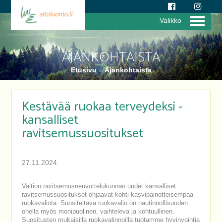
Valikko
AJANKOHTAISTA
Etusivu
»
Ajankohtaista
Kestävää ruokaa terveydeksi -
kansalliset
ravitsemussuositukset
27.11.2024
Valtion ravitsemusneuvottelukunnan uudet kansalliset
ravitsemussuositukset ohjaavat kohti kasvipainotteisempaa
ruokavaliota. Suositeltava ruokavalio on nautinnollisuuden
ohella myös monipuolinen, vaihteleva ja kohtuullinen.
Suositusten mukaisilla ruokavalinnoilla tuotamme hyvinvointia