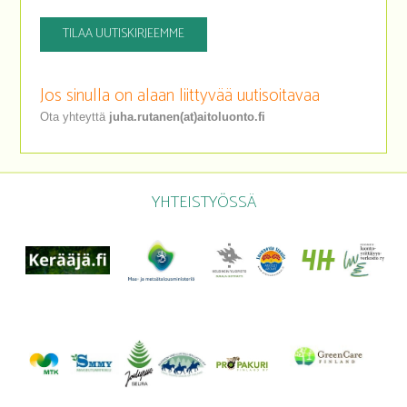
TILAA UUTISKIRJEEMME
Jos sinulla on alaan liittyvää uutisoitavaa
Ota yhteyttä
juha.rutanen(at)aitoluonto.fi
YHTEISTYÖSSÄ