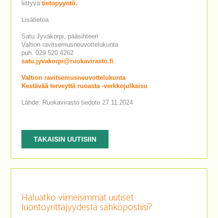
liittyvä
tietopyyntö
.
Lisätietoa
Satu Jyväkorpi, pääsihteeri
Valtion ravitsemusneuvottelukunta
puh. 029 520 4262
satu.jyvakorpi@ruokavirasto.fi
Valtion ravitsemusneuvottelukunta
Kestävää terveyttä ruoasta -verkkojulkaisu
Lähde: Ruokavirasto tiedote 27.11.2024
TAKAISIN UUTISIIN
Haluatko viimeisimmät uutiset
luontoyrittäjyydestä sähköpostiisi?