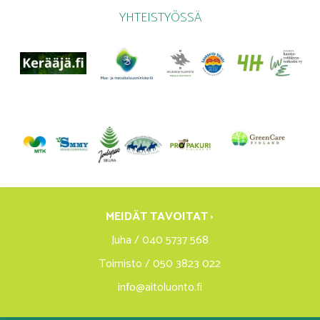
YHTEISTYÖSSÄ
MEIDÄT TAVOITAT ›
Juha / 040 5737 568
Toimisto / 050 3823 022
info@aitoluonto.fi