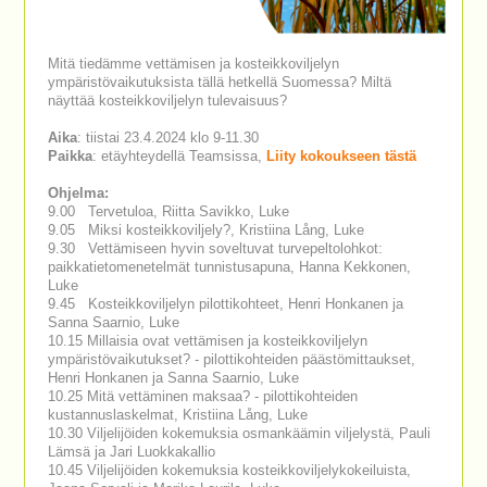
Mitä tiedämme vettämisen ja kosteikkoviljelyn
ympäristövaikutuksista tällä hetkellä Suomessa? Miltä
näyttää kosteikkoviljelyn tulevaisuus?
Aika
: tiistai 23.4.2024 klo 9-11.30
Paikka
: etäyhteydellä Teamsissa,
Liity kokoukseen tästä
Ohjelma:
9.00 Tervetuloa, Riitta Savikko, Luke
9.05 Miksi kosteikkoviljely?, Kristiina Lång, Luke
9.30 Vettämiseen hyvin soveltuvat turvepeltolohkot:
paikkatietomenetelmät tunnistusapuna, Hanna Kekkonen,
Luke
9.45 Kosteikkoviljelyn pilottikohteet, Henri Honkanen ja
Sanna Saarnio, Luke
10.15 Millaisia ovat vettämisen ja kosteikkoviljelyn
ympäristövaikutukset? - pilottikohteiden päästömittaukset,
Henri Honkanen ja Sanna Saarnio, Luke
10.25 Mitä vettäminen maksaa? - pilottikohteiden
kustannuslaskelmat, Kristiina Lång, Luke
10.30 Viljelijöiden kokemuksia osmankäämin viljelystä, Pauli
Lämsä ja Jari Luokkakallio
10.45 Viljelijöiden kokemuksia kosteikkoviljelykokeiluista,