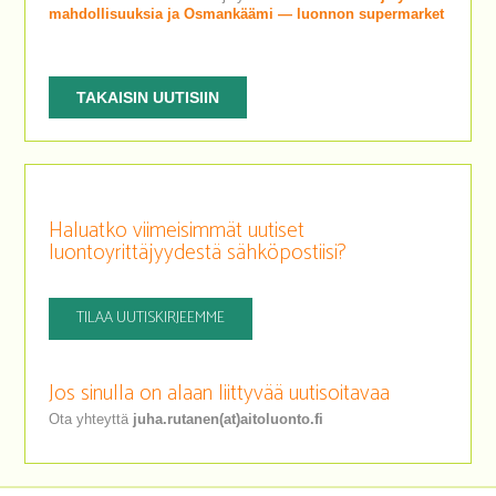
mahdollisuuksia ja Osmankäämi — luonnon supermarket
TAKAISIN UUTISIIN
Haluatko viimeisimmät uutiset
luontoyrittäjyydestä sähköpostiisi?
TILAA UUTISKIRJEEMME
Jos sinulla on alaan liittyvää uutisoitavaa
Ota yhteyttä
juha.rutanen(at)aitoluonto.fi