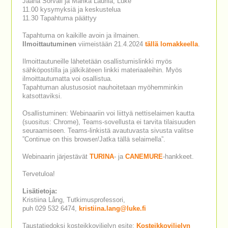
Jaana Sorvali ja Marika Laurila, Luke
11.00 kysymyksiä ja keskustelua
11.30 Tapahtuma päättyy
Tapahtuma on kaikille avoin ja ilmainen.
Ilmoittautuminen
viimeistään 21.4.2024
tällä lomakkeella
.
Ilmoittautuneille lähetetään osallistumislinkki myös
sähköpostilla ja jälkikäteen linkki materiaaleihin. Myös
ilmoittautumatta voi osallistua.
Tapahtuman alustusosiot nauhoitetaan myöhemminkin
katsottaviksi.
Osallistuminen: Webinaariin voi liittyä nettiselaimen kautta
(suositus: Chrome), Teams-sovellusta ei tarvita tilaisuuden
seuraamiseen. Teams-linkistä avautuvasta sivusta valitse
”Continue on this browser/Jatka tällä selaimella”.
Webinaarin järjestävät
TURINA
- ja
CANEMURE
-hankkeet.
Tervetuloa!
Lisätietoja:
Kristiina Lång, Tutkimusprofessori,
puh 029 532 6474,
kristiina.lang@luke.fi
Taustatiedoksi kosteikkoviljelyn esite:
Kosteikkoviljelyn