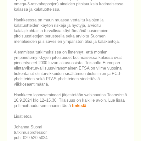
omega-3-rasvahappojen) aineiden pitoisuuksia kotimaisessa
kalassa ja kalatuotteissa.
Hankkeessa on muun muassa vertailtu kalojen ja
kalatuotteiden käytön riskejä ja hyötyjä, arvioitu
kalalajikohtaisia turvallisia käyttömääriä uusiempien
pitoisuustietojen perusteella sekä arvioitu Suomen
merialueiden ja sisävesien ympäristön tilaa ja kalakantoja.
Aiemmissa tutkimuksissa on ilmennyt, että monien
ympäristömyrkkyjen pitoisuudet kotimaisessa kalassa ovat
pienentyneet 2000-luvun alkuvuosista. Toisaalta Euroopan
elintarviketurvallisuusviranomainen EFSA on viime vuosina
tiukentanut elintarvikkeiden sisältämien dioksiinien ja PCB-
yhdisteiden sekä PFAS-yhdisteiden siedettäviä
viikkosaantimääriä.
Hankkeen loppuseminaari järjestetään webinaarina Teamsissä
16.9.2024 klo 12–15.30. Tilaisuus on kaikille avoin. Lue lisää
ja Ilmoittaudu seminaariin tästä
linkistä
.
Lisätietoa
Johanna Suomi
tutkimusprofessori
puh. 029 520 5034