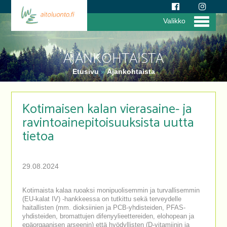
Valikko
AJANKOHTAISTA
Etusivu
»
Ajankohtaista
Kotimaisen kalan vierasaine- ja
ravintoainepitoisuuksista uutta
tietoa
29.08.2024
Kotimaista kalaa ruoaksi monipuolisemmin ja turvallisemmin
(EU-kalat IV) -hankkeessa on tutkittu sekä terveydelle
haitallisten (mm. dioksiinien ja PCB-yhdisteiden, PFAS-
yhdisteiden, bromattujen difenyylieettereiden, elohopean ja
epäorgaanisen arseenin) että hyödyllisten (D-vitamiinin ja