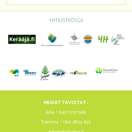
YHTEISTYÖSSÄ
MEIDÄT TAVOITAT ›
Juha / 040 5737 568
Toimisto / 050 3823 022
info@aitoluonto.fi