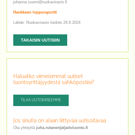
johanna.suomi@ruokavirasto.fi
Hankkeen loppuraportti
Lähde: Ruokavirasto tiedote 29.8.2024
TAKAISIN UUTISIIN
Haluatko viimeisimmät uutiset
luontoyrittäjyydestä sähköpostiisi?
TILAA UUTISKIRJEEMME
Jos sinulla on alaan liittyvää uutisoitavaa
Ota yhteyttä
juha.rutanen(at)aitoluonto.fi