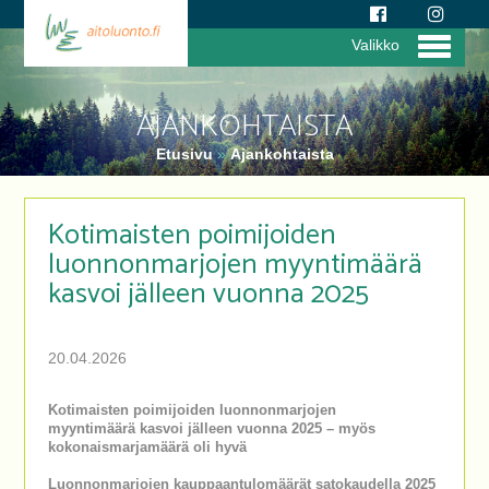
Valikko
AJANKOHTAISTA
Etusivu
»
Ajankohtaista
Kotimaisten poimijoiden
luonnonmarjojen myyntimäärä
kasvoi jälleen vuonna 2025
20.04.2026
Kotimaisten poimijoiden luonnonmarjojen
myyntimäärä kasvoi jälleen vuonna 2025 – myös
kokonaismarjamäärä oli hyvä
Luonnonmarjojen kauppaantulomäärät satokaudella 2025