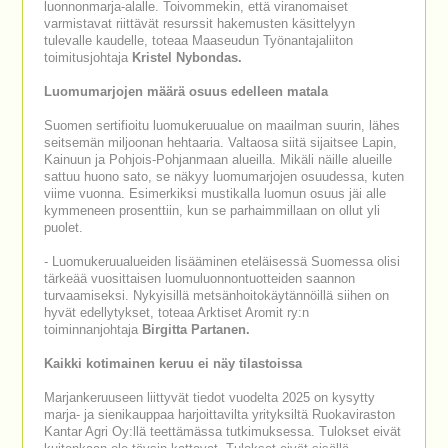
luonnonmarja-alalle. Toivommekin, että viranomaiset
varmistavat riittävät resurssit hakemusten käsittelyyn
tulevalle kaudelle, toteaa Maaseudun Työnantajaliiton
toimitusjohtaja
Kristel Nybondas.
Luomumarjojen määrä osuus edelleen matala
Suomen sertifioitu luomukeruualue on maailman suurin, lähes
seitsemän miljoonan hehtaaria. Valtaosa siitä sijaitsee Lapin,
Kainuun ja Pohjois-Pohjanmaan alueilla. Mikäli näille alueille
sattuu huono sato, se näkyy luomumarjojen osuudessa, kuten
viime vuonna. Esimerkiksi mustikalla luomun osuus jäi alle
kymmeneen prosenttiin, kun se parhaimmillaan on ollut yli
puolet.
- Luomukeruualueiden lisääminen eteläisessä Suomessa olisi
tärkeää vuosittaisen luomuluonnontuotteiden saannon
turvaamiseksi. Nykyisillä metsänhoitokäytännöillä siihen on
hyvät edellytykset, toteaa Arktiset Aromit ry:n
toiminnanjohtaja
Birgitta Partanen.
Kaikki kotimainen keruu ei näy tilastoissa
Marjankeruuseen liittyvät tiedot vuodelta 2025 on kysytty
marja- ja sienikauppaa harjoittavilta yrityksiltä Ruokaviraston
Kantar Agri Oy:llä teettämässa tutkimuksessa. Tulokset eivät