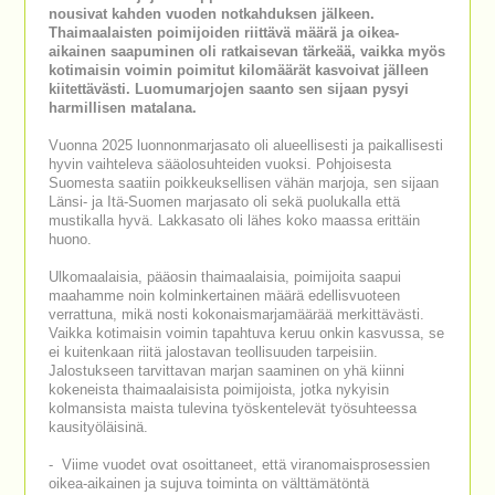
nousivat kahden vuoden notkahduksen jälkeen.
Thaimaalaisten poimijoiden riittävä määrä ja oikea-
aikainen saapuminen oli ratkaisevan tärkeää, vaikka myös
kotimaisin voimin poimitut kilomäärät kasvoivat jälleen
kiitettävästi. Luomumarjojen saanto sen sijaan pysyi
harmillisen matalana.
Vuonna 2025 luonnonmarjasato oli alueellisesti ja paikallisesti
hyvin vaihteleva sääolosuhteiden vuoksi. Pohjoisesta
Suomesta saatiin poikkeuksellisen vähän marjoja, sen sijaan
Länsi- ja Itä-Suomen marjasato oli sekä puolukalla että
mustikalla hyvä. Lakkasato oli lähes koko maassa erittäin
huono.
Ulkomaalaisia, pääosin thaimaalaisia, poimijoita saapui
maahamme noin kolminkertainen määrä edellisvuoteen
verrattuna, mikä nosti kokonaismarjamäärää merkittävästi.
Vaikka kotimaisin voimin tapahtuva keruu onkin kasvussa, se
ei kuitenkaan riitä jalostavan teollisuuden tarpeisiin.
Jalostukseen tarvittavan marjan saaminen on yhä kiinni
kokeneista thaimaalaisista poimijoista, jotka nykyisin
kolmansista maista tulevina työskentelevät työsuhteessa
kausityöläisinä.
- Viime vuodet ovat osoittaneet, että viranomaisprosessien
oikea-aikainen ja sujuva toiminta on välttämätöntä