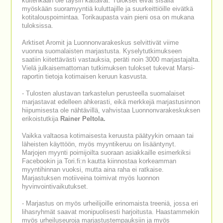
kuitenkaan ole täysin kattavat. Tulokset eivät sisällä
myöskään suoramyyntiä kuluttajille ja suurkeittiöille eivätkä
kotitalouspoimintaa. Torikaupasta vain pieni osa on mukana
tuloksissa.
Arktiset Aromit ja Luonnonvarakeskus selvittivät viime
vuonna suomalaisten marjastusta. Kyselytutkimukseen
saatiin kiitettävästi vastauksia, peräti noin 3000 marjastajalta.
Vielä julkaisemattoman tutkimuksen tulokset tukevat Marsi-
raportin tietoja kotimaisen keruun kasvusta.
- Tulosten alustavan tarkastelun perusteella suomalaiset
marjastavat edelleen ahkerasti, eikä merkkejä marjastusinnon
hiipumisesta ole nähtävillä, vahvistaa Luonnonvarakeskuksen
erikoistutkija
Rainer Peltola.
Vaikka valtaosa kotimaisesta keruusta päätyykin omaan tai
läheisten käyttöön, myös myyntikeruu on lisääntynyt.
Marjojen myynti poimijoilta suoraan asiakkaille esimerkiksi
Facebookin ja Tori.fi:n kautta kiinnostaa korkeamman
myyntihinnan vuoksi, mutta aina raha ei ratkaise.
Marjastuksen motiiveina toimivat myös luonnon
hyvinvointivaikutukset.
- Marjastus on myös urheilijoille erinomaista treeniä, jossa eri
lihasryhmät saavat monipuolisesti harjoitusta. Haastammekin
myös urheiluseuroja marjastustempauksiin ja myös