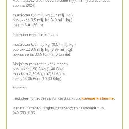
Vuonna 2025 Suomessa kerättiin myyntiin (suluissa luvut
vuonna 2024)
mustikkaa 6,8 milj. kg (1,2 milj. kg )
puolukkaa 9,5 milj. kg (4,0 milj. kg )
lakkaa 6 tn (30 tn)
Luomuna myyntiin kerättiin
mustikkaa 6,8 milj. kg (0,57 milj. kg )
puolukkaa 9,5 milj. kg (3,96 milj.kg)
lakkaa vajaa 30,5 tonnia (6 tonnia)
Marjoista maksettiin keskimäärin
puolukka: 1,90 €/kg (1,48 €/kg)
mustikka 2,39 €/kg (2,31 €/kg)
lakka 13,85 €/kg (10,39 €/kg)
**********
Tiedotteen yhteydessä voi käyttää kuvia
kuvapankistamme.
Birgitta Partanen, birgitta.partanen@arktisetaromit.fi, p.
040 580 1186