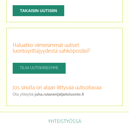
TAKAISIN UUTISIIN
Haluatko viimeisimmät uutiset
luontoyrittäjyydestä sähköpostiisi?
TILAA UUTISKIRJEEMME
Jos sinulla on alaan liittyvää uutisoitavaa
Ota yhteyttä
juha.rutanen(at)aitoluonto.fi
YHTEISTYÖSSÄ