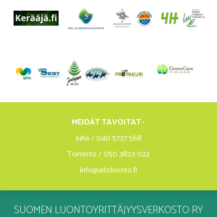
MEIDÄT TAVOITAT ›
Juha / 040 5737 568
Toimisto / 050 3823 022
info@aitoluonto.fi
SUOMEN LUONTOYRITTÄJYYSVERKOSTO RY