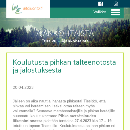
Valikko
AJANKOHTAISTA
Etusivu
»
Ajankohtaista
Koulutusta pihkan talteenotosta
ja jalostuksesta
20.04.2023
Jälleen on aika nauttia ihanasta pihkasta! Tiesitkö, että
pihkaa voi keräämisen lisäksi ottaa talteen myös
valuttamalla? Seuraava metsänomistajille ja pihkan kerääjille
suunnattu koulutuksemme
Pihka metsätalouden
liiketoiminnassa
pidetään torstaina
27.4.2023 klo 17 – 19
totuttuun tapaan Teamsilla. Koulutuksessa opitaan pihkan eri