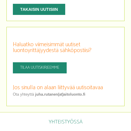
TAKAISIN UUTISIIN
Haluatko viimeisimmät uutiset
luontoyrittäjyydestä sähköpostiisi?
TILAA UUTISKIRJEEMME
Jos sinulla on alaan liittyvää uutisoitavaa
Ota yhteyttä
juha.rutanen(at)aitoluonto.fi
YHTEISTYÖSSÄ