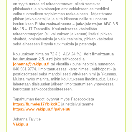
on syytä tuntea eri talteenottotavat, niistä saatavat
pihkalaadut ja pihkalaatujen erot voidakseen esimerkiksi
valita tuotteelleen sopivimman raaka-aineen. Järjestämme
pihkan jatkojalostajille ja siitä kiinnostuneille suunnatun
koulutuksen
Pihka raaka-aineena – jatkojalostajan ABC 3.5.
klo 15 – 17
Teamsilla. Koulutuksessa käsitellään
talteenottotapojen (eli valutuksen ja keruun) lisäksi pihkan
sisältöä, ominaisuuksia ja vaikuteaineita, pihkan käsittelyä
sekä aiheeseen liittyviä tutkimuksia ja patentteja.
Koulutuksen hinta on 72 € (+ ALV 24 %).
Voit ilmoittautua
koulutukseen 2.5. asti
joko sähköpostilla
johanna@vakipuu.fi
tai viestillä / puhelinsoitolla numeroon
040 561 9774. Ilmoittautuessasi kerro nimesi, sähköposti- ja
postiosoitteesi sekä mahdollisesti yrityksen nimi ja Y-tunnus.
Muista myös mainita, mihin koulutukseen ilmoittaudut. Lasku
lähetetään tilaisuuden jälkeen ilmoittautumisen yhteydessä
kerrottuun sähköpostiosoitteeseen.
Tapahtuman tiedot löytyvät myös Facebookista
https://fb.me/e/17YblkxXE
ja nettisivuiltamme
https://www.vakipuu.fi/palvelut/
.
Johanna Talvitie
Väkipuu