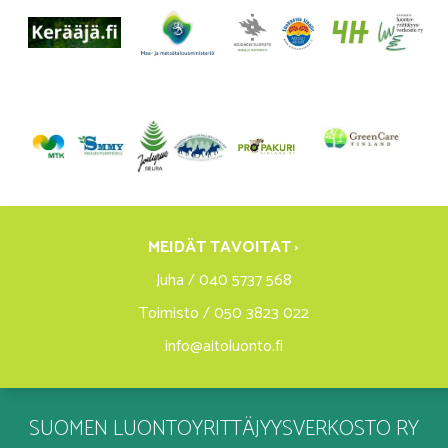
MEIDÄT TAVOITAT ›
Juha / 040 5737 568
Toimisto / 050 3823 022
info@aitoluonto.fi
SUOMEN LUONTOYRITTÄJYYSVERKOSTO RY