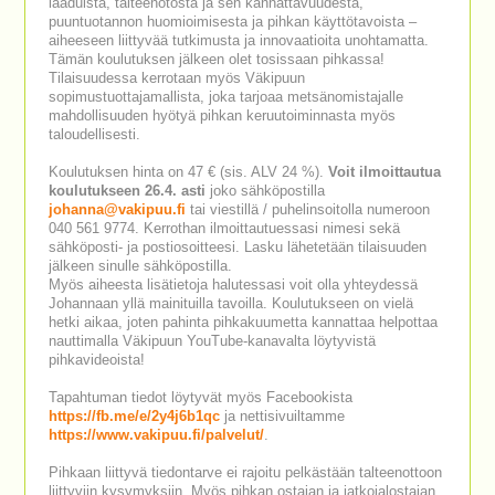
laaduista, talteenotosta ja sen kannattavuudesta,
puuntuotannon huomioimisesta ja pihkan käyttötavoista –
aiheeseen liittyvää tutkimusta ja innovaatioita unohtamatta.
Tämän koulutuksen jälkeen olet tosissaan pihkassa!
Tilaisuudessa kerrotaan myös Väkipuun
sopimustuottajamallista, joka tarjoaa metsänomistajalle
mahdollisuuden hyötyä pihkan keruutoiminnasta myös
taloudellisesti.
Koulutuksen hinta on 47 € (sis. ALV 24 %).
Voit ilmoittautua
koulutukseen 26.4. asti
joko sähköpostilla
johanna@vakipuu.fi
tai viestillä / puhelinsoitolla numeroon
040 561 9774. Kerrothan ilmoittautuessasi nimesi sekä
sähköposti- ja postiosoitteesi. Lasku lähetetään tilaisuuden
jälkeen sinulle sähköpostilla.
Myös aiheesta lisätietoja halutessasi voit olla yhteydessä
Johannaan yllä mainituilla tavoilla. Koulutukseen on vielä
hetki aikaa, joten pahinta pihkakuumetta kannattaa helpottaa
nauttimalla Väkipuun YouTube-kanavalta löytyvistä
pihkavideoista!
Tapahtuman tiedot löytyvät myös Facebookista
https://fb.me/e/2y4j6b1qc
ja nettisivuiltamme
https://www.vakipuu.fi/palvelut/
.
Pihkaan liittyvä tiedontarve ei rajoitu pelkästään talteenottoon
liittyviin kysymyksiin. Myös pihkan ostajan ja jatkojalostajan