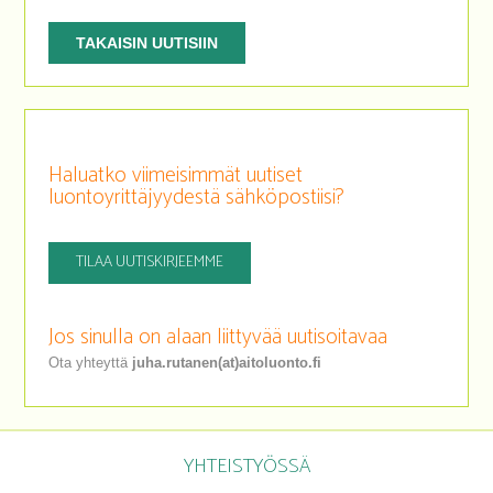
TAKAISIN UUTISIIN
Haluatko viimeisimmät uutiset
luontoyrittäjyydestä sähköpostiisi?
TILAA UUTISKIRJEEMME
Jos sinulla on alaan liittyvää uutisoitavaa
Ota yhteyttä
juha.rutanen(at)aitoluonto.fi
YHTEISTYÖSSÄ