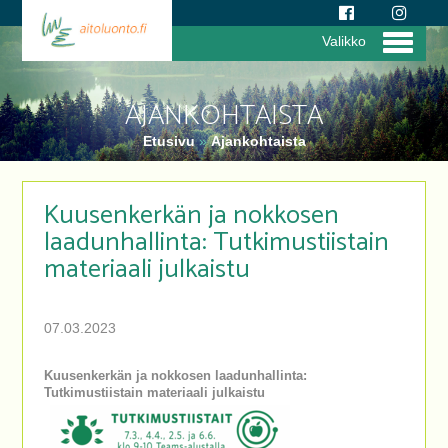
Valikko
AJANKOHTAISTA
Etusivu
»
Ajankohtaista
Kuusenkerkän ja nokkosen
laadunhallinta: Tutkimustiistain
materiaali julkaistu
07.03.2023
Kuusenkerkän ja nokkosen laadunhallinta:
Tutkimustiistain materiaali julkaistu