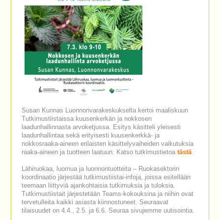
Susan Kunnas Luonnonvarakeskukselta kertoi maaliskuun
Tutkimustiistaissa kuusenkerkän ja nokkosen
laadunhallinnasta arvoketjussa. Esitys käsitteli yleisesti
laadunhallintaa sekä erityisesti kuusenkerkkä- ja
nokkosraaka-aineen erilaisten käsittelyvaiheiden vaikutuksia
raaka-aineen ja tuotteen laatuun. Katso tutkimustietoa
tästä
.
Lähiruokaa, luomua ja luonnontuotteita – Ruokasektorin
koordinaatio järjestää tutkimustiistai-infoja, joissa esitellään
teemaan liittyviä ajankohtaisia tutkimuksia ja tuloksia.
Tutkimustiistait järjestetään Teams-kokouksina ja niihin ovat
tervetulleita kaikki asiasta kiinnostuneet. Seuraavat
tilaisuudet on 4.4., 2.5. ja 6.6. Seuraa sivujemme uutisointia.