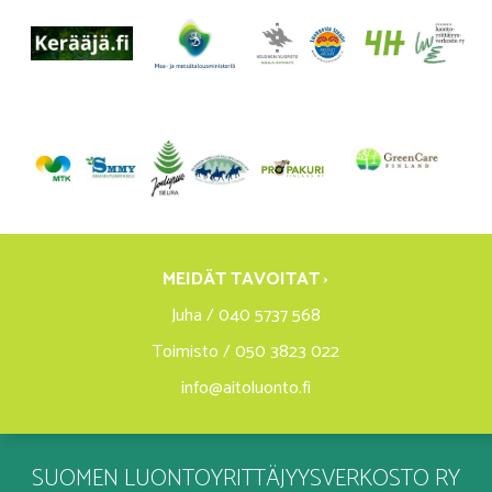
MEIDÄT TAVOITAT ›
Juha / 040 5737 568
Toimisto / 050 3823 022
info@aitoluonto.fi
SUOMEN LUONTOYRITTÄJYYSVERKOSTO RY