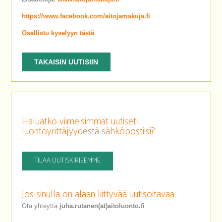
https://www.facebook.com/aitojamakuja.fi
Osallistu kyselyyn tästä
TAKAISIN UUTISIIN
Haluatko viimeisimmät uutiset
luontoyrittäjyydestä sähköpostiisi?
TILAA UUTISKIRJEEMME
Jos sinulla on alaan liittyvää uutisoitavaa
Ota yhteyttä
juha.rutanen(at)aitoluonto.fi