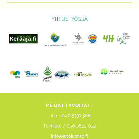
YHTEISTYÖSSÄ
MEIDÄT TAVOITAT ›
Juha / 040 5737 568
Toimisto / 050 3823 022
info@aitoluonto.fi