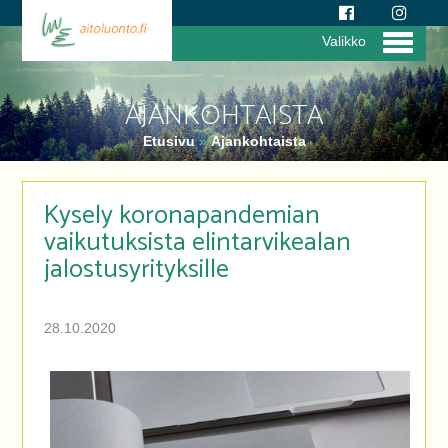
Valikko
AJANKOHTAISTA
Etusivu
»
Ajankohtaista
Kysely koronapandemian
vaikutuksista elintarvikealan
jalostusyrityksille
28.10.2020