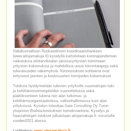
Valtakunnallisen Ruokasektorin koordinaatiohankeen
(www.aitojamakuja.fi) kyselyllä kartoitetaan koronapandemian
vaikutuksia elintarvikealan jalostusyritysten toimintaan:
yritysten kokemuksia ja mahdollisia uusia toimintatapoja sekä
tulevaisuuden näkemyksiä. Kiinnostuksen kohteena ovat
erityisesti pienten ja keskisuurten toimijoiden kokemukset.
Tuloksia hyödynnetään tulevien yrityksille suunnattujen tuki-
ja kehittämistoimenpiteiden suunnittelussa sekä
päätöksenteon tukena niin alan tutkimus- ja
kehittämisorganisaatioissa, valtionhallinnossa kuin alan
yrityksissä. Kyselyn toteuttaa Gaia Consulting Oy Turun
yliopiston Brahea-keskuksen toimeksiantona. Kyselyn ja
haastattelujen tulokset julkaistaan aitojamakuja.fi -sivustolla
vuoden2021 alussa.
Lisätietoja:
www.aitojamakuja.fi