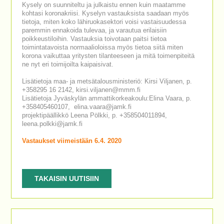
Kysely on suunniteltu ja julkaistu ennen kuin maatamme
kohtasi koronakriisi. Kyselyn vastauksista saadaan myös
tietoja, miten koko lähiruokasektori voisi vastaisuudessa
paremmin ennakoida tulevaa, ja varautua erilaisiin
poikkeustiloihin. Vastauksia toivotaan paitsi tietoa
toimintatavoista normaalioloissa myös tietoa siitä miten
korona vaikuttaa yritysten tilanteeseen ja mitä toimenpiteitä
ne nyt eri toimijoilta kaipaisivat.
Lisätietoja maa- ja metsätalousministeriö: Kirsi Viljanen, p.
+358295 16 2142, kirsi.viljanen@mmm.fi
Lisätietoja Jyväskylän ammattikorkeakoulu:Elina Vaara, p.
+358405460107, elina.vaara@jamk.fi
projektipäällikkö Leena Pölkki, p. +358504011894,
leena.polkki@jamk.fi
Vastaukset viimeistään 6.4. 2020
TAKAISIN UUTISIIN