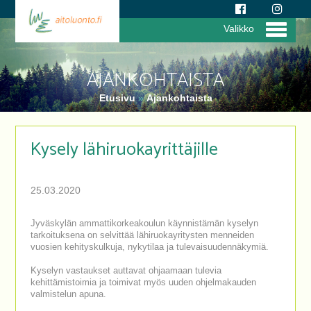
Valikko
AJANKOHTAISTA
Etusivu
»
Ajankohtaista
Kysely lähiruokayrittäjille
25.03.2020
Jyväskylän ammattikorkeakoulun käynnistämän kyselyn
tarkoituksena on selvittää lähiruokayritysten menneiden
vuosien kehityskulkuja, nykytilaa ja tulevaisuudennäkymiä.
Kyselyn vastaukset auttavat ohjaamaan tulevia
kehittämistoimia ja toimivat myös uuden ohjelmakauden
valmistelun apuna.