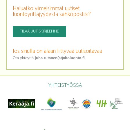
Haluatko viimeisimmät uutiset
luontoyrittäjyydestä sähköpostiisi?
TILAA UUTISKIRJEEMME
Jos sinulla on alaan liittyvää uutisoitavaa
Ota yhteyttä
juha.rutanen(at)aitoluonto.fi
YHTEISTYÖSSÄ