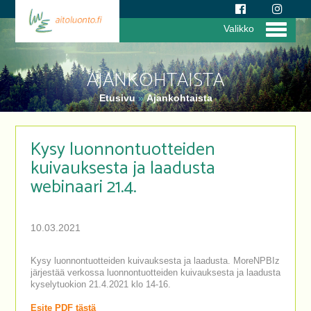
Valikko
AJANKOHTAISTA
Etusivu
»
Ajankohtaista
Kysy luonnontuotteiden
kuivauksesta ja laadusta
webinaari 21.4.
10.03.2021
Kysy luonnontuotteiden kuivauksesta ja laadusta. MoreNPBIz
järjestää verkossa luonnontuotteiden kuivauksesta ja laadusta
kyselytuokion 21.4.2021 klo 14-16.
Esite PDF tästä