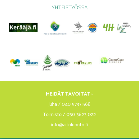
YHTEISTYÖSSÄ
MEIDÄT TAVOITAT ›
Juha / 040 5737 568
Toimisto / 050 3823 022
info@aitoluonto.fi