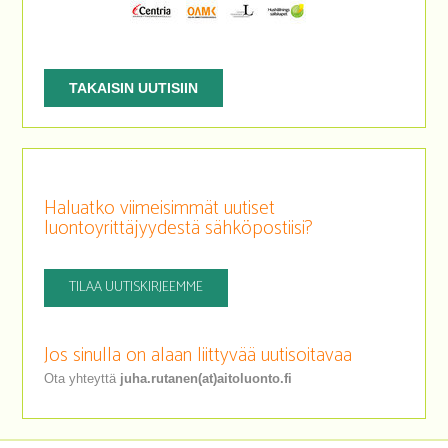
TAKAISIN UUTISIIN
Haluatko viimeisimmät uutiset
luontoyrittäjyydestä sähköpostiisi?
TILAA UUTISKIRJEEMME
Jos sinulla on alaan liittyvää uutisoitavaa
Ota yhteyttä
juha.rutanen(at)aitoluonto.fi