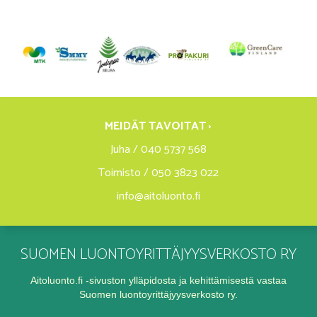
MEIDÄT TAVOITAT ›
Juha / 040 5737 568
Toimisto / 050 3823 022
info@aitoluonto.fi
SUOMEN LUONTOYRITTÄJYYSVERKOSTO RY
Aitoluonto.fi -sivuston ylläpidosta ja kehittämisestä vastaa
Suomen luontoyrittäjyysverkosto ry.