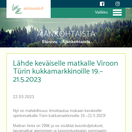
Valikko
AJANKOHTAISTA
Etusivu
»
Ajankohtaista
Lähde keväiselle matkalle Viroon
Türin kukkamarkkinoille 19.–
21.5.2023
22.03.2023
Nyt on mahdollisuus ilmoittautua mukaan keväiselle
opintomatkalle Türin kukkamarkkinoille 19.–21.5.2023!
Matkan hinta on 299€ ja se sisältää bussikuljetukset,
laivamatkat aterioineen ja luonnontuotealan seminaarin,