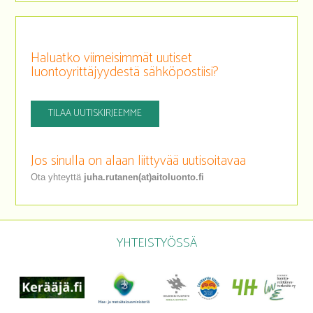
Haluatko viimeisimmät uutiset
luontoyrittäjyydestä sähköpostiisi?
TILAA UUTISKIRJEEMME
Jos sinulla on alaan liittyvää uutisoitavaa
Ota yhteyttä
juha.rutanen(at)aitoluonto.fi
YHTEISTYÖSSÄ