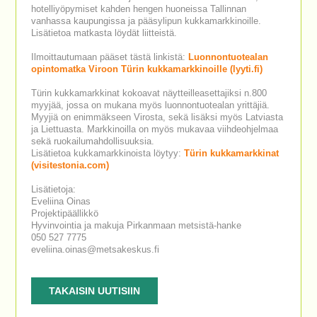
hotelliyöpymiset kahden hengen huoneissa Tallinnan
vanhassa kaupungissa ja pääsylipun kukkamarkkinoille.
Lisätietoa matkasta löydät liitteistä.
Ilmoittautumaan pääset tästä linkistä:
Luonnontuotealan
opintomatka Viroon Türin kukkamarkkinoille (lyyti.fi)
Türin kukkamarkkinat kokoavat näytteilleasettajiksi n.800
myyjää, jossa on mukana myös luonnontuotealan yrittäjiä.
Myyjiä on enimmäkseen Virosta, sekä lisäksi myös Latviasta
ja Liettuasta. Markkinoilla on myös mukavaa viihdeohjelmaa
sekä ruokailumahdollisuuksia.
Lisätietoa kukkamarkkinoista löytyy:
Türin kukkamarkkinat
(visitestonia.com)
Lisätietoja:
Eveliina Oinas
Projektipäällikkö
Hyvinvointia ja makuja Pirkanmaan metsistä-hanke
050 527 7775
eveliina.oinas@metsakeskus.fi
TAKAISIN UUTISIIN