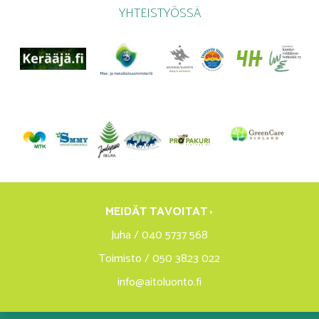
YHTEISTYÖSSÄ
MEIDÄT TAVOITAT ›
Juha / 040 5737 568
Toimisto / 050 3823 022
info@aitoluonto.fi