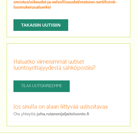
omistus/oikeudet-ja-velvollisuudet/metsien-sertifiointi-
luomukeruualueiksi
TAKAISIN UUTISIIN
Haluatko viimeisimmät uutiset
luontoyrittäjyydestä sähköpostiisi?
TILAA UUTISKIRJEEMME
Jos sinulla on alaan liittyvää uutisoitavaa
Ota yhteyttä
juha.rutanen(at)aitoluonto.fi