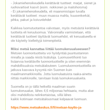
- Jokamiehenoikeudella kerättävät tuotteet: marjat, sienet ja
ruohovartiset kasvit (esim. nokkonen ja maitohorsma)
- Ei jokamiehenoikeudella, eli maanomistajan luvalla
kerättävät tuotteet: muun muassa mahla, kuusenkerkät,
pihka, pakuri ja koivunlehdet
Kaikkea luomutuotantoa valvotaan, myös metsästä kerättäviä
tuotteita eli keruuluomua. Valvonnalla varmistetaan, että
kerättävät tuotteet täyttävät luomuehdot, eli keruualueella ei
ole käytetty kiellettyjä toimenpiteitä.
Miksi metsä kannattaa liittää luomukeruualueeseen?
Metsien luonnontuotteita voi hyödyntää puuntuotannon
rinnalla ja saada niistä lisätuloja. Luomusertifiointi tuo
lisäarvoa kerättäville luonnontuotteille ja siten enemmän
mahdollisuuksia metsätalouteen. Luomuluonnontuotteilla on
jatkuva kasvava kysyntä niin Suomen kuin
maailmanmarkkinoilla. Jotta luomulaatuista raaka-ainetta
riittää markkinoille, tarvitaan lisää luomukeruualueita.
Suomella on jo tällä hetkellä maailman suurin
luomukeruualue, lähes 4,6 miljoonaa hehtaaria, mutta alue
olisi mahdollista nelinkertaistaa, sillä lähes
kaikki kotimaan metsätalousmaat kelpaavat luomuun.
https://www.metsakeskus.fi/fi/metsan-kaytto-ja-