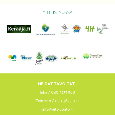
YHTEISTYÖSSÄ
MEIDÄT TAVOITAT ›
Juha / 040 5737 568
Toimisto / 050 3823 022
info@aitoluonto.fi