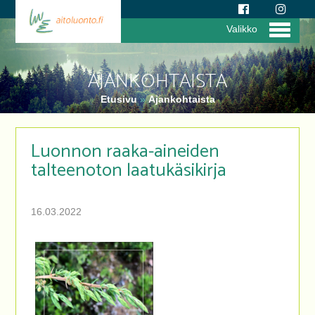
Valikko
AJANKOHTAISTA
Etusivu
»
Ajankohtaista
Luonnon raaka-aineiden
talteenoton laatukäsikirja
16.03.2022