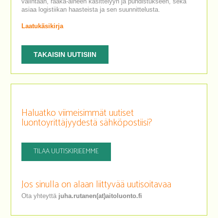
valintaan, raaka-aineen käsittelyyn ja puhdistukseen, sekä
asiaa logistiikan haasteista ja sen suunnittelusta.
Laatukäsikirja
TAKAISIN UUTISIIN
Haluatko viimeisimmät uutiset
luontoyrittäjyydestä sähköpostiisi?
TILAA UUTISKIRJEEMME
Jos sinulla on alaan liittyvää uutisoitavaa
Ota yhteyttä
juha.rutanen(at)aitoluonto.fi