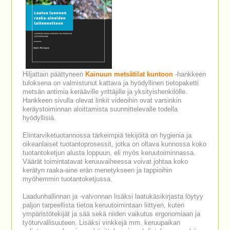
Hiljattain päättyneen
Kainuun metsätilat kuntoon
-hankkeen
tuloksena on valmistunut kattava ja hyödyllinen tietopaketti
metsän antimia kerääville yrittäjille ja yksityishenkilölle.
Hankkeen sivulla olevat linkit videoihin ovat varsinkin
keräystoiminnan aloittamista suunnittelevalle todella
hyödyllisiä.
Elintarviketuotannossa tärkeimpiä tekijöitä on hygienia ja
oikeanlaiset tuotantoprosessit, jotka on oltava kunnossa koko
tuotantoketjun alusta loppuun, eli myös keruutoiminnassa.
Väärät toimintatavat keruuvaiheessa voivat johtaa koko
kerätyn raaka-aine erän menetykseen ja tappioihin
myöhemmin tuotantoketjussa.
Laadunhallinnan ja -valvonnan lisäksi laatukäsikirjasta löytyy
paljon tarpeellista tietoa keruutoimintaan liittyen, kuten
ympäristötekijät ja sää sekä niiden vaikutus ergonomiaan ja
työturvallisuuteen. Lisäksi vinkkejä mm. keruupaikan