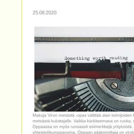
25.08.2020
Makuja Viron metsistä -opas välittää alan toimijoiden
metsästä kuluttajalle. Vaikka kärkiteemana on ruoka, 
Oppaassa on myös runsaasti esimerkkejä yrityksistä, j
yhteistyökumppaneina. Oppaan päätoimittaja on virol