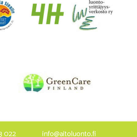
3 022
info@aitoluonto.fi