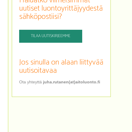
Haluatko viimeisimmät
uutiset luontoyrittäjyydestä
sähköpostiisi?
TILAA UUTISKIRJEEMME
Jos sinulla on alaan liittyvää
uutisoitavaa
Ota yhteyttä
juha.rutanen(at)aitoluonto.fi