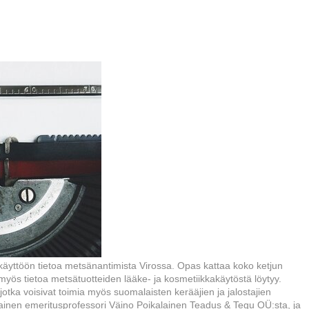
 käyttöön tietoa metsänantimista Virossa. Opas kattaa koko ketjun
myös tietoa metsätuotteiden lääke- ja kosmetiikkakäytöstä löytyy.
otka voisivat toimia myös suomalaisten kerääjien ja jalostajien
ainen emeritusprofessori Väino Poikalainen Teadus & Tegu OÜ:sta, ja