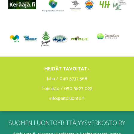
MEIDÄT TAVOITAT ›
Juha / 040 5737 568
Toimisto / 050 3823 022
info@aitoluonto.fi
SUOMEN LUONTOYRITTÄJYYSVERKOSTO RY