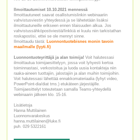
Ilmoittautumiset 10.10.2021 mennessä
Ilmoittautuneet saavat osallistumislinkin webinaariin
vahvistusviestin yhteydessä ja se lähetetään lisäksi
ilmoittautuneille erikseen ennen tilaisuuden alkua. Jos
vahvistussähköpostiviestiä/linkkiä ei kuulu niin tarkistathan
roskapostisi, ettei se ole mennyt sinne.
Ilmoittaudu tästä:
Luonnontuotebisnes monin tavoin
maailmalle (lyyti.fi)
Luonnontuoteyrittäjä ja alan toimija!
Voit halutessasi
ilmoittautua toimijaesittelyyn, jossa voit lyhyesti kertoa
toiminnastasi, verkostoitua ja luoda uusia kontakteja niin
raaka-aineen tuottajiin, jalostajiin ja alan muihin toimijoihin.
Voit halutessasi lähettää ennakkomateriaalia (lyhyt video,
PowerPoint-dia/diat tms.) etukäteen järjestäjille.
Toimijaesittelyt toteutetaan samalla Teams-yhteydellä
webinaarin jälkeen klo. 15-16.
Lisätietoja
Hanna Muttilainen
Luonnonvarakeskus
hanna.muttilainen@luke.fi
puh. 029 5322161