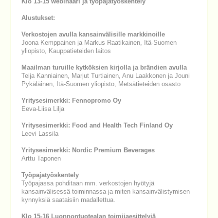
Klo 13-15 webinaari ja työpajatyöskentely
Alustukset:
Verkostojen avulla kansainvälisille markkinoille
Joona Kemppainen ja Markus Raatikainen, Itä-Suomen
yliopisto, Kauppatieteiden laitos
Maailman turuille kytköksien kirjolla ja brändien avulla
Teija Kanniainen, Marjut Turtiainen, Anu Laakkonen ja Jouni
Pykäläinen, Itä-Suomen yliopisto, Metsätieteiden osasto
Yritysesimerkki: Fennopromo Oy
Eeva-Liisa Lilja
Yritysesimerkki: Food and Health Tech Finland Oy
Leevi Lassila
Yritysesimerkki: Nordic Premium Beverages
Arttu Taponen
Työpajatyöskentely
Työpajassa pohditaan mm. verkostojen hyötyjä
kansainvälisessä toiminnassa ja miten kansainvälistymisen
kynnyksiä saataisiin madallettua.
Klo 15-16 Luonnontuotealan toimijaesittelyjä