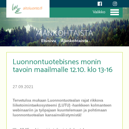
Valikko
AJANKOHTAISTA
Etusivu
»
Ajankohtaista
Luonnontuotebisnes monin
tavoin maailmalle 12.10. klo 13-16
27.09.2021
Tervetuloa mukaan Luonnontuotealan rajat rikkova
liiketoimintaekosysteemi (LUTU) -hankkeen kolmanteen
webinaariin ja työpajaan kuuntelemaan ja pohtimaan
luonnontuotealan kansainvälistymistä!