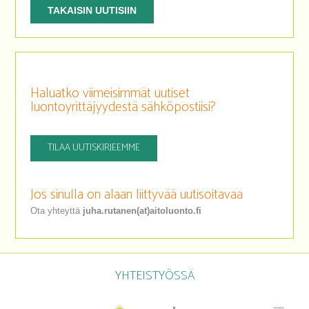
TAKAISIN UUTISIIN
Haluatko viimeisimmät uutiset
luontoyrittäjyydestä sähköpostiisi?
TILAA UUTISKIRJEEMME
Jos sinulla on alaan liittyvää uutisoitavaa
Ota yhteyttä
juha.rutanen(at)aitoluonto.fi
YHTEISTYÖSSÄ