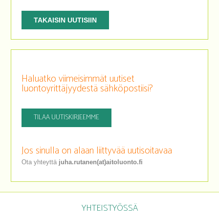
TAKAISIN UUTISIIN
Haluatko viimeisimmät uutiset
luontoyrittäjyydestä sähköpostiisi?
TILAA UUTISKIRJEEMME
Jos sinulla on alaan liittyvää uutisoitavaa
Ota yhteyttä
juha.rutanen(at)aitoluonto.fi
YHTEISTYÖSSÄ