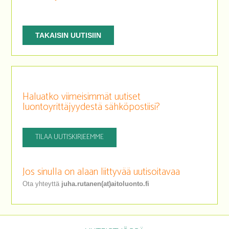
TAKAISIN UUTISIIN
Haluatko viimeisimmät uutiset
luontoyrittäjyydestä sähköpostiisi?
TILAA UUTISKIRJEEMME
Jos sinulla on alaan liittyvää uutisoitavaa
Ota yhteyttä
juha.rutanen(at)aitoluonto.fi