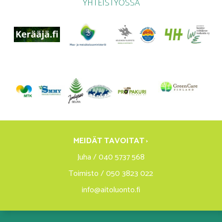
YHTEISTYÖSSÄ
MEIDÄT TAVOITAT ›
Juha / 040 5737 568
Toimisto / 050 3823 022
info@aitoluonto.fi