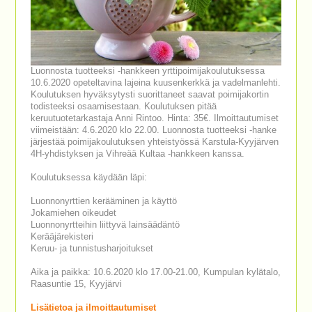
Luonnosta tuotteeksi -hankkeen yrttipoimijakoulutuksessa
10.6.2020 opeteltavina lajeina kuusenkerkkä ja vadelmanlehti.
Koulutuksen hyväksytysti suorittaneet saavat poimijakortin
todisteeksi osaamisestaan. Koulutuksen pitää
keruutuotetarkastaja Anni Rintoo. Hinta: 35€. Ilmoittautumiset
viimeistään: 4.6.2020 klo 22.00. Luonnosta tuotteeksi -hanke
järjestää poimijakoulutuksen yhteistyössä Karstula-Kyyjärven
4H-yhdistyksen ja Vihreää Kultaa -hankkeen kanssa.
Koulutuksessa käydään läpi:
Luonnonyrttien kerääminen ja käyttö
Jokamiehen oikeudet
Luonnonyrtteihin liittyvä lainsäädäntö
Kerääjärekisteri
Keruu- ja tunnistusharjoitukset
Aika ja paikka: 10.6.2020 klo 17.00-21.00, Kumpulan kylätalo,
Raasuntie 15, Kyyjärvi
Lisätietoa ja ilmoittautumiset