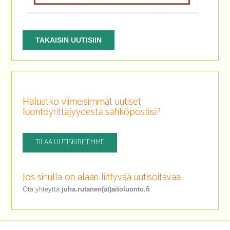
TAKAISIN UUTISIIN
Haluatko viimeisimmät uutiset
luontoyrittäjyydestä sähköpostiisi?
TILAA UUTISKIRJEEMME
Jos sinulla on alaan liittyvää uutisoitavaa
Ota yhteyttä
juha.rutanen(at)aitoluonto.fi