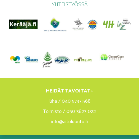
YHTEISTYÖSSÄ
MEIDÄT TAVOITAT ›
Juha / 040 5737 568
Toimisto / 050 3823 022
info@aitoluonto.fi