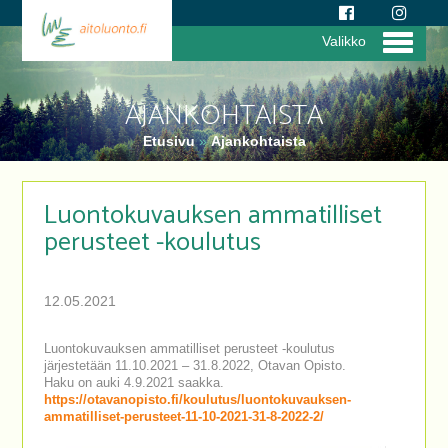
Valikko
AJANKOHTAISTA
Etusivu
»
Ajankohtaista
Luontokuvauksen ammatilliset
perusteet -koulutus
12.05.2021
Luontokuvauksen ammatilliset perusteet -koulutus
järjestetään 11.10.2021 – 31.8.2022, Otavan Opisto.
Haku on auki 4.9.2021 saakka.
https://otavanopisto.fi/koulutus/luontokuvauksen-
ammatilliset-perusteet-11-10-2021-31-8-2022-2/