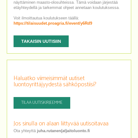
näyttäminen maasto-olosuhteissa. Tämä voidaan järjestää
etäyhteydellä ja tarkemmat ohjeet annetaan koulutuksessa.
Voit ilmoittautua koulutukseen täällä:
https://tilaisuudet.proagria.fi/event/y6Rd9
TAKAISIN UUTISIIN
Haluatko viimeisimmät uutiset
luontoyrittäjyydestä sähköpostiisi?
TILAA UUTISKIRJEEMME
Jos sinulla on alaan liittyvää uutisoitavaa
Ota yhteyttä
juha.rutanen(at)aitoluonto.fi