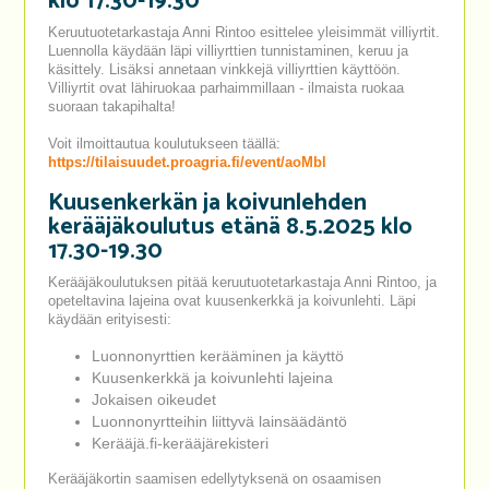
klo 17.30-19.30
Keruutuotetarkastaja Anni Rintoo esittelee yleisimmät villiyrtit.
Luennolla käydään läpi villiyrttien tunnistaminen, keruu ja
käsittely. Lisäksi annetaan vinkkejä villiyrttien käyttöön.
Villiyrtit ovat lähiruokaa parhaimmillaan - ilmaista ruokaa
suoraan takapihalta!
Voit ilmoittautua koulutukseen täällä:
https://tilaisuudet.proagria.fi/event/aoMbl
Kuusenkerkän ja koivunlehden
kerääjäkoulutus etänä 8.5.2025 klo
17.30-19.30
Kerääjäkoulutuksen pitää keruutuotetarkastaja Anni Rintoo, ja
opeteltavina lajeina ovat kuusenkerkkä ja koivunlehti. Läpi
käydään erityisesti:
Luonnonyrttien kerääminen ja käyttö
Kuusenkerkkä ja koivunlehti lajeina
Jokaisen oikeudet
Luonnonyrtteihin liittyvä lainsäädäntö
Kerääjä.fi-kerääjärekisteri
Kerääjäkortin saamisen edellytyksenä on osaamisen