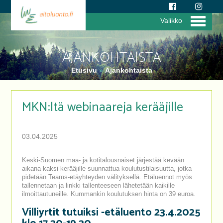
Valikko
AJANKOHTAISTA
Etusivu
»
Ajankohtaista
MKN:ltä webinaareja kerääjille
03.04.2025
Keski-Suomen maa- ja kotitalousnaiset järjestää kevään
aikana kaksi kerääjille suunnattua koulutustilaisuutta, jotka
pidetään Teams-etäyhteyden välityksellä. Etäluennot myös
tallennetaan ja linkki tallenteeseen lähetetään kaikille
ilmoittautuneille. Kummankin koulutuksen hinta on 39 euroa.
Villiyrtit tutuiksi -etäluento 23.4.2025