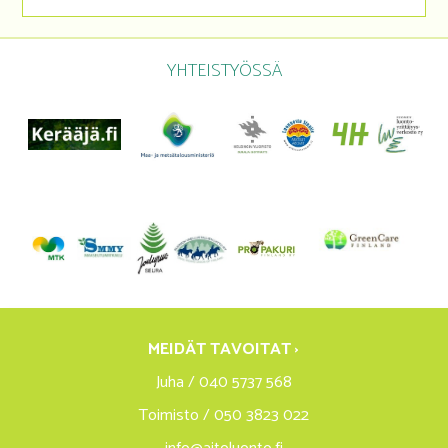
YHTEISTYÖSSÄ
MEIDÄT TAVOITAT ›
Juha / 040 5737 568
Toimisto / 050 3823 022