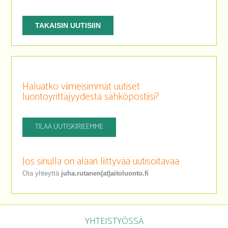
TAKAISIN UUTISIIN
Haluatko viimeisimmät uutiset
luontoyrittäjyydestä sähköpostiisi?
TILAA UUTISKIRJEEMME
Jos sinulla on alaan liittyvää uutisoitavaa
Ota yhteyttä
juha.rutanen(at)aitoluonto.fi
YHTEISTYÖSSÄ