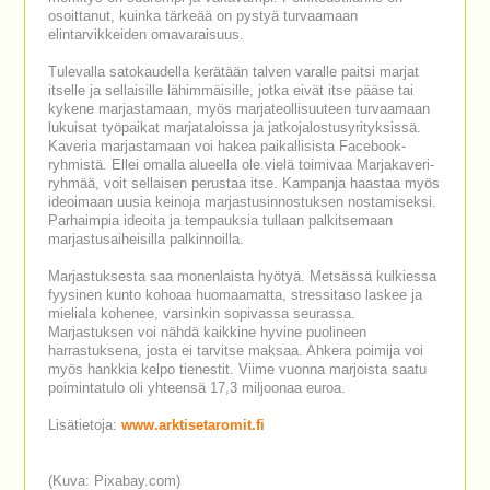
osoittanut, kuinka tärkeää on pystyä turvaamaan
elintarvikkeiden omavaraisuus.
Tulevalla satokaudella kerätään talven varalle paitsi marjat
itselle ja sellaisille lähimmäisille, jotka eivät itse pääse tai
kykene marjastamaan, myös marjateollisuuteen turvaamaan
lukuisat työpaikat marjataloissa ja jatkojalostusyrityksissä.
Kaveria marjastamaan voi hakea paikallisista Facebook-
ryhmistä. Ellei omalla alueella ole vielä toimivaa Marjakaveri-
ryhmää, voit sellaisen perustaa itse. Kampanja haastaa myös
ideoimaan uusia keinoja marjastusinnostuksen nostamiseksi.
Parhaimpia ideoita ja tempauksia tullaan palkitsemaan
marjastusaiheisilla palkinnoilla.
Marjastuksesta saa monenlaista hyötyä. Metsässä kulkiessa
fyysinen kunto kohoaa huomaamatta, stressitaso laskee ja
mieliala kohenee, varsinkin sopivassa seurassa.
Marjastuksen voi nähdä kaikkine hyvine puolineen
harrastuksena, josta ei tarvitse maksaa. Ahkera poimija voi
myös hankkia kelpo tienestit. Viime vuonna marjoista saatu
poimintatulo oli yhteensä 17,3 miljoonaa euroa.
Lisätietoja:
www.arktisetaromit.fi
(Kuva: Pixabay.com)