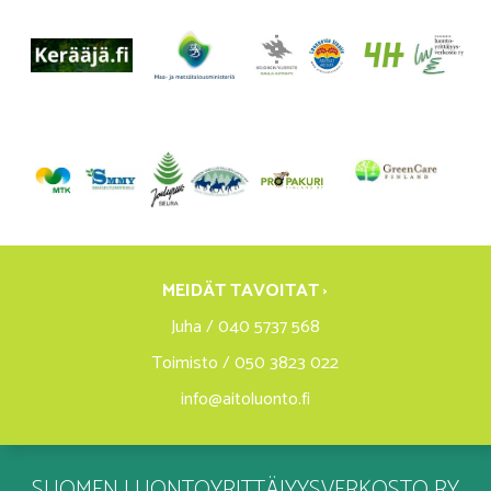
MEIDÄT TAVOITAT ›
Juha / 040 5737 568
Toimisto / 050 3823 022
info@aitoluonto.fi
SUOMEN LUONTOYRITTÄJYYSVERKOSTO RY