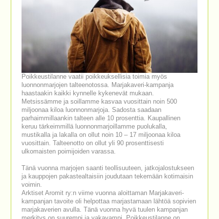
Poikkeustilanne vaatii poikkeuksellisia toimia myös
luonnonmarjojen talteenotossa. Marjakaveri-kampanja
haastaakin kaikki kynnelle kykenevät mukaan.
Metsissämme ja soillamme kasvaa vuosittain noin 500
miljoonaa kiloa luonnonmarjoja. Sadosta saadaan
parhaimmillaankin talteen alle 10 prosenttia. Kaupallinen
keruu tärkeimmillä luonnonmarjoillamme puolukalla,
mustikalla ja lakalla on ollut noin 10 – 17 miljoonaa kiloa
vuosittain. Talteenotto on ollut yli 90 prosenttisesti
ulkomaisten poimijoiden varassa.
Tänä vuonna marjojen saanti teollisuuteen, jatkojalostukseen
ja kauppojen pakastealtaisiin joudutaan tekemään kotimaisin
voimin.
Arktiset Aromit ry:n viime vuonna aloittaman Marjakaveri-
kampanjan tavoite oli helpottaa marjastamaan lähtöä sopivien
marjakaverien avulla. Tänä vuonna hyvä tuulen kampanjan
merkitys on suurempi ja vakavampi. Poikkeustilanne on