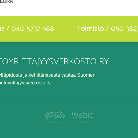
ha / 040 5737 568
Toimisto / 050 382
OYRITTÄJYYSVERKOSTO RY
n ylläpidosta ja kehittämisestä vastaa Suomen
ontoyrittäjyysverkosto ry.