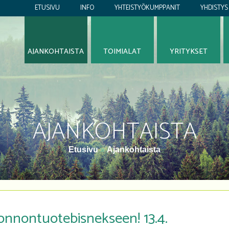
ETUSIVU
INFO
YHTEISTYÖKUMPPANIT
YHDISTYS
AJANKOHTAISTA
TOIMIALAT
YRITYKSET
AJANKOHTAISTA
Etusivu
»
Ajankohtaista
nnontuotebisnekseen! 13.4.