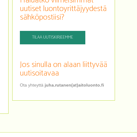
Haluatko viimeisimmät
uutiset luontoyrittäjyydestä
sähköpostiisi?
TILAA UUTISKIRJEEMME
Jos sinulla on alaan liittyvää
uutisoitavaa
Ota yhteyttä
juha.rutanen(at)aitoluonto.fi