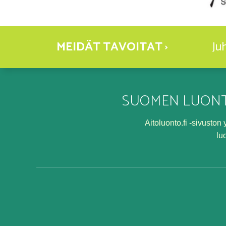
MEIDÄT TAVOITAT ›
Ju
SUOMEN LUONT
Aitoluonto.fi -sivusto
lu