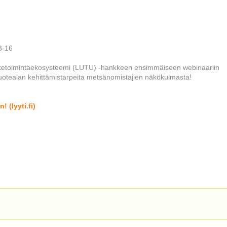
13-16
iiketoimintaekosysteemi (LUTU) -hankkeen ensimmäiseen webinaariin
otealan kehittämistarpeita metsänomistajien näkökulmasta!
(lyyti.fi)