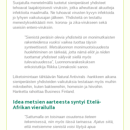
Suojatulla menetelmällä tuotetut sieniperäiset yhdisteet
tehoavat laajakirjoisesti viruksiin, jotka aiheuttavat akuutteja
infektioita maailmalla. Ne tuhoavat virusten kyvyn infektoida
jo lyhyen vaikutusajan jälkeen. Yhdisteitä on testattu
menestyksekkäästi mm. korona- ja zika-virukseen sekä
useisiin entero-viruksiin.
”Sienistä peräisin olevia yhdisteitä on monimutkaisten
rakenteidensa vuoksi vaikea tuottaa täysin
synteettisesti. Metsäluonnon monimuotoisuudesta
huolehtiminen on tärkeää, jotta nämä eliöt ja niiden
tuottamat yhdisteet säilyvät siellä myös
tulevaisuudessa”,
Luonnonvarakeskuksen
erikoistutkija Riikka Linnakoski sanoo.
Liiketoimintaan tähtäävän Natural Antivirals -hankkeen aikana
sieniperäisten yhdisteiden vaikutuksia testataan myös muihin
mikrobeihin, kuten bakteereihin, homeisiin ja hiivoihin.
Hanketta rahoittaa Business Finland.
Idea metsien aarteesta syntyi Etelä-
Afrikan vierailulla
”Sattumalla on toisinaan osuutensa tieteen
tekemisessä, niin myös tässä tarinassa. Ajatus siitä,
että metsiemme sienistä voisi löytyä apua