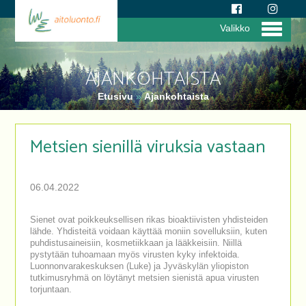
Valikko
AJANKOHTAISTA
Etusivu
»
Ajankohtaista
Metsien sienillä viruksia vastaan
06.04.2022
Sienet ovat poikkeuksellisen rikas bioaktiivisten yhdisteiden
lähde. Yhdisteitä voidaan käyttää moniin sovelluksiin, kuten
puhdistusaineisiin, kosmetiikkaan ja lääkkeisiin. Niillä
pystytään tuhoamaan myös virusten kyky infektoida.
Luonnonvarakeskuksen (Luke) ja Jyväskylän yliopiston
tutkimusryhmä on löytänyt metsien sienistä apua virusten
torjuntaan.