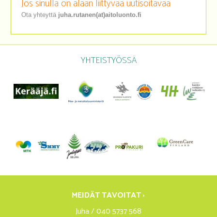
Jos sinulla on alaan liittyvää uutisoitavaa
Ota yhteyttä
juha.rutanen(at)aitoluonto.fi
YHTEISTYÖSSÄ
MEIDÄT TAVOITAT ›
Juha / 040 5737 568