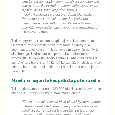
virustartuntojen estämiseen, sai alkunsa kahdeksan
vuotta sitten Etelä-Afrikan-tutkimusvierailulla, jossa
tapasin Jyväskylän yliopiston solu- ja
molekyylibiologian professorin Varpu Marjomäen.
Päätimme yhdistää voimamme ja hyödyntää
osaamistamme eri tutkimusaloilta sekä lähteä
etsimään viruksia tuhoavia aineita sienimaailmasta”,
Linnakoski kertoo.
Tutkimusryhmä on seulonut läpi laajan kokoelman sekä
ulkomailta että suomalaisesta metsästä eristettyjä ja
Luonnonvarakeskuksen mikrobikokoelmissa ylläpidettäviä
sienikantoja. Kotimaista alkuperää olevat sienikannat
osoittautuivat kaikkein tehokkaimmiksi. Antiviraalitehoisia
sieniä ei tarvitse siis enää lähteä keräämään metsästä, vaan
nämä laboratoriossa ylläpidettävät sienikannat on suojattu
patentilla.
Maailmanlaajuista kaupallista potentiaalia
Tällä hetkellä tunnetut noin 120 000 sienilajia edustavat vain
arviolta 3–8 prosenttia koko maailman sienistä.
”Sienissä on toistaiseksi vielä pitkälti hyödyntämätön,
mittava potentiaali löytää uusia yhdisteitä moniin eri
sovelluksiin. Turvallisesti ja kestävästi tuotettujen