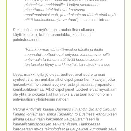
virusta torjuvien ratkaisujen kysyntä vain kasvaa
globaaleilla markkinoilla. Lisäksi sienitautien
aiheuttamat infektiot ovat kasvussa
maailmanlaajuisesti, ja ratkaisuja on tärkeä etsiä myös
näitä taudinaiheuttajia vastaan”,
Linnakoski toteaa.
Keksinnöllä on myös monia mahdollisia ulkoisia
käyttökohteita, kuten kosmetiikka, käsidesi ja
puhdistusaineet.
”Viruskuorman vähentämiseksi käsille ja iholle
suunnatut tuotteet ovat erityisen kiinnostavia, sillä
antiviraalista tehoa sisältävää kosmetiikkaa ei
toistaiseksi löydy markkinoilta”,
Linnakoski sanoo.
Useat markkinoilla jo olevat tuotteet ovat suurelta osin
synteettisiä, esimerkiksi alkoholipohjaisia kemikaaleja, jotka
heikentävät ihon omaa suojakerrosta ja lisäävät ympäristön
kemikaalikuormaa. Alkoholipohjaiset tuotteet eivät myöskään
ole yhtä tehokkaita kaikkia viruksia vastaan luonnon omiin
antiviraalisiin yhdisteisiin nähden.
Natural Antivirals kuuluu Business Finlandin Bio and Circular
Finland -ohjelmaan, jonka Research to Business -rahoituksen
aikana keskitytään keksinnön kaupallistamiseen ja
kaupallistamispolkujen selvittämiseen. Hankkeessa
kartoitetaan myös teknologiset ja kaupalliset kumppanit sekä