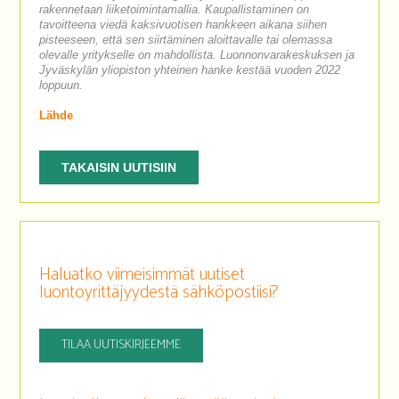
rakennetaan liiketoimintamallia. Kaupallistaminen on
tavoitteena viedä kaksivuotisen hankkeen aikana siihen
pisteeseen, että sen siirtäminen aloittavalle tai olemassa
olevalle yritykselle on mahdollista. Luonnonvarakeskuksen ja
Jyväskylän yliopiston yhteinen hanke kestää vuoden 2022
loppuun.
Lähde
TAKAISIN UUTISIIN
Haluatko viimeisimmät uutiset
luontoyrittäjyydestä sähköpostiisi?
TILAA UUTISKIRJEEMME