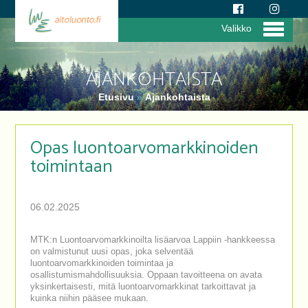
Valikko
AJANKOHTAISTA
Etusivu
»
Ajankohtaista
Opas luontoarvomarkkinoiden
toimintaan
06.02.2025
MTK:n Luontoarvomarkkinoilta lisäarvoa Lappiin -hankkeessa
on valmistunut uusi opas, joka selventää
luontoarvomarkkinoiden toimintaa ja
osallistumismahdollisuuksia. Oppaan tavoitteena on avata
yksinkertaisesti, mitä luontoarvomarkkinat tarkoittavat ja
kuinka niihin pääsee mukaan.