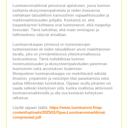
Luontoarvomarkkinat perustuvat ajatukseen, jossa luonnon
tuottamia ekosysteemipalveluita ja niiden itseisarvoa
vaihdetaan taloudellisiin kannustimiin vapaaehtoisuuden ja
markkinaehtoisuuden pohjalta. Keskeistä on, että
kaupankäynnin kohteena ovat luonnonarvot, eikä maapohja
itsessään. Tämä tarkoittaa, että maan omistajuus ja
hallintaoikeus säilyvät ennallaan.
Luontoarvokaupan ytimessä on luonnonarvojen
tuotteistaminen eli niiden taloudellisen arvon määrittäminen
tavalla, joka on ymmärrettävissä yhteiskunnallisessa
keskustelussa. Tämä mahdollistaa luonnon
monimuotoisuuden ja ekosysteemipalveluiden paremman
huomioinnin sekä arvostuksen lisäämisen.
Monipuolinen luontoarvokauppa voi merkittävästi edistää
ilmaston, ympäristön ja vesistöjen tilan parantamista sekä
auttaa hillitsemään luontokatoa. Oppaan avulla jokainen voi
saada selkeän käsityksen siitä, kuinka osallistua aktiivisesti
luontoarvomarkkinoille ja olla osa kestävän kehityksen
ratkaisua.
Löydät oppaan täältä:
https://www.luontoarvot.fi/wp-
content/uploads/2025/01/Opas-Luontoarvomarkkinat-
compressed.pdf