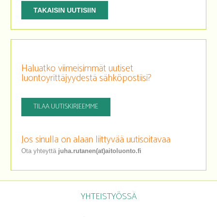
TAKAISIN UUTISIIN
Haluatko viimeisimmät uutiset
luontoyrittäjyydestä sähköpostiisi?
TILAA UUTISKIRJEEMME
Jos sinulla on alaan liittyvää uutisoitavaa
Ota yhteyttä
juha.rutanen(at)aitoluonto.fi
YHTEISTYÖSSÄ