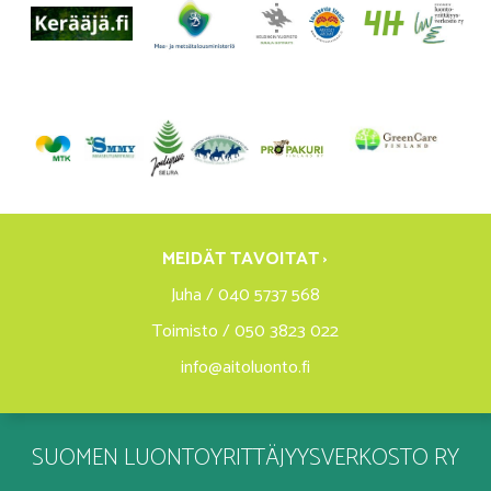
MEIDÄT TAVOITAT ›
Juha / 040 5737 568
Toimisto / 050 3823 022
info@aitoluonto.fi
SUOMEN LUONTOYRITTÄJYYSVERKOSTO RY