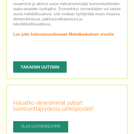
osaamista ja aktivoi uusia metsänomistajia luonnontuotteiden
raaka-aineiden tuottajiksi. Esimerkiksi osmankäämi voi tarjota
uusia mahdollisuuksia: sitä voidaan hyödyntää muun muassa
elintarvikkeissa, pakkausratkaisuissa ja
tekstiiliteollisuudessa.
Lue juttu kokonaisuudessaan Metsäkeskuksen sivuilta
TAKAISIN UUTISIIN
Haluatko viimeisimmät uutiset
luontoyrittäjyydestä sähköpostiisi?
TILAA UUTISKIRJEEMME