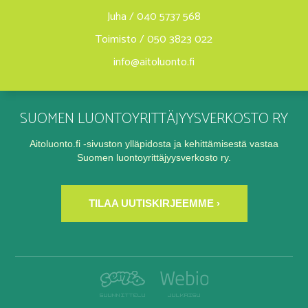
Juha / 040 5737 568
Toimisto / 050 3823 022
info@aitoluonto.fi
SUOMEN LUONTOYRITTÄJYYSVERKOSTO RY
Aitoluonto.fi -sivuston ylläpidosta ja kehittämisestä vastaa
Suomen luontoyrittäjyysverkosto ry.
TILAA UUTISKIRJEEMME ›