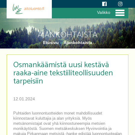
Valikko
AJANKOHTAISTA
Etusivu
»
Ajankohtaista
Osmankäämistä uusi kestävä
raaka-aine tekstiiliteollisuuden
tarpeisiin
12.01.2024
Puhtaiden luonnontuotteiden monet mahdollisuudet
kiinnostavat kuluttajia ja alan yrityksiä. Myös
metsänomistajat ovat yhä kiinnostuneempia metsien
monikäytöstä. Suomen metsäkeskuksen Hyvinvointia ja
makuja Pirkanmaan metsistä -hanke edistää luonnontuotealan