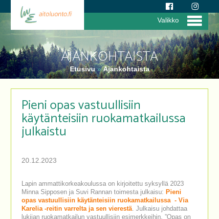
Valikko
AJANKOHTAISTA
Etusivu
»
Ajankohtaista
Pieni opas vastuullisiin
käytänteisiin ruokamatkailussa
julkaistu
20.12.2023
Lapin ammattikorkeakoulussa on kirjoitettu syksyllä 2023
Minna Sipposen ja Suvi Rannan toimesta julkaisu:
Pieni
opas vastuullisiin käytänteisiin ruokamatkailussa - Via
Karelia -reitin varrelta ja sen vierestä
. Julkaisu johdattaa
lukijan ruokamatkailun vastuullisiin esimerkkeihin. ”Opas on