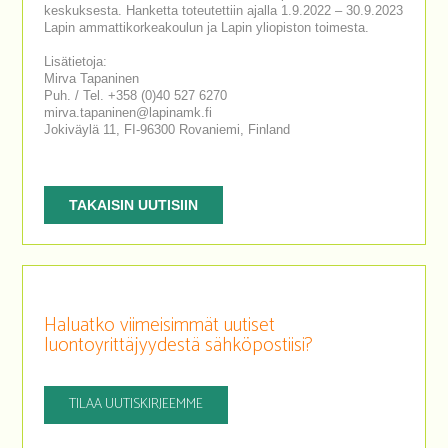
keskuksesta. Hanketta toteutettiin ajalla 1.9.2022 – 30.9.2023
Lapin ammattikorkeakoulun ja Lapin yliopiston toimesta.
Lisätietoja:
Mirva Tapaninen
Puh. / Tel. +358 (0)40 527 6270
mirva.tapaninen@lapinamk.fi
Jokiväylä 11, FI-96300 Rovaniemi, Finland
TAKAISIN UUTISIIN
Haluatko viimeisimmät uutiset
luontoyrittäjyydestä sähköpostiisi?
TILAA UUTISKIRJEEMME