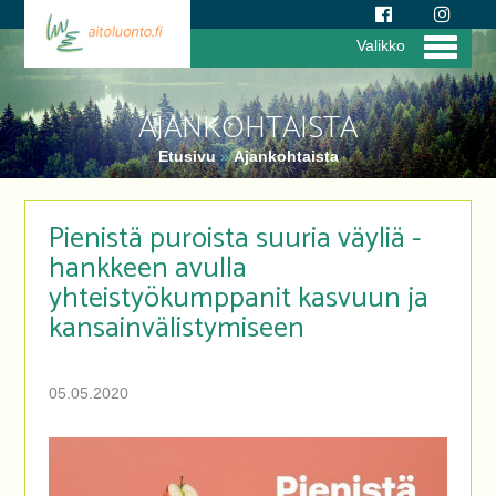
Valikko
AJANKOHTAISTA
Etusivu
»
Ajankohtaista
Pienistä puroista suuria väyliä -
hankkeen avulla
yhteistyökumppanit kasvuun ja
kansainvälistymiseen
05.05.2020