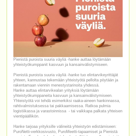
Pienistä puroista suuria väyliä -hanke auttaa löytämään
yhteistyökumppanit kasvuun ja kansainvälistymiseen.
Pienistä puroista suuria väyliä -hanke tuo elintarvikeyrittäjät
yhteen, kannustaa tekemään yhteistyötä pellolta pöytään ja
rakentamaan viennin menestystarinoita yhdessä.
Hanke auttaa elintarvikealan yrityksiä löytämään
yhteistyökumppaneita kasvuun ja kansainvälistymiseen.
Yhteistyötä voi tehdä esimerkiksi raaka-aineen hankinnassa,
rahtivalmistuksessa tai pakkaamisessa. Ratkoa pulmia
logistiikassa ja varastoinnissa - tai vaikkapa palkata yhteisen
vientipäällikön.
Hanke tarjoaa yrityksille välineitä yhteistyön edistämiseen:
PuroNetti-verkkosivusto, PuroMeetti-tapaamiset ja Pienistä