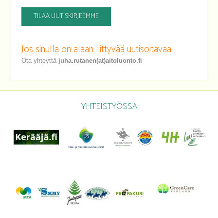
TILAA UUTISKIRJEEMME
Jos sinulla on alaan liittyvää uutisoitavaa
Ota yhteyttä
juha.rutanen(at)aitoluonto.fi
YHTEISTYÖSSÄ