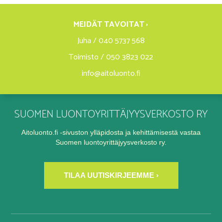
MEIDÄT TAVOITAT ›
Juha / 040 5737 568
Toimisto / 050 3823 022
info@aitoluonto.fi
SUOMEN LUONTOYRITTÄJYYSVERKOSTO RY
Aitoluonto.fi -sivuston ylläpidosta ja kehittämisestä vastaa
Suomen luontoyrittäjyysverkosto ry.
TILAA UUTISKIRJEEMME ›