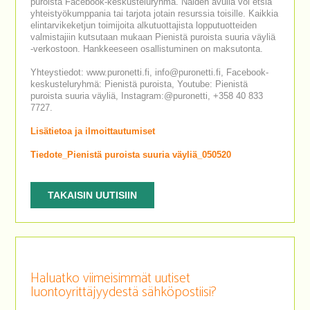
puroista Facebook-keskusteluryhmä. Näiden avulla voi etsiä
yhteistyökumppania tai tarjota jotain resurssia toisille. Kaikkia
elintarvikeketjun toimijoita alkutuottajista lopputuotteiden
valmistajiin kutsutaan mukaan Pienistä puroista suuria väyliä
-verkostoon. Hankkeeseen osallistuminen on maksutonta.
Yhteystiedot: www.puronetti.fi, info@puronetti.fi, Facebook-
keskusteluryhmä: Pienistä puroista, Youtube: Pienistä
puroista suuria väyliä, Instagram:@puronetti, +358 40 833
7727.
Lisätietoa ja ilmoittautumiset
Tiedote_Pienistä puroista suuria väyliä_050520
TAKAISIN UUTISIIN
Haluatko viimeisimmät uutiset
luontoyrittäjyydestä sähköpostiisi?